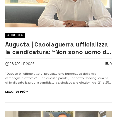
AUGUSTA
Augusta | Cacciaguerra ufficializza
la candidatura: “Non sono uomo di
sistema, ma voce dei cittadini”
0
28 APRILE 2026
“Questo è l’ultimo atto di preparazione burocratica della mia
campagna elettorale”. Con queste parole, Concetto Cacciaguerra ha
ufficializzato la propria candidatura a sindaco alle elezioni del 24 e 25
maggio, presentando la documentazione della lista civica Coraggio e
Libertà. Una corsa che lo stesso candidato definisce “anomala, poco
LEGGI DI PIÙ
democra...