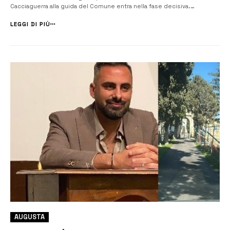
Cacciaguerra alla guida del Comune entra nella fase decisiva.
Un’inaugurazione che non è stata soltanto simbolica, ma anche
l’occasione per tracciare un bilancio del lavoro svolto e, soprattutto,
LEGGI DI PIÙ
per mettere nero ...
AUGUSTA