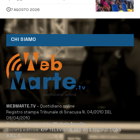
assistenza e prevenzione aperte a
tutti
7 AGOSTO 2026
CHI SIAMO
WEBMARTE.TV
– Quotidiano online
Registro stampa Tribunale di Siracusa N. 04/2010 DEL
09/04/2010
Direttore Responsabile:
Michele Accolla
Società editrice:
KFP TELEVISION AND WEB PRODUCTIONS
S.R.L.S.