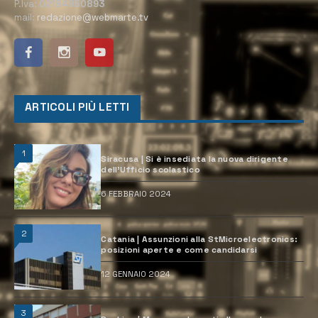
P.Iva:
02184950893
mail:
redazione@webmarte.tv
ARTICOLI PIÙ LETTI
1
Siracusa | Si è insediata la nuova dirigente
dell’Ufficio scolastico
6 FEBBRAIO 2024
2
Catania | Assunzioni alla StMicroelectronics:
posizioni aperte e come candidarsi
12 GENNAIO 2024
3