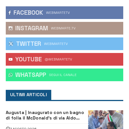
FACEBOOK
WEBMARTETV
INSTAGRAM
WEBMARTE.TV
TWITTER
WEBMARTETV
YOUTUBE
@WEBMARTETV
WHATSAPP
‎SEGUI IL CANALE
ULTIMI ARTICOLI
Augusta | Inaugurato con un bagno
di folla il McDonald’s di via Aldo
Moro
7 AGOSTO 2026