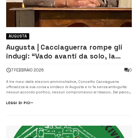
AUGUSTA
Augusta | Cacciaguerra rompe gli
indugi: “Vado avanti da solo, la
Città merita programmi e non
0
7 FEBBRAIO 2026
influencer”
A tre mesi dalle elezioni amministrative, Concetto Cacciaguerra
ufficializza la sua corsa a sindaco di Augusta e lo fa senza ambiguità:
nessun accordo politico, nessun compromesso al ribasso. Dal palco
del teatro Piccolo, durante una conferenza stampa, il candidato civico
ha tracciato una linea netta rispetto all’attuale amministrazione
LEGGI DI PIÙ
guidat...