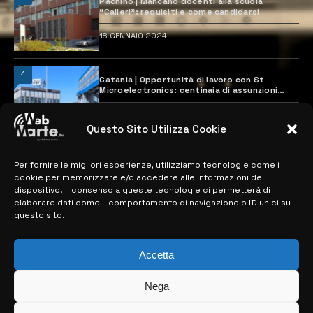
Pachino | Mancano docenti alla scuola
“Calleri”: requisiti e come candidarsi
18 GENNAIO 2024
4
Catania | Opportunità di lavoro con St
Microelectronics: centinaia di assunzioni
previste
28 MARZO 2024
Questo Sito Utilizza Cookie
Per fornire le migliori esperienze, utilizziamo tecnologie come i
MAPPA DEL SITO
cookie per memorizzare e/o accedere alle informazioni del
dispositivo. Il consenso a queste tecnologie ci permetterà di
> NOTIZIE
elaborare dati come il comportamento di navigazione o ID unici su
questo sito.
> EDIZIONI LOCALI
> CONTATTI
Accetta
> INFO
Nega