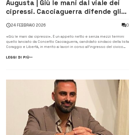
Augusta | Giù le mani dal viale dei
cipressi. Cacciaguerra difende gli
alberi del cimitero
0
24 FEBBRAIO 2026
«Giù le mani dai cipressi». È un appello netto e senza mezzi termini
quello lanciato da Concetto Cacciaguerra, candidato sindaco della lista
Coraggio e Libertà, in merito ai lavori in corso all’ingresso del civico
cimitero. «In questi giorni – dichiara Cacciaguerra – stiamo assistendo
a un’opera che altera completamente la visione dell’ingress...
LEGGI DI PIÙ