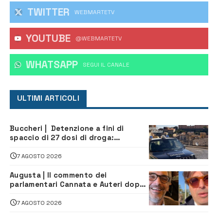
TWITTER
WEBMARTETV
YOUTUBE
@WEBMARTETV
WHATSAPP
‎SEGUI IL CANALE
ULTIMI ARTICOLI
Buccheri | Detenzione a fini di
spaccio di 27 dosi di droga:
denunciati tre 20enni
7 AGOSTO 2026
Augusta | Il commento dei
parlamentari Cannata e Auteri dopo
la firma del contatto per il
depuratore
7 AGOSTO 2026