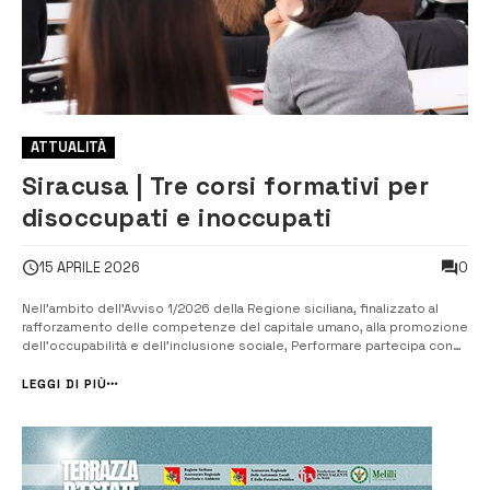
ATTUALITÀ
Siracusa | Tre corsi formativi per
disoccupati e inoccupati
0
15 APRILE 2026
Nell’ambito dell’Avviso 1/2026 della Regione siciliana, finalizzato al
rafforzamento delle competenze del capitale umano, alla promozione
dell’occupabilità e dell’inclusione sociale, Performare partecipa con
una proposta formativa mirata, costruita in coerenza con i fabbisogni
del territorio. Performare è una società consortile a responsabilit...
LEGGI DI PIÙ