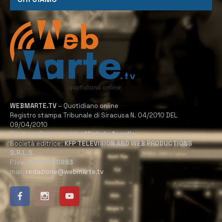
WEBMARTE.TV
– Quotidiano online
Registro stampa Tribunale di Siracusa N. 04/2010 DEL
09/04/2010
Direttore Responsabile:
Michele Accolla
Società editrice:
KFP TELEVISION AND WEB PRODUCTIONS
S.R.L.S.
P.Iva:
02184950893
mail:
redazione@webmarte.tv