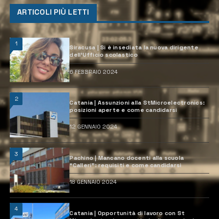
ARTICOLI PIÙ LETTI
1
Siracusa | Si è insediata la nuova dirigente
dell’Ufficio scolastico
6 FEBBRAIO 2024
2
Catania | Assunzioni alla StMicroelectronics:
posizioni aperte e come candidarsi
12 GENNAIO 2024
3
Pachino | Mancano docenti alla scuola
“Calleri”: requisiti e come candidarsi
18 GENNAIO 2024
4
Catania | Opportunità di lavoro con St