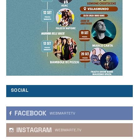
SOCIAL
FACEBOOK
WEBMARTETV
INSTAGRAM
WEBMARTE.TV