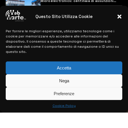
Microelectronics: centinaia di assunzioni
previste
28 MARZO 2024
Questo Sito Utilizza Cookie
Per fornire le migliori esperienze, utilizziamo tecnologie come i
MAPPA DEL SITO
cookie per memorizzare e/o accedere alle informazioni del
dispositivo. Il consenso a queste tecnologie ci permetterà di
> NOTIZIE
elaborare dati come il comportamento di navigazione o ID unici su
questo sito.
> EDIZIONI LOCALI
Accetta
> CONTATTI
> INFO
Nega
Preferenze
Cookie Policy