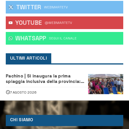
TWITTER
WEBMARTETV
YOUTUBE
@WEBMARTETV
WHATSAPP
‎SEGUI IL CANALE
ULTIMI ARTICOLI
Pachino | Si inaugura la prima
spiaggia inclusiva della provincia:
assistenza e prevenzione aperte a
tutti
7 AGOSTO 2026
CHI SIAMO