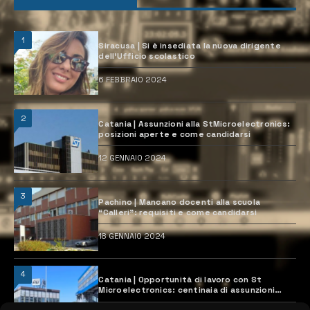
1
Siracusa | Si è insediata la nuova dirigente
dell’Ufficio scolastico
6 FEBBRAIO 2024
2
Catania | Assunzioni alla StMicroelectronics:
posizioni aperte e come candidarsi
12 GENNAIO 2024
3
Pachino | Mancano docenti alla scuola
“Calleri”: requisiti e come candidarsi
18 GENNAIO 2024
4
Catania | Opportunità di lavoro con St
Microelectronics: centinaia di assunzioni
previste