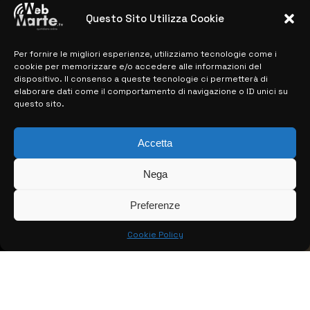
28 MARZO 2024
Questo Sito Utilizza Cookie
Per fornire le migliori esperienze, utilizziamo tecnologie come i
MAPPA DEL SITO
cookie per memorizzare e/o accedere alle informazioni del
dispositivo. Il consenso a queste tecnologie ci permetterà di
> NOTIZIE
elaborare dati come il comportamento di navigazione o ID unici su
questo sito.
> EDIZIONI LOCALI
> CONTATTI
Accetta
> INFO
Nega
Preferenze
Cookie Policy
© COPYRIGHT 2026:
KFP TELEVISION AND WEB PRODUCTIONS
S.R.L.S.
– P.IVA: 02184950893 – TUTTI I DIRITTI RISERVATI –