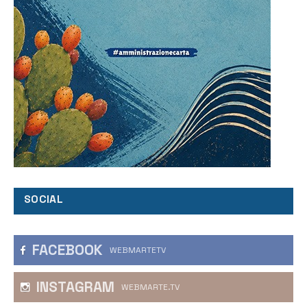
SOCIAL
FACEBOOK
WEBMARTETV
INSTAGRAM
WEBMARTE.TV