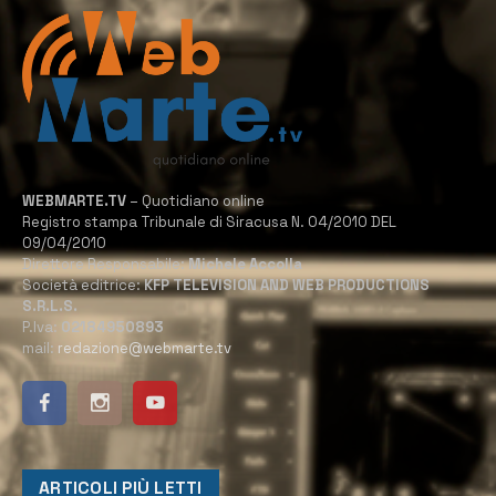
WEBMARTE.TV
– Quotidiano online
Registro stampa Tribunale di Siracusa N. 04/2010 DEL
09/04/2010
Direttore Responsabile:
Michele Accolla
Società editrice:
KFP TELEVISION AND WEB PRODUCTIONS
S.R.L.S.
P.Iva:
02184950893
mail:
redazione@webmarte.tv
ARTICOLI PIÙ LETTI