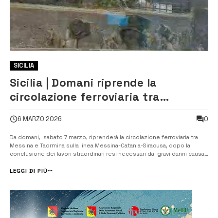
SICILIA
Sicilia | Domani riprende la
circolazione ferroviaria tra
Messina e Taormina. Restano
0
6 MARZO 2026
criticità alla stazione etnea
Da domani, sabato 7 marzo, riprenderà la circolazione ferroviaria tra
Messina e Taormina sulla linea Messina-Catania-Siracusa, dopo la
conclusione dei lavori straordinari resi necessari dai gravi danni causati
dal ciclone Harry. I lavori di ripristino sono stati completati nei tempi
previsti da Rete ferroviaria italiana, che ha avviato g...
LEGGI DI PIÙ