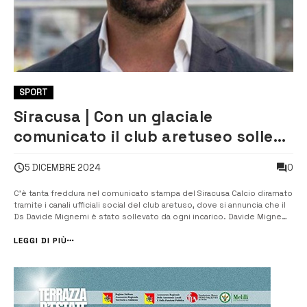
SPORT
Siracusa | Con un glaciale
comunicato il club aretuseo solleva
il Ds Davide Mignemi
0
5 DICEMBRE 2024
C’è tanta freddura nel comunicato stampa del Siracusa Calcio diramato
tramite i canali ufficiali social del club aretuso, dove si annuncia che il
Ds Davide Mignemi è stato sollevato da ogni incarico. Davide Mignemi,
catanese, che era sotto contratto con il Gubbio (scadenza Giugno
2025), società che milita in Lega Pro Girone B, lo scorso [&hell...
LEGGI DI PIÙ