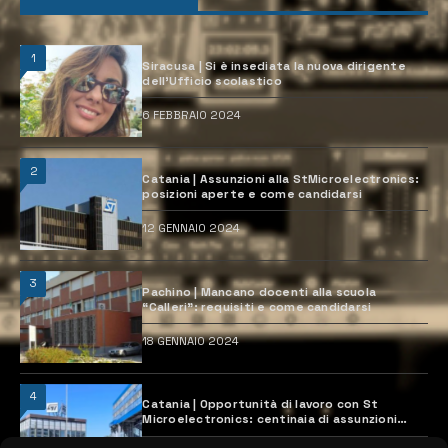
1
Siracusa | Si è insediata la nuova dirigente
dell’Ufficio scolastico
6 FEBBRAIO 2024
2
Catania | Assunzioni alla StMicroelectronics:
posizioni aperte e come candidarsi
12 GENNAIO 2024
3
Pachino | Mancano docenti alla scuola
“Calleri”: requisiti e come candidarsi
18 GENNAIO 2024
4
Catania | Opportunità di lavoro con St
Microelectronics: centinaia di assunzioni
previste