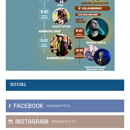
SOCIAL
FACEBOOK
WEBMARTETV
INSTAGRAM
WEBMARTE.TV