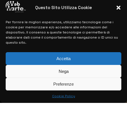
28 MARZO 2024
Questo Sito Utilizza Cookie
Per fornire le migliori esperienze, utilizziamo tecnologie come i
MAPPA DEL SITO
cookie per memorizzare e/o accedere alle informazioni del
dispositivo. Il consenso a queste tecnologie ci permetterà di
> NOTIZIE
elaborare dati come il comportamento di navigazione o ID unici su
questo sito.
> EDIZIONI LOCALI
> CONTATTI
Accetta
> INFO
Nega
Preferenze
Cookie Policy
© COPYRIGHT 2026:
KFP TELEVISION AND WEB PRODUCTIONS
S.R.L.S.
– P.IVA: 02184950893 – TUTTI I DIRITTI RISERVATI –