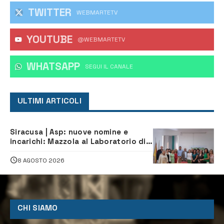
TWITTER
WEBMARTETV
YOUTUBE
@WEBMARTETV
WHATSAPP
‎SEGUI IL CANALE
ULTIMI ARTICOLI
Siracusa | Asp: nuove nomine e
incarichi: Mazzola al Laboratorio di
Sanità pubblica, Matteliano al
Servizio Legale
8 AGOSTO 2026
CHI SIAMO