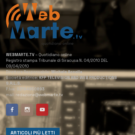
WEBMARTE.TV
– Quotidiano online
Registro stampa Tribunale di Siracusa N. 04/2010 DEL
09/04/2010
Direttore Responsabile:
Michele Accolla
Società editrice:
KFP TELEVISION AND WEB PRODUCTIONS
S.R.L.S.
P.Iva:
02184950893
mail:
redazione@webmarte.tv
ARTICOLI PIÙ LETTI