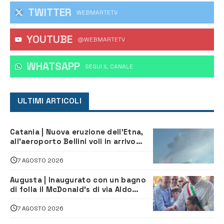
TWITTER
WEBMARTETV
YOUTUBE
@WEBMARTETV
WHATSAPP
‎SEGUI IL CANALE
ULTIMI ARTICOLI
Catania | Nuova eruzione dell’Etna,
all’aeroporto Bellini voli in arrivo
dirottati
7 AGOSTO 2026
Augusta | Inaugurato con un bagno
di folla il McDonald’s di via Aldo
Moro
7 AGOSTO 2026