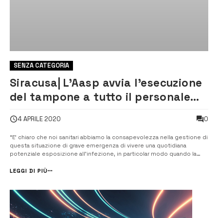
SENZA CATEGORIA
Siracusa| L’Aasp avvia l’esecuzione
del tampone a tutto il personale
sanitario
0
4 APRILE 2020
“E’ chiaro che noi sanitari abbiamo la consapevolezza nella gestione di
questa situazione di grave emergenza di vivere una quotidiana
potenziale esposizione all’infezione, in particolar modo quando la
subiettività clinica di qualsiasi paziente non è marcatamente
evidente”. [/] Lo afferma il direttore del reparto di Oncologia medica
LEGGI DI PIÙ
dell’ospeda...