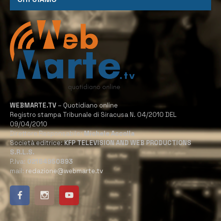
WEBMARTE.TV
– Quotidiano online
Registro stampa Tribunale di Siracusa N. 04/2010 DEL
09/04/2010
Direttore Responsabile:
Michele Accolla
Società editrice:
KFP TELEVISION AND WEB PRODUCTIONS
S.R.L.S.
P.Iva:
02184950893
mail:
redazione@webmarte.tv