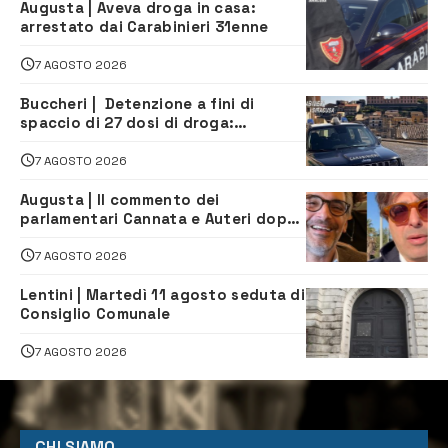
Augusta | Aveva droga in casa:
arrestato dai Carabinieri 31enne
7 AGOSTO 2026
Buccheri | Detenzione a fini di
spaccio di 27 dosi di droga:
denunciati tre 20enni
7 AGOSTO 2026
Augusta | Il commento dei
parlamentari Cannata e Auteri dopo
la firma del contatto per il
depuratore
7 AGOSTO 2026
Lentini | Martedì 11 agosto seduta di
Consiglio Comunale
7 AGOSTO 2026
CHI SIAMO