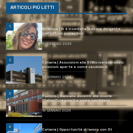
ARTICOLI PIÙ LETTI
1
Siracusa | Si è insediata la nuova dirigente
dell’Ufficio scolastico
6 FEBBRAIO 2024
2
Catania | Assunzioni alla StMicroelectronics:
posizioni aperte e come candidarsi
12 GENNAIO 2024
3
Pachino | Mancano docenti alla scuola
“Calleri”: requisiti e come candidarsi
18 GENNAIO 2024
4
Catania | Opportunità di lavoro con St