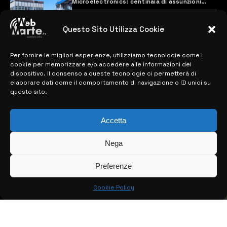
Microelectronics: centinaia di assunzioni
previste
28 MARZO 2024
Questo Sito Utilizza Cookie
Per fornire le migliori esperienze, utilizziamo tecnologie come i
MAPPA DEL SITO
cookie per memorizzare e/o accedere alle informazioni del
dispositivo. Il consenso a queste tecnologie ci permetterà di
> NOTIZIE
elaborare dati come il comportamento di navigazione o ID unici su
questo sito.
> EDIZIONI LOCALI
Accetta
> CONTATTI
> INFO
Nega
Preferenze
Cookie Policy