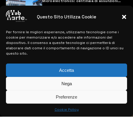
Microelectronics: centinaia di assunzioni
previste
28 MARZO 2024
Questo Sito Utilizza Cookie
Per fornire le migliori esperienze, utilizziamo tecnologie come i
MAPPA DEL SITO
cookie per memorizzare e/o accedere alle informazioni del
dispositivo. Il consenso a queste tecnologie ci permetterà di
elaborare dati come il comportamento di navigazione o ID unici su
> NOTIZIE
questo sito.
> EDIZIONI LOCALI
Accetta
> CONTATTI
> INFO
Nega
Preferenze
Cookie Policy