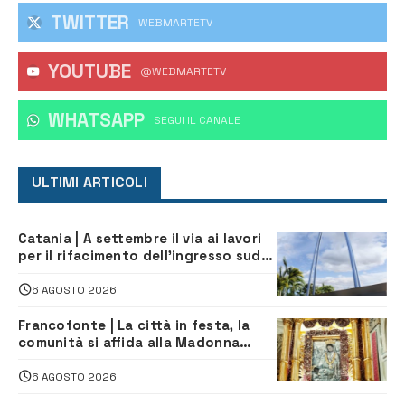
TWITTER
WEBMARTETV
YOUTUBE
@WEBMARTETV
WHATSAPP
‎SEGUI IL CANALE
ULTIMI ARTICOLI
Catania | A settembre il via ai lavori
per il rifacimento dell’ingresso sud
del porto
6 AGOSTO 2026
Francofonte | La città in festa, la
comunità si affida alla Madonna
della Neve tra fede e tradizione
6 AGOSTO 2026