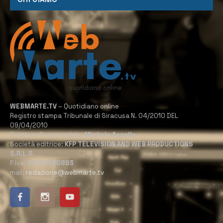
WEBMARTE.TV
– Quotidiano online
Registro stampa Tribunale di Siracusa N. 04/2010 DEL
09/04/2010
Direttore Responsabile:
Michele Accolla
Società editrice:
KFP TELEVISION AND WEB PRODUCTIONS
S.R.L.S.
P.Iva:
02184950893
mail:
redazione@webmarte.tv