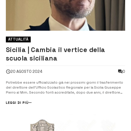
ATTUALITÀ
Sicilia | Cambia il vertice della
scuola siciliana
0
20 AGOSTO 2024
Potrebbe essere ufficializzato già nei prossimi giorni il trasferimento
del direttore dell’Ufficio Scolastico Regionale per la Sicilia Giuseppe
Pierro al Mim. Secondo fonti accreditate, dopo due anni, il direttore
Giuseppe Pierro sarebbe in procinto di lasciare la direzione dell’Usr
Sicilia per un importante incarico al Ministero dell’Istruzio...
LEGGI DI PIÙ