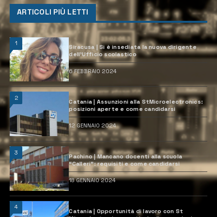
ARTICOLI PIÙ LETTI
1
Siracusa | Si è insediata la nuova dirigente
dell’Ufficio scolastico
6 FEBBRAIO 2024
2
Catania | Assunzioni alla StMicroelectronics:
posizioni aperte e come candidarsi
12 GENNAIO 2024
3
Pachino | Mancano docenti alla scuola
“Calleri”: requisiti e come candidarsi
18 GENNAIO 2024
4
Catania | Opportunità di lavoro con St