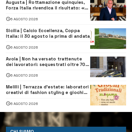
Augusta | Rottamazione quinquies,
Forza Italia rivendica il risultato: «La
proposta è nostra»
6 AGOSTO 2026
Sicilia | Calcio Eccellenza, Coppa
Italia: il 30 agosto la prima di andata
6 AGOSTO 2026
Avola | Non ha versato trattenute
dei lavoratori: sequestrati oltre 700
mila euro a imprenditore della
climatizzazione
6 AGOSTO 2026
Melilli | Terrazza d’estate: laboratori
creativi di fashion styling e giochi
tradizionali di Zuimama, ecco come
iscriversi
6 AGOSTO 2026
CHI SIAMO