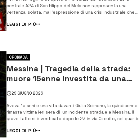
centrale A2A di San Filippo del Mela non rappresenta una
vertenza isolata, ma l’espressione di una crisi industriale che
attraversa l’intera Sicilia e mette in discussione il modello di
LEGGI DI PIÙ
sviluppo dell’isola. Il segretario Fiom Sicilia Francesco Foti e il
Responsa...
CRONACA
Messina | Tragedia della strada:
muore 15enne investita da una
moto
29 GIUGNO 2026
Aveva 15 anni e una vita davanti Giulia Scimone, la quindicenne
rimasta vittima ieri sera di un incidente stradale a Messina. Il
grave fatto si è verificato dopo le 23 in via Circuito, nel quarti
di Torre Faro, dove la ragazza è stata investita da una moto.
LEGGI DI PIÙ
Nonostante i soccorsi siano arrivati subito, nulla è [&helli...