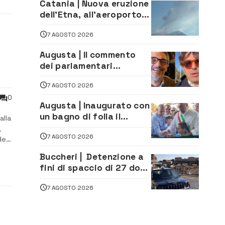
Catania | Nuova eruzione
dell’Etna, all’aeroporto
Bellini voli in arrivo
7 AGOSTO 2026
dirottati
Augusta | Il commento
dei parlamentari
Cannata e Auteri dopo la
7 AGOSTO 2026
firma del contatto per il
depuratore
0
Augusta | Inaugurato con
un bagno di folla il
alla
McDonald’s di via Aldo
,
7 AGOSTO 2026
Moro
de
Buccheri | Detenzione a
fini di spaccio di 27 dosi
di droga: denunciati tre
7 AGOSTO 2026
20enni