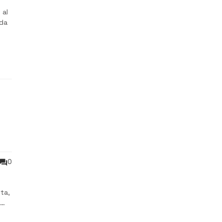
 al
 da
0
ta,
xos,