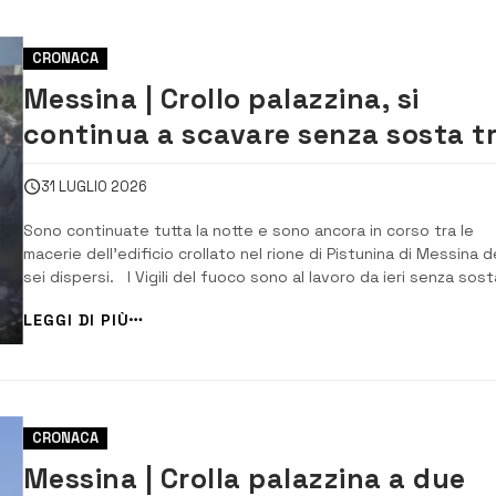
CRONACA
Messina | Crollo palazzina, si
continua a scavare senza sosta t
le macerie
31 LUGLIO 2026
Sono continuate tutta la notte e sono ancora in corso tra le
macerie dell’edificio crollato nel rione di Pistunina di Messina d
sei dispersi. I Vigili del fuoco sono al lavoro da ieri senza sost
Si procede con attenzione perché le macerie mantengono un
LEGGI DI PIÙ
incendio covante, accumulando calore e gas infiammabili in
assenza di [&hel...
CRONACA
Messina | Crolla palazzina a due