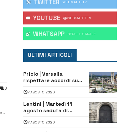
TWITTER
WEBMARTETV
YOUTUBE
@WEBMARTETV
WHATSAPP
‎SEGUI IL CANALE
ULTIMI ARTICOLI
Priolo | Versalis,
rispettare accordi su
salvaguardia dei posti di
0
7 AGOSTO 2026
lavoro. Il sindaco scrive
alla società
Lentini | Martedì 11
agosto seduta di
ere
Consiglio Comunale
7 AGOSTO 2026