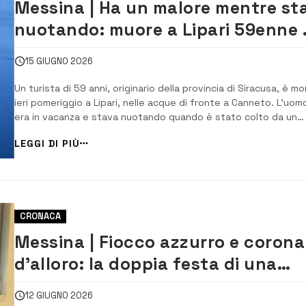
Messina | Ha un malore mentre st
nuotando: muore a Lipari 59enne 
Siracusa
15 GIUGNO 2026
Un turista di 59 anni, originario della provincia di Siracusa, è mo
ieri pomeriggio a Lipari, nelle acque di fronte a Canneto. L’uom
era in vacanza e stava nuotando quando è stato colto da un
malore improvviso e non è riuscito a tornare a riva. A notarlo u
LEGGI DI PIÙ
diportista che lo ha soccorso e portato […]
CRONACA
Messina | Fiocco azzurro e corona
d’alloro: la doppia festa di una
giovane mamma in 2 giorni
12 GIUGNO 2026