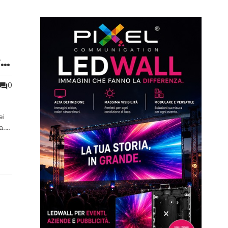
ra
0
ei
a.