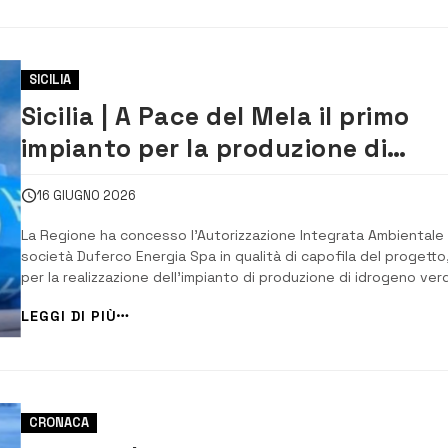
SICILIA
Sicilia | A Pace del Mela il primo
impianto per la produzione di
idrogeno verde
16 GIUGNO 2026
La Regione ha concesso l’Autorizzazione Integrata Ambientale 
società Duferco Energia Spa in qualità di capofila del progetto
per la realizzazione dell’impianto di produzione di idrogeno ver
all’interno di un’area industriale dismessa nell’agglomerato
LEGGI DI PIÙ
industriale di Giammoro, nel comune di Pace del Mela, nel
Messinese. Si tratta d...
CRONACA