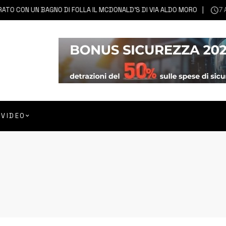
UN BAGNO DI FOLLA IL MCDONALD’S DI VIA ALDO MORO
7 AGOSTO 
VIDEO