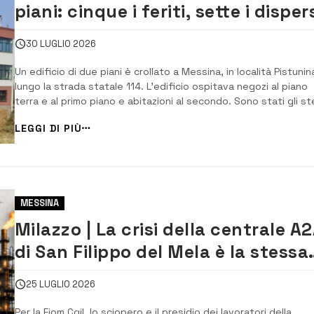
piani: cinque i feriti, sette i disper
30 LUGLIO 2026
Un edificio di due piani è crollato a Messina, in località Pistunin
lungo la strada statale 114. L’edificio ospitava negozi al piano
terra e al primo piano e abitazioni al secondo. Sono stati gli st
familiari delle persone che vivono nella struttura a segnalare ai
LEGGI DI PIÙ
Vigili del fuoco di non riuscire a mettersi in contatto con [&hellip
MESSINA
Milazzo | La crisi della centrale A
di San Filippo del Mela è la stessa
che investe il petrolchimico di
25 LUGLIO 2026
Priolo
Per la Fiom Cgil, lo sciopero e il presidio dei lavoratori della