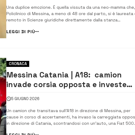
Una duplice emozione. È quella vissuta da una neo-mamma che,
Policlinico di Messina, a meno di 48 ore dal parto, si è laureata
remoto in Scienze giuridiche direttamente dalla stanza
dell’ospedale. Maurizio, 3,160 chilogrammi, doveva nascere
LEGGI DI PIÙ
intorno al 20 giugno, ma ha anticipato i tempi spiazzando la
mamma che, considerando la data...
CRONACA
Messina Catania | A18: camion
invade corsia opposta e investe
auto. Due feriti
5 GIUGNO 2026
Un camion che transitava sull’A18 in direzione di Messina, per
cause in corso di accertamenti, ha invaso la carreggiata oppos
in direzione di Catania, scontrandosi con un’auto, una Fiat 500.
Nell’impatto, avvenuto nei pressi dello svincolo per Giardini Na
LEGGI DI PIÙ