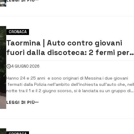
due persone sono rimaste ferite. L’incidente stradale ha p...
CRONACA
Taormina | Auto contro giovani
fuori dalla discoteca: 2 fermi per
tentato omicidio
4 GIUGNO 2026
Hanno 24 e 25 anni e sono originari di Messina i due giovani
fermati dalla Polizia nell’ambito dell’inchiesta sull’auto che, nel
notte tra il 1 e il 2 giugno scorso, si è lanciata su un gruppo di
giovani all’uscita di una discoteca di Taormina, ferendone due. 
LEGGI DI PIÙ
provvedimento, eseguito dalla squadra mobile...