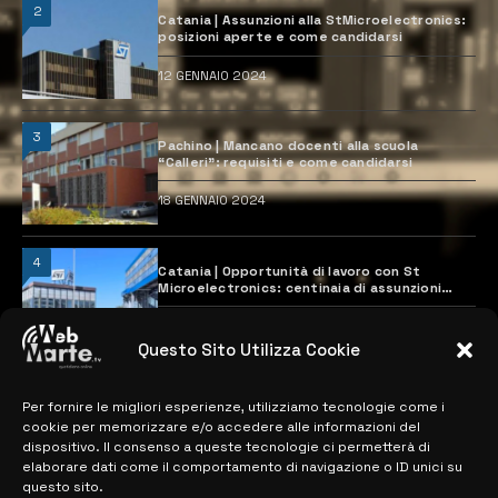
2
Catania | Assunzioni alla StMicroelectronics:
posizioni aperte e come candidarsi
12 GENNAIO 2024
3
Pachino | Mancano docenti alla scuola
“Calleri”: requisiti e come candidarsi
18 GENNAIO 2024
4
Catania | Opportunità di lavoro con St
Microelectronics: centinaia di assunzioni
previste
28 MARZO 2024
Questo Sito Utilizza Cookie
Per fornire le migliori esperienze, utilizziamo tecnologie come i
MAPPA DEL SITO
cookie per memorizzare e/o accedere alle informazioni del
dispositivo. Il consenso a queste tecnologie ci permetterà di
> NOTIZIE
elaborare dati come il comportamento di navigazione o ID unici su
questo sito.