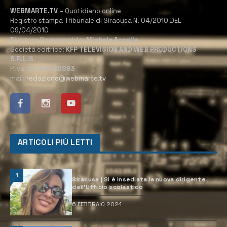
WEBMARTE.TV
– Quotidiano online
Registro stampa Tribunale di Siracusa N. 04/2010 DEL
09/04/2010
Direttore Responsabile:
Michele Accolla
Società editrice:
KFP TELEVISION AND WEB PRODUCTIONS
S.R.L.S.
P.Iva:
02184950893
mail:
redazione@webmarte.tv
ARTICOLI PIÙ LETTI
1
Siracusa | Si è insediata la nuova dirigente
dell’Ufficio scolastico
6 FEBBRAIO 2024