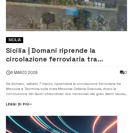
SICILIA
Sicilia | Domani riprende la
circolazione ferroviaria tra
Messina e Taormina. Restano
0
6 MARZO 2026
criticità alla stazione etnea
Da domani, sabato 7 marzo, riprenderà la circolazione ferroviaria tra
Messina e Taormina sulla linea Messina-Catania-Siracusa, dopo la
conclusione dei lavori straordinari resi necessari dai gravi danni causati
dal ciclone Harry. I lavori di ripristino sono stati completati nei tempi
previsti da Rete ferroviaria italiana, che ha avviato g...
LEGGI DI PIÙ