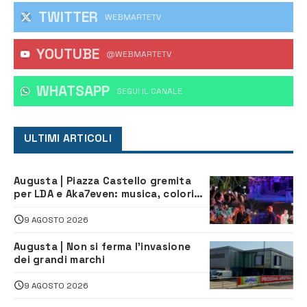
TWITTER
WEBMARTETV
YOUTUBE
@WEBMARTETV
WHATSAPP
‎SEGUI IL CANALE
ULTIMI ARTICOLI
Augusta | Piazza Castello gremita
per LDA e Aka7even: musica, colori
ed emozioni per “Augusta d’Estate”
9 AGOSTO 2026
Augusta | Non si ferma l’invasione
dei grandi marchi
9 AGOSTO 2026