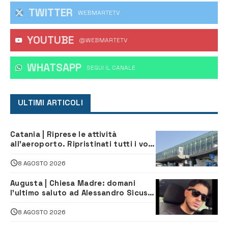
TWITTER
WEBMARTETV
YOUTUBE
@WEBMARTETV
WHATSAPP
‎SEGUI IL CANALE
ULTIMI ARTICOLI
Catania | Riprese le attività
all’aeroporto. Ripristinati tutti i voli
in arrivo e in partenza
8 AGOSTO 2026
Augusta | Chiesa Madre: domani
l’ultimo saluto ad Alessandro Sicuso,
morto in un incidente stradale
8 AGOSTO 2026