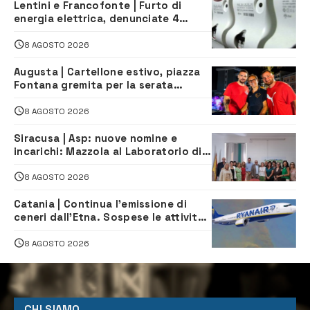
Lentini e Francofonte | Furto di
energia elettrica, denunciate 4
persone
8 AGOSTO 2026
Augusta | Cartellone estivo, piazza
Fontana gremita per la serata
caraibica con Andrea Mojito
8 AGOSTO 2026
Siracusa | Asp: nuove nomine e
incarichi: Mazzola al Laboratorio di
Sanità pubblica, Matteliano al
Servizio Legale
8 AGOSTO 2026
Catania | Continua l’emissione di
ceneri dall’Etna. Sospese le attività
all’aeroporto di Fontanarossa
8 AGOSTO 2026
CHI SIAMO