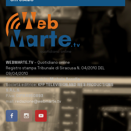
WEBMARTE.TV
– Quotidiano online
Registro stampa Tribunale di Siracusa N. 04/2010 DEL
09/04/2010
Direttore Responsabile:
Michele Accolla
Società editrice:
KFP TELEVISION AND WEB PRODUCTIONS
S.R.L.S.
P.Iva:
02184950893
mail:
redazione@webmarte.tv