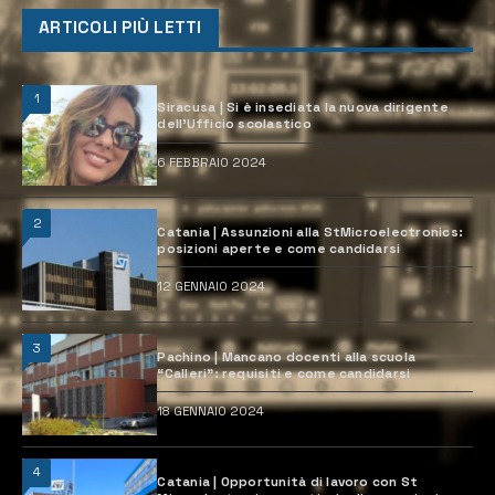
ARTICOLI PIÙ LETTI
1
Siracusa | Si è insediata la nuova dirigente
dell’Ufficio scolastico
6 FEBBRAIO 2024
2
Catania | Assunzioni alla StMicroelectronics:
posizioni aperte e come candidarsi
12 GENNAIO 2024
3
Pachino | Mancano docenti alla scuola
“Calleri”: requisiti e come candidarsi
18 GENNAIO 2024
4
Catania | Opportunità di lavoro con St