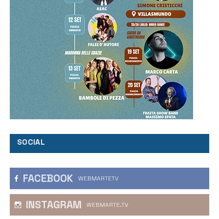
SOCIAL
FACEBOOK
WEBMARTETV
INSTAGRAM
WEBMARTE.TV