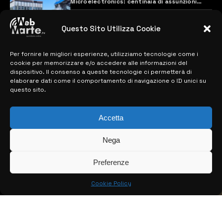
Microelectronics: centinaia di assunzioni
previste
28 MARZO 2024
Questo Sito Utilizza Cookie
Per fornire le migliori esperienze, utilizziamo tecnologie come i
MAPPA DEL SITO
cookie per memorizzare e/o accedere alle informazioni del
dispositivo. Il consenso a queste tecnologie ci permetterà di
> NOTIZIE
elaborare dati come il comportamento di navigazione o ID unici su
questo sito.
> EDIZIONI LOCALI
Accetta
> CONTATTI
> INFO
Nega
Preferenze
Cookie Policy