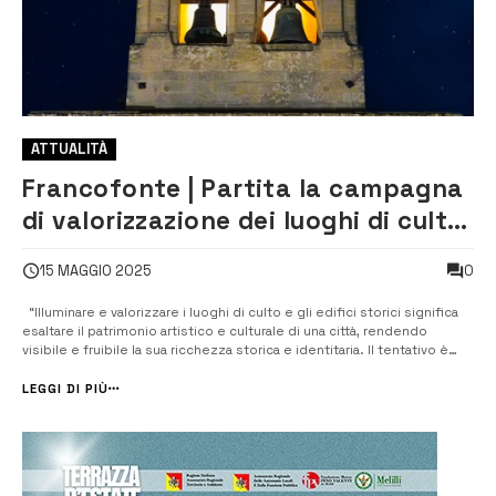
ATTUALITÀ
Francofonte | Partita la campagna
di valorizzazione dei luoghi di culto
e degli edifici storici
0
15 MAGGIO 2025
“Illuminare e valorizzare i luoghi di culto e gli edifici storici significa
esaltare il patrimonio artistico e culturale di una città, rendendo
visibile e fruibile la sua ricchezza storica e identitaria. Il tentativo è
quello di restituire nuova vita a monumenti e luoghi di grande valore,
permettendo di apprezzarne appieno la bellezza e...
LEGGI DI PIÙ