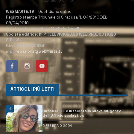
WEBMARTE.TV
– Quotidiano online
Registro stampa Tribunale di Siracusa N. 04/2010 DEL
09/04/2010
Direttore Responsabile:
Michele Accolla
Società editrice:
KFP TELEVISION AND WEB PRODUCTIONS
S.R.L.S.
P.Iva:
02184950893
mail:
redazione@webmarte.tv
ARTICOLI PIÙ LETTI
1
Siracusa | Si è insediata la nuova dirigente
dell’Ufficio scolastico
6 FEBBRAIO 2024