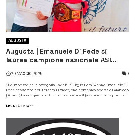
AUGUSTA
Augusta | Emanuele Di Fede si
laurea campione nazionale ASI
sport da combattimento
0
20 MAGGIO 2025
Si è imposto nella categoria Cadetti 60 kg l’atleta 14enne Emanuele Di
Fede tesserato per il “Team Di Vico”, che domenica scorsa a Parabiago
(Milano) ha conquistato il titolo nazionale ASI (associazioni sportive e
sociali italiane – ente riconosciuto dal CONI), sport da combattimento
kickboxing. Emanuele Di Fede, dopo le due vittorie con...
LEGGI DI PIÙ