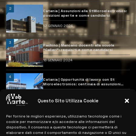
2
Catania | Assunzioni alla StMicroelectronics:
posizioni aperte e come candidarsi
12 GENNAIO 2024
3
Pachino | Mancano docenti alla scuola
“Calleri”: requisiti e come candidarsi
18 GENNAIO 2024
4
Catania | Opportunità di lavoro con St
Microelectronics: centinaia di assunzioni
previste
28 MARZO 2024
Questo Sito Utilizza Cookie
Per fornire le migliori esperienze, utilizziamo tecnologie come i
MAPPA DEL SITO
cookie per memorizzare e/o accedere alle informazioni del
dispositivo. Il consenso a queste tecnologie ci permetterà di
> NOTIZIE
elaborare dati come il comportamento di navigazione o ID unici su