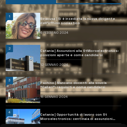
1
Siracusa | Si è insediata la nuova dirigente
dell’Ufficio scolastico
6 FEBBRAIO 2024
2
Catania | Assunzioni alla StMicroelectronics:
posizioni aperte e come candidarsi
12 GENNAIO 2024
3
Pachino | Mancano docenti alla scuola
“Calleri”: requisiti e come candidarsi
18 GENNAIO 2024
4
Catania | Opportunità di lavoro con St
Microelectronics: centinaia di assunzioni
previste