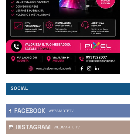
SOCIAL
FACEBOOK
WEBMARTETV
INSTAGRAM
WEBMARTE.TV