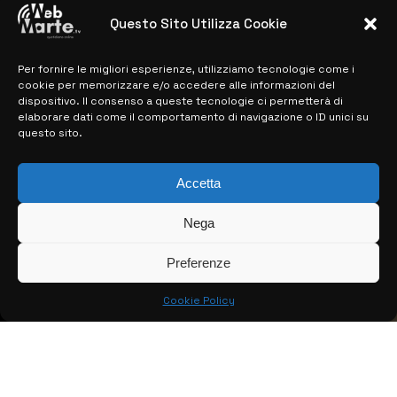
28 MARZO 2024
Questo Sito Utilizza Cookie
Per fornire le migliori esperienze, utilizziamo tecnologie come i
MAPPA DEL SITO
cookie per memorizzare e/o accedere alle informazioni del
dispositivo. Il consenso a queste tecnologie ci permetterà di
> NOTIZIE
elaborare dati come il comportamento di navigazione o ID unici su
questo sito.
> EDIZIONI LOCALI
> CONTATTI
Accetta
> INFO
Nega
Preferenze
Cookie Policy
© COPYRIGHT 2026:
KFP TELEVISION AND WEB PRODUCTIONS
S.R.L.S.
– P.IVA: 02184950893 – TUTTI I DIRITTI RISERVATI –