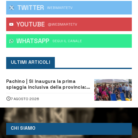
TWITTER
WEBMARTETV
YOUTUBE
@WEBMARTETV
WHATSAPP
‎SEGUI IL CANALE
ULTIMI ARTICOLI
Pachino | Si inaugura la prima
spiaggia inclusiva della provincia:
assistenza e prevenzione aperte a
tutti
7 AGOSTO 2026
CHI SIAMO