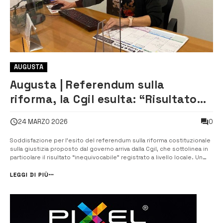
AUGUSTA
Augusta | Referendum sulla
riforma, la Cgil esulta: “Risultato
chiaro, difesa della democrazia”
0
24 MARZO 2026
Soddisfazione per l’esito del referendum sulla riforma costituzionale
sulla giustizia proposto dal governo arriva dalla Cgil, che sottolinea in
particolare il risultato “inequivocabile” registrato a livello locale. Un
esito che, secondo il sindacato, rappresenta un segnale forte da
parte dei cittadini a difesa degli equilibri democratici sanci...
LEGGI DI PIÙ