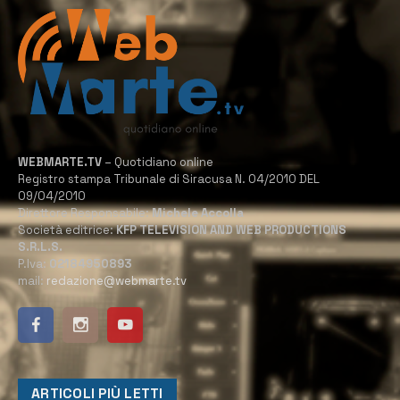
WEBMARTE.TV
– Quotidiano online
Registro stampa Tribunale di Siracusa N. 04/2010 DEL
09/04/2010
Direttore Responsabile:
Michele Accolla
Società editrice:
KFP TELEVISION AND WEB PRODUCTIONS
S.R.L.S.
P.Iva:
02184950893
mail:
redazione@webmarte.tv
ARTICOLI PIÙ LETTI