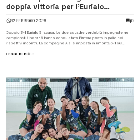
doppia vittoria per l’Eurialo
Siracusa Under 16
0
12 FEBBRAIO 2026
Doppio 3-1 Eurialo Siracusa. Le due squadre verdeblù impegnate nei
campionati Under 16 hanno conquistato l’intera posta in palio nei
rispettivi incontri. La compagine A si è imposta in rimonta 3-1 sul
campo della Fitness Solarino. Dopo aver perso a 16 il primo set, ha
reagito con veemenza, staccando di 11 punti le avversarie nel […]
LEGGI DI PIÙ