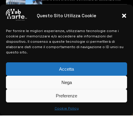
previste
28 MARZO 2024
Questo Sito Utilizza Cookie
Per fornire le migliori esperienze, utilizziamo tecnologie come i
MAPPA DEL SITO
cookie per memorizzare e/o accedere alle informazioni del
dispositivo. Il consenso a queste tecnologie ci permetterà di
> NOTIZIE
elaborare dati come il comportamento di navigazione o ID unici su
questo sito.
> EDIZIONI LOCALI
> CONTATTI
Accetta
> INFO
Nega
Preferenze
Cookie Policy