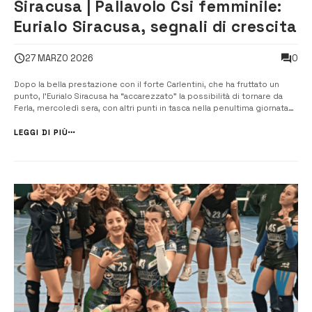
Siracusa | Pallavolo Csi femminile:
Eurialo Siracusa, segnali di crescita
0
27 MARZO 2026
Dopo la bella prestazione con il forte Carlentini, che ha fruttato un
punto, l’Eurialo Siracusa ha “accarezzato” la possibilità di tornare da
Ferla, mercoledì sera, con altri punti in tasca nella penultima giornata
del campionato Csi. Nei primi due set la squadra allenata da
Alessandra Scalia è stata spesso avanti nel punteggio, ma poi ha
LEGGI DI PIÙ
[&he...