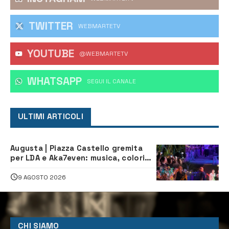
TWITTER
WEBMARTETV
YOUTUBE
@WEBMARTETV
WHATSAPP
‎SEGUI IL CANALE
ULTIMI ARTICOLI
Augusta | Piazza Castello gremita
per LDA e Aka7even: musica, colori
ed emozioni per “Augusta d’Estate”
9 AGOSTO 2026
CHI SIAMO