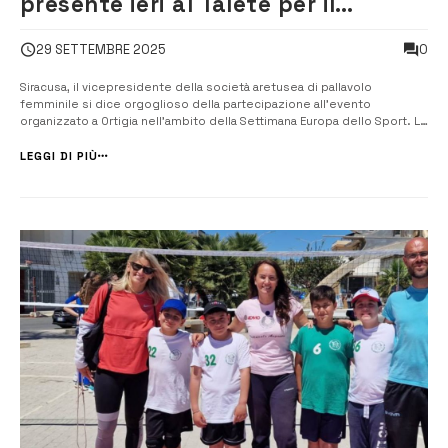
presente ieri al Talete per il
“BeActive Night”
0
29 SETTEMBRE 2025
Siracusa, il vicepresidente della società aretusea di pallavolo
femminile si dice orgoglioso della partecipazione all’evento
organizzato a Ortigia nell’ambito della Settimana Europa dello Sport. Le
linee del campo riportate per terra, una rete montata in mezzo e un
pallone per palleggiare a cielo aperto, a due passi dal mare. E’ ba...
LEGGI DI PIÙ