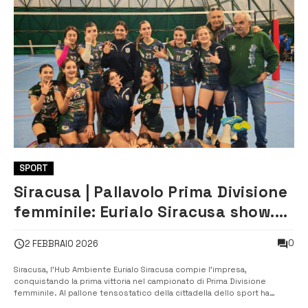
SPORT
Siracusa | Pallavolo Prima Divisione
femminile: Eurialo Siracusa show.
Battuta l’Holimpia in 3 set
0
2 FEBBRAIO 2026
Siracusa, l’Hub Ambiente Eurialo Siracusa compie l’impresa,
conquistando la prima vittoria nel campionato di Prima Divisione
femminile. Al pallone tensostatico della cittadella dello sport ha
battuto la capolista Holimpia Siracusa con il punteggio di 3-0. Arriva alla