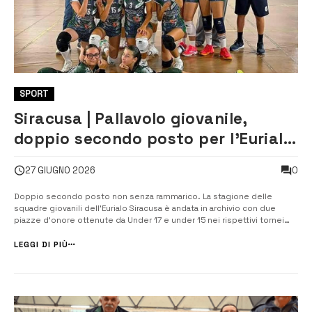
SPORT
Siracusa | Pallavolo giovanile,
doppio secondo posto per l’Eurialo
Siracusa nei tornei sperimentali di
0
27 GIUGNO 2026
Under 17 e Under 15
Doppio secondo posto non senza rammarico. La stagione delle
squadre giovanili dell’Eurialo Siracusa è andata in archivio con due
piazze d’onore ottenute da Under 17 e under 15 nei rispettivi tornei
sperimentali organizzati dal comitato Fipav “Monti Iblei”. Decisiva, per
la squadra maggiore, la sconfitta 3-1 nello scontro diretto di inizio
LEGGI DI PIÙ
sett...