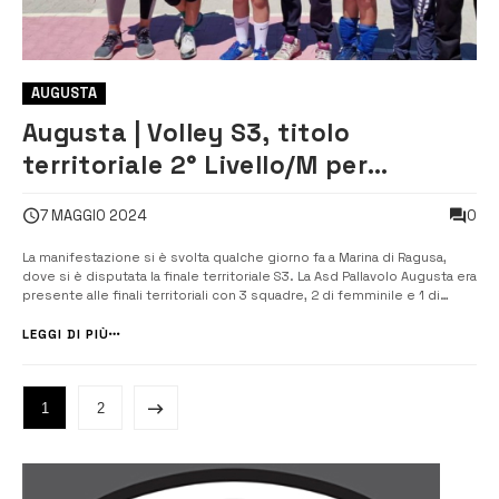
AUGUSTA
Augusta | Volley S3, titolo
territoriale 2° Livello/M per
Pallavolo Augusta e accesso alla
0
7 MAGGIO 2024
finale regionale
La manifestazione si è svolta qualche giorno fa a Marina di Ragusa,
dove si è disputata la finale territoriale S3. La Asd Pallavolo Augusta era
presente alle finali territoriali con 3 squadre, 2 di femminile e 1 di
maschile. La squadra A femminile dopo avere superato il girono
seconda in classifica, supera ai quarti vincendo […]
LEGGI DI PIÙ
1
2