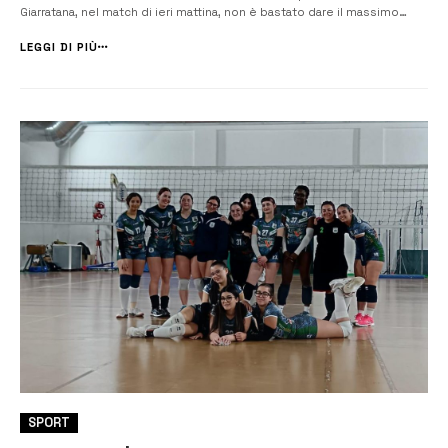
Giarratana, nel match di ieri mattina, non è bastato dare il massimo
contro una squadra ben organizzata. Questione di dettagli in una gara
combattuta ed equilibrata. “Siamo comunque soddisfatti della p...
LEGGI DI PIÙ
SPORT