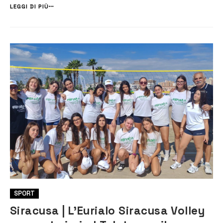
settima e ultima giornata di andata la prima affermazione in
LEGGI DI PIÙ
campionato per l...
SPORT
Siracusa | L’Eurialo Siracusa Volley