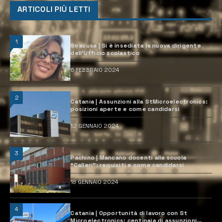
ARTICOLI PIÙ LETTI
1
Siracusa | Si è insediata la nuova dirigente
dell’Ufficio scolastico
6 FEBBRAIO 2024
2
Catania | Assunzioni alla StMicroelectronics:
posizioni aperte e come candidarsi
12 GENNAIO 2024
3
Pachino | Mancano docenti alla scuola
“Calleri”: requisiti e come candidarsi
18 GENNAIO 2024
4
Catania | Opportunità di lavoro con St
Microelectronics: centinaia di assunzioni