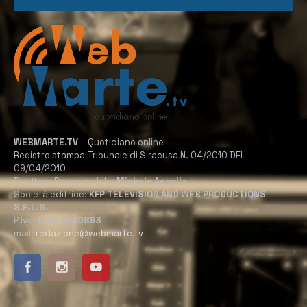
WEBMARTE.TV
– Quotidiano online
Registro stampa Tribunale di Siracusa N. 04/2010 DEL
09/04/2010
Direttore Responsabile:
Michele Accolla
Società editrice:
KFP TELEVISION AND WEB PRODUCTIONS
S.R.L.S.
P.Iva:
02184950893
mail:
redazione@webmarte.tv