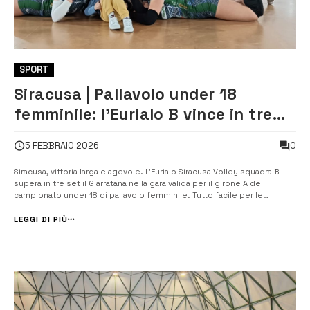
SPORT
Siracusa | Pallavolo under 18
femminile: l’Eurialo B vince in tre
set con Giarratana
0
5 FEBBRAIO 2026
Siracusa, vittoria larga e agevole. L’Eurialo Siracusa Volley squadra B
supera in tre set il Giarratana nella gara valida per il girone A del
campionato under 18 di pallavolo femminile. Tutto facile per le
“giovanissime” aretusee (in organico le due atlete più grandi sono
classe 2011) che, senza faticare troppo, ottengono i tre punti. Avvio
LEGGI DI PIÙ
[&...