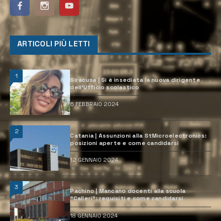
ARTICOLI PIÙ LETTI
1
Siracusa | Si è insediata la nuova dirigente
dell’Ufficio scolastico
6 FEBBRAIO 2024
2
Catania | Assunzioni alla StMicroelectronics:
posizioni aperte e come candidarsi
12 GENNAIO 2024
3
Pachino | Mancano docenti alla scuola
“Calleri”: requisiti e come candidarsi
18 GENNAIO 2024