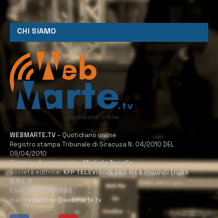
CHI SIAMO
WEBMARTE.TV
– Quotidiano online
Registro stampa Tribunale di Siracusa N. 04/2010 DEL
09/04/2010
Direttore Responsabile:
Michele Accolla
Società editrice:
KFP TELEVISION AND WEB PRODUCTIONS
S.R.L.S.
P.Iva:
02184950893
mail:
redazione@webmarte.tv