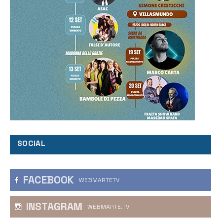
SOCIAL
FACEBOOK
WEBMARTETV
INSTAGRAM
WEBMARTE.TV