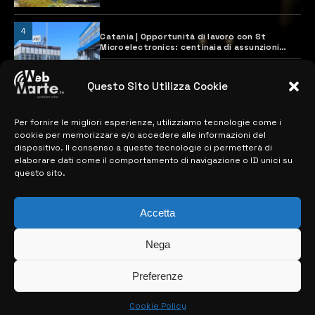
4
Catania | Opportunità di lavoro con St
Microelectronics: centinaia di assunzioni
previste
28 MARZO 2024
Questo Sito Utilizza Cookie
Per fornire le migliori esperienze, utilizziamo tecnologie come i
MAPPA DEL SITO
cookie per memorizzare e/o accedere alle informazioni del
dispositivo. Il consenso a queste tecnologie ci permetterà di
> NOTIZIE
elaborare dati come il comportamento di navigazione o ID unici su
questo sito.
> EDIZIONI LOCALI
> CONTATTI
Accetta
> INFO
Nega
Preferenze
Cookie Policy