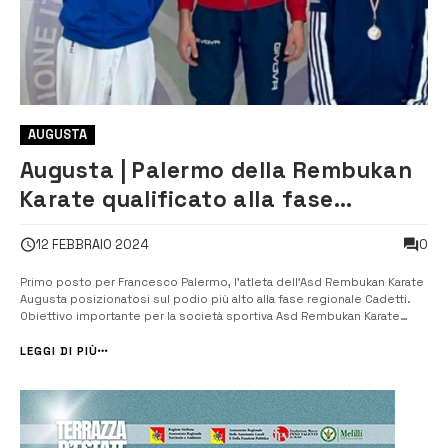
AUGUSTA
Augusta | Palermo della Rembukan
Karate qualificato alla fase
nazionale
0
12 FEBBRAIO 2024
Primo posto per Francesco Palermo, l’atleta dell’Asd Rembukan Karate
Augusta posizionatosi sul podio più alto alla fase regionale Cadetti.
Obiettivo importante per la società sportiva Asd Rembukan Karate
Augusta dei maestri Franco e Edoardo Pasqua, che con il loro unico
atleta in gara (Cat. 63 kg), primo alla fase regionale, accede a quella
LEGGI DI PIÙ
na...