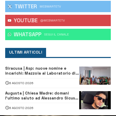
TWITTER
WEBMARTETV
YOUTUBE
@WEBMARTETV
WHATSAPP
‎SEGUI IL CANALE
ULTIMI ARTICOLI
Siracusa | Asp: nuove nomine e
incarichi: Mazzola al Laboratorio di
Sanità pubblica, Matteliano al
Servizio Legale
8 AGOSTO 2026
Augusta | Chiesa Madre: domani
l’ultimo saluto ad Alessandro Sicuso,
morto in un incidente stradale
8 AGOSTO 2026