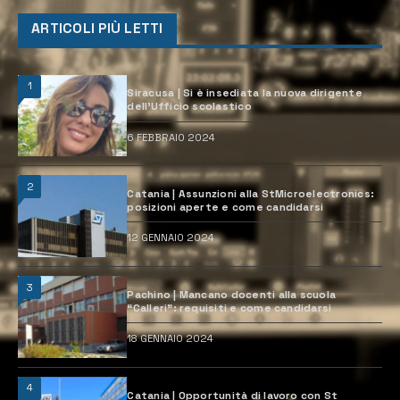
ARTICOLI PIÙ LETTI
1
Siracusa | Si è insediata la nuova dirigente
dell’Ufficio scolastico
6 FEBBRAIO 2024
2
Catania | Assunzioni alla StMicroelectronics:
posizioni aperte e come candidarsi
12 GENNAIO 2024
3
Pachino | Mancano docenti alla scuola
“Calleri”: requisiti e come candidarsi
18 GENNAIO 2024
4
Catania | Opportunità di lavoro con St