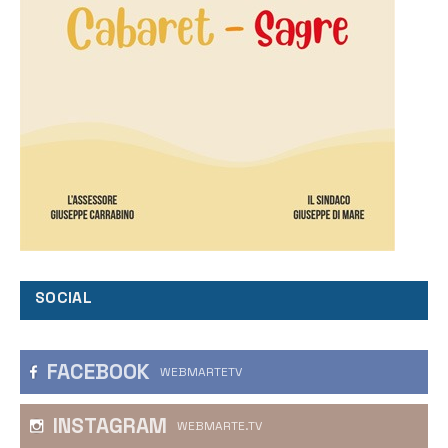
SOCIAL
FACEBOOK
WEBMARTETV
INSTAGRAM
WEBMARTE.TV