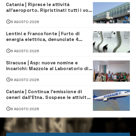
Catania | Riprese le attività
all’aeroporto. Ripristinati tutti i voli
in arrivo e in partenza
8 AGOSTO 2026
Lentini e Francofonte | Furto di
energia elettrica, denunciate 4
persone
8 AGOSTO 2026
Siracusa | Asp: nuove nomine e
incarichi: Mazzola al Laboratorio di
Sanità pubblica, Matteliano al
Servizio Legale
8 AGOSTO 2026
Catania | Continua l’emissione di
ceneri dall’Etna. Sospese le attività
all’aeroporto di Fontanarossa
8 AGOSTO 2026