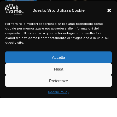
Microelectronics: centinaia di assunzioni
previste
Questo Sito Utilizza Cookie
28 MARZO 2024
Per fornire le migliori esperienze, utilizziamo tecnologie come i
cookie per memorizzare e/o accedere alle informazioni del
MAPPA DEL SITO
dispositivo. Il consenso a queste tecnologie ci permetterà di
elaborare dati come il comportamento di navigazione o ID unici su
questo sito.
> NOTIZIE
> EDIZIONI LOCALI
Accetta
> CONTATTI
Nega
> INFO
Preferenze
Cookie Policy