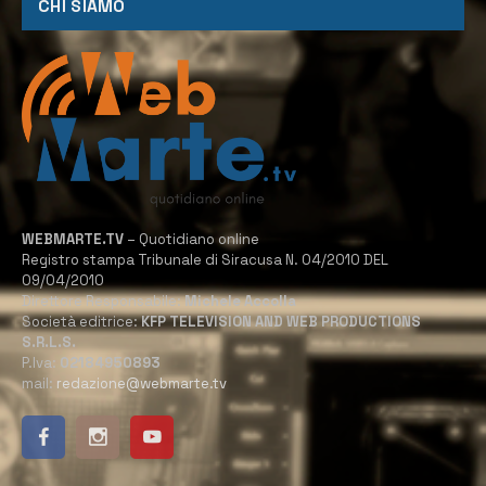
CHI SIAMO
WEBMARTE.TV
– Quotidiano online
Registro stampa Tribunale di Siracusa N. 04/2010 DEL
09/04/2010
Direttore Responsabile:
Michele Accolla
Società editrice:
KFP TELEVISION AND WEB PRODUCTIONS
S.R.L.S.
P.Iva:
02184950893
mail:
redazione@webmarte.tv