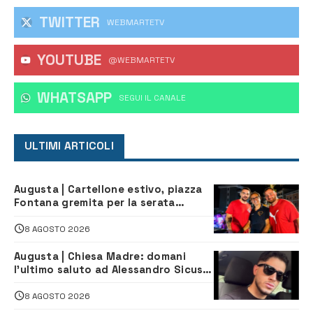
TWITTER
WEBMARTETV
YOUTUBE
@WEBMARTETV
WHATSAPP
‎SEGUI IL CANALE
ULTIMI ARTICOLI
Augusta | Cartellone estivo, piazza
Fontana gremita per la serata
caraibica con Andrea Mojito
8 AGOSTO 2026
Augusta | Chiesa Madre: domani
l’ultimo saluto ad Alessandro Sicuso,
morto in un incidente stradale
8 AGOSTO 2026