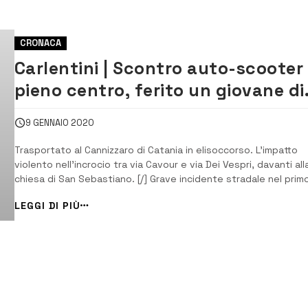
CRONACA
Carlentini | Scontro auto-scooter 
pieno centro, ferito un giovane di
Lentini
9 GENNAIO 2020
Trasportato al Cannizzaro di Catania in elisoccorso. L’impatto
violento nell’incrocio tra via Cavour e via Dei Vespri, davanti all
chiesa di San Sebastiano. [/] Grave incidente stradale nel prim
pomeriggio di oggi in pieno centro a Carlentini. Il bilancio è di u
LEGGI DI PIÙ
ferito, le cui condizioni sarebbero apparse subito gravi tanto 
richiedere l’...