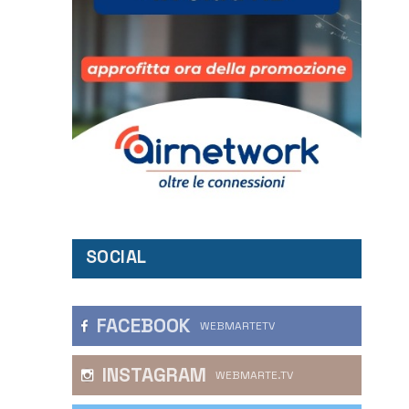
SOCIAL
FACEBOOK
WEBMARTETV
INSTAGRAM
WEBMARTE.TV