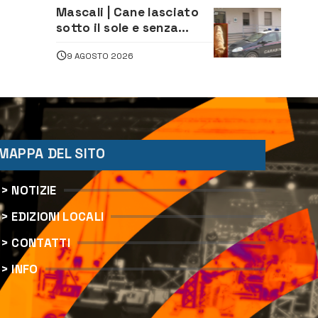
“Augusta d’Estate”
Mascali | Cane lasciato
sotto il sole e senza
acqua: Carabinieri
9 AGOSTO 2026
denunciano proprietario
MAPPA DEL SITO
> NOTIZIE
> EDIZIONI LOCALI
> CONTATTI
> INFO