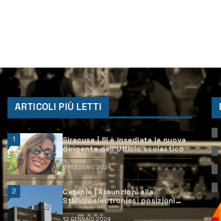
ARTICOLI PIÙ LETTI
1
Siracusa | Si è insediata la nuova
dirigente dell’Ufficio scolastico
6 FEBBRAIO 2024
2
Catania | Assunzioni alla
StMicroelectronics: posizioni
aperte e come candidarsi
12 GENNAIO 2024