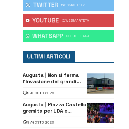
TWITTER
WEBMARTETV
YOUTUBE
@WEBMARTETV
WHATSAPP
‎SEGUI IL CANALE
ULTIMI ARTICOLI
Augusta | Non si ferma
l’invasione dei grandi
marchi
9 AGOSTO 2026
Augusta | Piazza Castello
gremita per LDA e
Aka7even: musica, colori
9 AGOSTO 2026
ed emozioni per