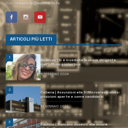
mail:
redazione@webmarte.tv
ARTICOLI PIÙ LETTI
1
Siracusa | Si è insediata la nuova dirigente
dell’Ufficio scolastico
6 FEBBRAIO 2024
2
Catania | Assunzioni alla StMicroelectronics:
posizioni aperte e come candidarsi
12 GENNAIO 2024
3
Pachino | Mancano docenti alla scuola