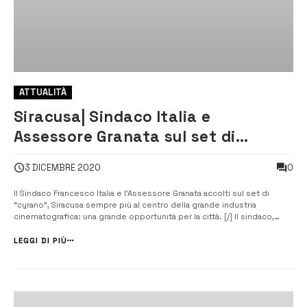
ATTUALITÀ
Siracusa| Sindaco Italia e
Assessore Granata sul set di
“Cyrano”
0
3 DICEMBRE 2020
Il Sindaco Francesco Italia e l’Assessore Granata accolti sul set di
“cyrano”, Siracusa sempre più al centro della grande industria
cinematografica: una grande opportunità per la città. [/] Il sindaco,
Francesco Italia e l’assessore alla Cultura Fabio Granata, hanno visitato
il set cinematografico di “Cyrano” allestito nel cuore di Ortigia, al...
LEGGI DI PIÙ