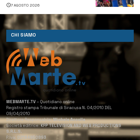
tutti
7 AGOSTO 2026
CHI SIAMO
WEBMARTE.TV
– Quotidiano online
Registro stampa Tribunale di Siracusa N. 04/2010 DEL
09/04/2010
Direttore Responsabile:
Michele Accolla
Società editrice:
KFP TELEVISION AND WEB PRODUCTIONS
S.R.L.S.
P.Iva:
02184950893