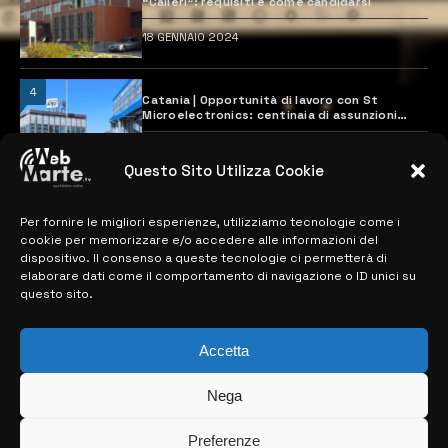
“Calleri”: requisiti e come candidarsi
18 GENNAIO 2024
4
Catania | Opportunità di lavoro con St
Microelectronics: centinaia di assunzioni
previste
28 MARZO 2024
Questo Sito Utilizza Cookie
Per fornire le migliori esperienze, utilizziamo tecnologie come i
MAPPA DEL SITO
cookie per memorizzare e/o accedere alle informazioni del
dispositivo. Il consenso a queste tecnologie ci permetterà di
> NOTIZIE
elaborare dati come il comportamento di navigazione o ID unici su
questo sito.
> EDIZIONI LOCALI
> CONTATTI
Accetta
> INFO
Nega
Preferenze