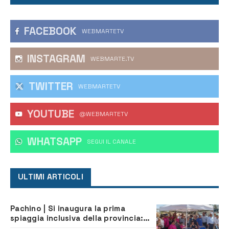
FACEBOOK
WEBMARTETV
INSTAGRAM
WEBMARTE.TV
TWITTER
WEBMARTETV
YOUTUBE
@WEBMARTETV
WHATSAPP
‎SEGUI IL CANALE
ULTIMI ARTICOLI
Pachino | Si inaugura la prima
spiaggia inclusiva della provincia:
assistenza e prevenzione aperte a