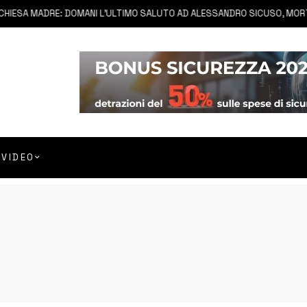
SA MADRE: DOMANI L’ULTIMO SALUTO AD ALESSANDRO SICUSO, MORTO IN
VIDEO