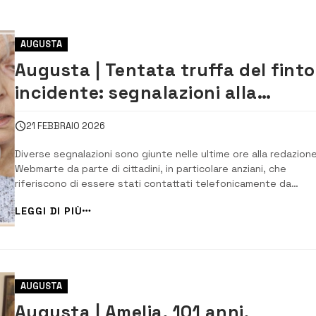
AUGUSTA
Augusta | Tentata truffa del finto
incidente: segnalazioni alla
redazione di Webmarte
21 FEBBRAIO 2026
Diverse segnalazioni sono giunte nelle ultime ore alla redazione
Webmarte da parte di cittadini, in particolare anziani, che
riferiscono di essere stati contattati telefonicamente da
sedicenti appartenenti alle forze dell’ordine. Il copione,
LEGGI DI PIÙ
purtroppo ormai noto, è sempre lo stesso: dall’altra parte dell
cornetta una voce, presentandosi co...
AUGUSTA
Augusta | Amelia, 101 anni,