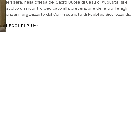
Ieri sera, nella chiesa del Sacro Cuore di Gesù di Augusta, si è
svolto un incontro dedicato alla prevenzione delle truffe agli
anziani, organizzato dal Commissariato di Pubblica Sicurezza di
Augusta in collaborazione con Don Helenio Schettini, parroco de
LEGGI DI PIÙ
chiesa. Nel corso dell’incontro, sono stati illustrati i tipi di truf
più comu...