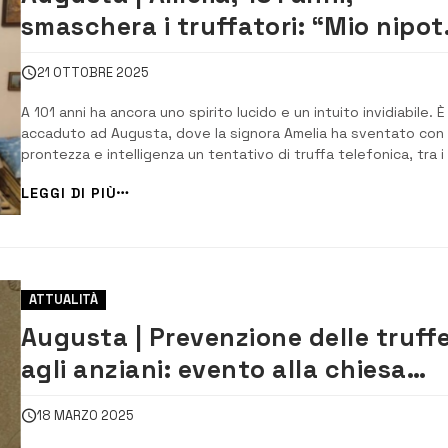
smaschera i truffatori: “Mio nipot
sta bene, ora chiamo la Polizia”
21 OTTOBRE 2025
A 101 anni ha ancora uno spirito lucido e un intuito invidiabile. È
accaduto ad Augusta, dove la signora Amelia ha sventato con
prontezza e intelligenza un tentativo di truffa telefonica, tra i
diffusi e subdoli: quello del “finto incidente del nipote”. La voc
LEGGI DI PIÙ
telefono era quella di un sedicente avvocato, che la […]...
ATTUALITÀ
Augusta | Prevenzione delle truff
agli anziani: evento alla chiesa
Sacro Cuore
18 MARZO 2025