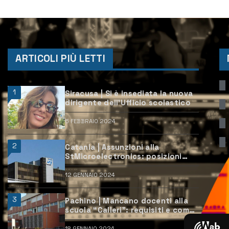
ARTICOLI PIÙ LETTI
1
Siracusa | Si è insediata la nuova
dirigente dell’Ufficio scolastico
6 FEBBRAIO 2024
2
Catania | Assunzioni alla
StMicroelectronics: posizioni
aperte e come candidarsi
12 GENNAIO 2024
3
Pachino | Mancano docenti alla
scuola “Calleri”: requisiti e come
candidarsi
18 GENNAIO 2024