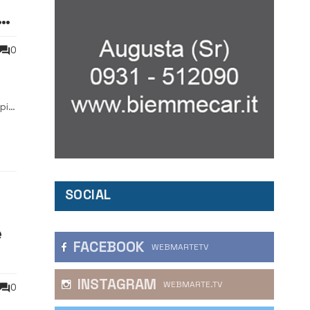
e
0
 più
e al
SOCIAL
e
FACEBOOK
WEBMARTETV
INSTAGRAM
WEBMARTE.TV
0