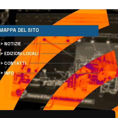
stradale
MAPPA DEL SITO
> NOTIZIE
> EDIZIONI LOCALI
> CONTATTI
> INFO