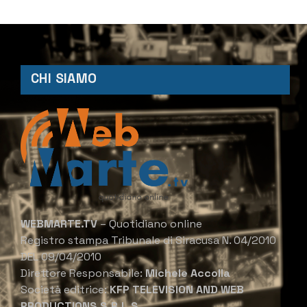
CHI SIAMO
WEBMARTE.TV
– Quotidiano online
Registro stampa Tribunale di Siracusa N. 04/2010
DEL 09/04/2010
Direttore Responsabile:
Michele Accolla
Società editrice:
KFP TELEVISION AND WEB
PRODUCTIONS S.R.L.S.