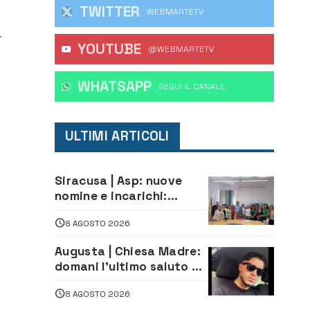
TWITTER
WEBMARTETV
YOUTUBE
lla
@WEBMARTETV
fe
WHATSAPP
‎SEGUI IL CANALE
ULTIMI ARTICOLI
Siracusa | Asp: nuove
nomine e incarichi:
Mazzola al Laboratorio
8 AGOSTO 2026
di Sanità pubblica,
Matteliano al Servizio
Augusta | Chiesa Madre:
Legale
domani l’ultimo saluto ad
Alessandro Sicuso,
8 AGOSTO 2026
morto in un incidente