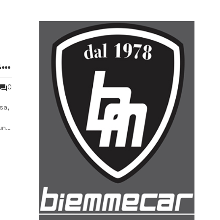
a
0
sa,
 uno