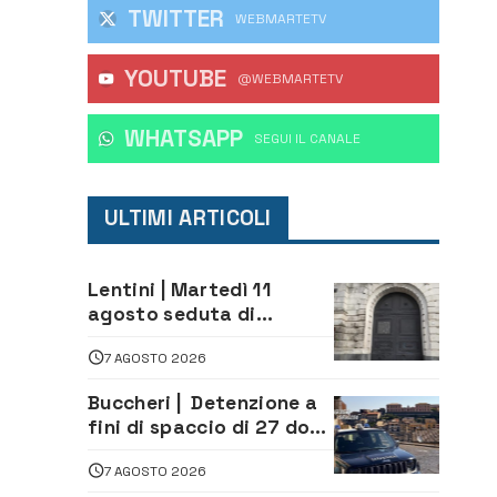
TWITTER
WEBMARTETV
YOUTUBE
@WEBMARTETV
WHATSAPP
‎SEGUI IL CANALE
ULTIMI ARTICOLI
Lentini | Martedì 11
agosto seduta di
Consiglio Comunale
7 AGOSTO 2026
Buccheri | Detenzione a
fini di spaccio di 27 dosi
di droga: denunciati tre
7 AGOSTO 2026
20enni