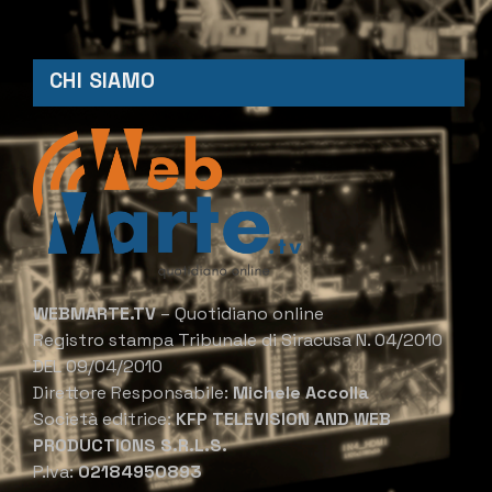
CHI SIAMO
WEBMARTE.TV
– Quotidiano online
Registro stampa Tribunale di Siracusa N. 04/2010
DEL 09/04/2010
Direttore Responsabile:
Michele Accolla
Società editrice:
KFP TELEVISION AND WEB
PRODUCTIONS S.R.L.S.
P.Iva:
02184950893