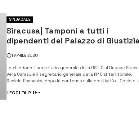
SINDACALE
Siracusa| Tamponi a tutti i
dipendenti del Palazzo di Giustizi
e chiusura dei locali fino alla
1 APRILE 2020
completa e totale sanificazione
Lo chiedono il segretario generale della UST Cisl Ragusa Siracu
Vera Carasi, è il segretario generale della FP Cisl territoriale,
Daniele Passanisi, dopo la conferma sulla positività al Covid di
dei magistrati in servizio alla Procura della Repubblica di viale
LEGGI DI PIÙ
Santa Panagia. [/] “Tempestiva la decisione del presidente del
tribunale di c...