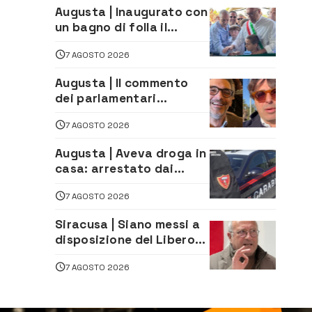
Augusta | Inaugurato con
un bagno di folla il
McDonald’s di via Aldo
7 AGOSTO 2026
Moro
Augusta | Il commento
dei parlamentari
Cannata e Auteri dopo la
7 AGOSTO 2026
firma del contatto per il
depuratore
Augusta | Aveva droga in
casa: arrestato dai
Carabinieri 31enne
7 AGOSTO 2026
Siracusa | Siano messi a
disposizione del Libero
Consorzio tutti gli atti
7 AGOSTO 2026
relativi alla
privatizzazione della Sac