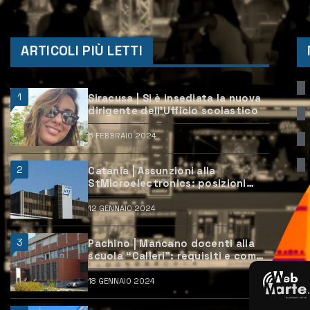
ARTICOLI PIÙ LETTI
1
Siracusa | Si è insediata la nuova
dirigente dell’Ufficio scolastico
6 FEBBRAIO 2024
2
Catania | Assunzioni alla
StMicroelectronics: posizioni
aperte e come candidarsi
12 GENNAIO 2024
3
Pachino | Mancano docenti alla
scuola “Calleri”: requisiti e come
candidarsi
18 GENNAIO 2024