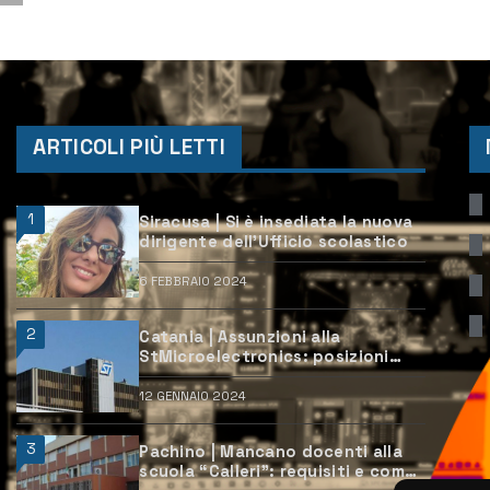
ARTICOLI PIÙ LETTI
1
Siracusa | Si è insediata la nuova
dirigente dell’Ufficio scolastico
6 FEBBRAIO 2024
2
Catania | Assunzioni alla
StMicroelectronics: posizioni
aperte e come candidarsi
12 GENNAIO 2024
3
Pachino | Mancano docenti alla
scuola “Calleri”: requisiti e come