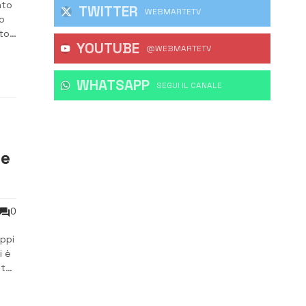
nto
TWITTER
WEBMARTETV
o
uto
YOUTUBE
e
@WEBMARTETV
WHATSAPP
‎SEGUI IL CANALE
le
0
ppi
i è
ità
non