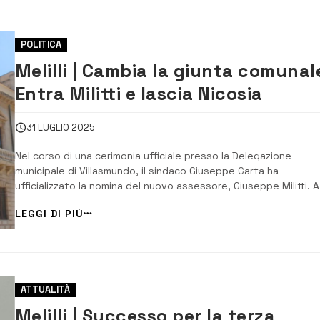
POLITICA
Melilli | Cambia la giunta comunal
Entra Militti e lascia Nicosia
31 LUGLIO 2025
Nel corso di una cerimonia ufficiale presso la Delegazione
municipale di Villasmundo, il sindaco Giuseppe Carta ha
ufficializzato la nomina del nuovo assessore, Giuseppe Militti. A
Militti sono state affidate le deleghe a Turismo, Spettacolo,
LEGGI DI PIÙ
Protezione Civile e Polizia Locale.Alla cerimonia era presente E
Coco, storico protagonista della v...
ATTUALITÀ
Melilli | Successo per la terza