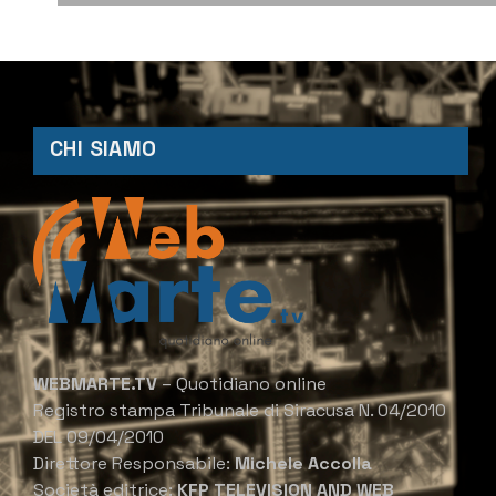
CHI SIAMO
WEBMARTE.TV
– Quotidiano online
Registro stampa Tribunale di Siracusa N. 04/2010
DEL 09/04/2010
Direttore Responsabile:
Michele Accolla
Società editrice:
KFP TELEVISION AND WEB