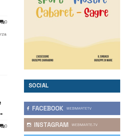
0
erza
sa
SOCIAL
e
FACEBOOK
WEBMARTETV
co
INSTAGRAM
WEBMARTE.TV
0