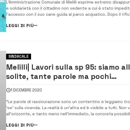
L’Amministrazione Comunale di Melilli esprime estremo disappu
e solidarietà con il cittadino non vedente a cui è stato impedit
l’accesso con il suo cane guida al parco acquatico. Dopo il rifi
di fare accedere al parco acquatico un non vedente con il can
LEGGI DI PIÙ
guida, l’assessore alle Politiche Sociali e dell’Inclusione del
comune ...
SINDACALE
Melilli| Lavori sulla sp 95: siamo al
solite, tante parole ma pochi
cantieri
1 DICEMBRE 2020
“Le parole di rassicurazione sono un contentino e leggiamo tro
‘se’ sulla vicenda. La realtà è un’altra ed è visibile a tutti. Non v
all’orizzonte, e tanto meno nell’immediato, la concreta possibil
che quel cantiere si possa realizzare. Loro dicono Gennaio ma 
LEGGI DI PIÙ
saremmo pronti a scommettere che l’a...