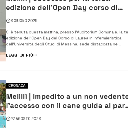
edizione dell’Open Day corso di
laurea in Infermieristica
3 GIUGNO 2025
Si è tenuta questa mattina, presso l’Auditorium Comunale, la t
edizione dell’Open Day del Corso di Laurea in Infermieristica
dell’Università degli Studi di Messina, sede distaccata nel
territorio ibleo. A fare gli onori di casa è stata la professores
LEGGI DI PIÙ
Cettina Crisafulli, coordinatrice del Corso, che ha guidato i
partecipanti in un percors...
CRONACA
Melilli | Impedito a un non vedent
l’accesso con il cane guida al par
acquatico. La protesta
27 AGOSTO 2023
dell’assessore Nicosia