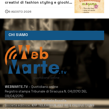
creativi di fashion styling e giochi
tradizionali di Zuimama, ecco come
iscriversi
6 AGOSTO 2026
CHI SIAMO
WEBMARTE.TV
– Quotidiano online
Registro stampa Tribunale di Siracusa N. 04/2010 DEL
09/04/2010
Direttore Responsabile:
Michele Accolla
Società editrice:
KFP TELEVISION AND WEB PRODUCTIONS