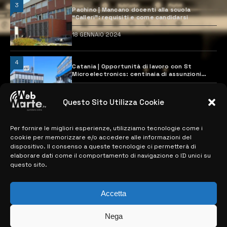
3
Pachino | Mancano docenti alla scuola
“Calleri”: requisiti e come candidarsi
18 GENNAIO 2024
4
Catania | Opportunità di lavoro con St
Microelectronics: centinaia di assunzioni
previste
28 MARZO 2024
Questo Sito Utilizza Cookie
Per fornire le migliori esperienze, utilizziamo tecnologie come i
MAPPA DEL SITO
cookie per memorizzare e/o accedere alle informazioni del
dispositivo. Il consenso a queste tecnologie ci permetterà di
> NOTIZIE
elaborare dati come il comportamento di navigazione o ID unici su
questo sito.
> EDIZIONI LOCALI
> CONTATTI
Accetta
> INFO
Nega