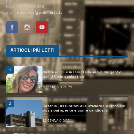
S.R.L.S.
P.Iva:
02184950893
mail:
redazione@webmarte.tv
ARTICOLI PIÙ LETTI
1
Siracusa | Si è insediata la nuova dirigente
dell’Ufficio scolastico
6 FEBBRAIO 2024
2
Catania | Assunzioni alla StMicroelectronics:
posizioni aperte e come candidarsi
12 GENNAIO 2024