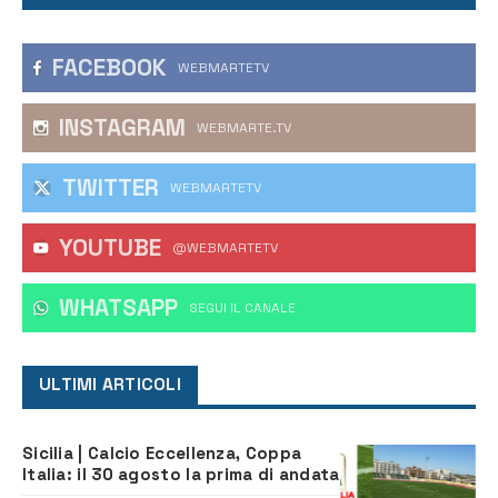
FACEBOOK
WEBMARTETV
INSTAGRAM
WEBMARTE.TV
TWITTER
WEBMARTETV
YOUTUBE
@WEBMARTETV
WHATSAPP
‎SEGUI IL CANALE
ULTIMI ARTICOLI
Sicilia | Calcio Eccellenza, Coppa
Italia: il 30 agosto la prima di andata