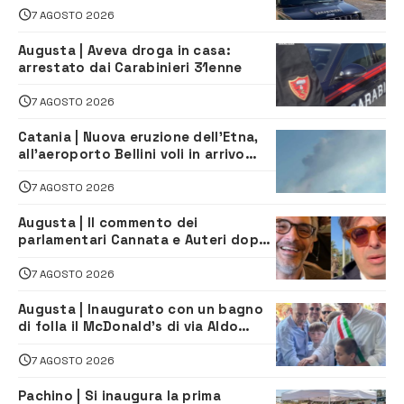
7 AGOSTO 2026
Augusta | Aveva droga in casa:
arrestato dai Carabinieri 31enne
7 AGOSTO 2026
Catania | Nuova eruzione dell’Etna,
all’aeroporto Bellini voli in arrivo
dirottati
7 AGOSTO 2026
Augusta | Il commento dei
parlamentari Cannata e Auteri dopo
la firma del contatto per il
depuratore
7 AGOSTO 2026
Augusta | Inaugurato con un bagno
di folla il McDonald’s di via Aldo
Moro
7 AGOSTO 2026
Pachino | Si inaugura la prima