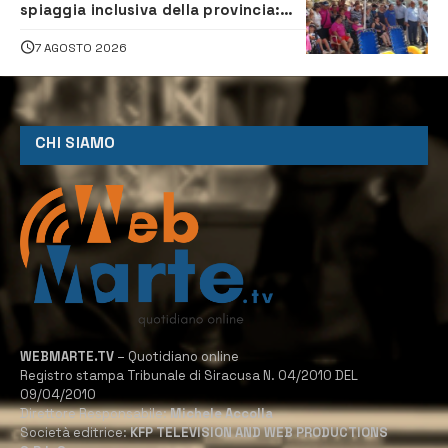
spiaggia inclusiva della provincia:
assistenza e prevenzione aperte a
tutti
7 AGOSTO 2026
CHI SIAMO
WEBMARTE.TV
– Quotidiano online
Registro stampa Tribunale di Siracusa N. 04/2010 DEL
09/04/2010
Direttore Responsabile:
Michele Accolla
Società editrice:
KFP TELEVISION AND WEB PRODUCTIONS