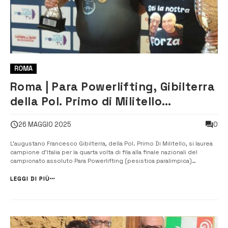
ROMA
Roma | Para Powerlifting, Gibilterra
della Pol. Primo di Militello
campione d’Italia
0
26 MAGGIO 2025
L’augustano Francesco Gibilterra, della Pol. Primo Di Militello, si laurea
campione d’Italia per la quarta volta di fila alla finale nazionali del
campionato assoluto Para Powerlifting (pesistica paralimpica)
disputata a Roma. La manifestazione si è svolta qualche giorno fa all’
Hotel Hilton Rome Airport di Fiumicino (RM) che ha ospitat...
LEGGI DI PIÙ