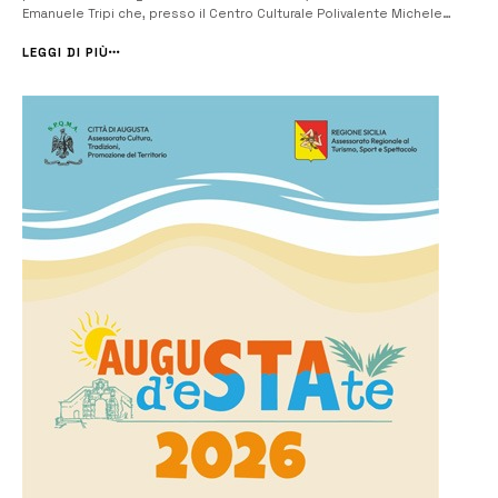
Emanuele Tripi che, presso il Centro Culturale Polivalente Michele
Abbate di Caltanissetta, sono stati premiati dalla commissione
nazionale Fipe, tra i migliori atleti di para Powerlifting in Italia. Gli...
LEGGI DI PIÙ