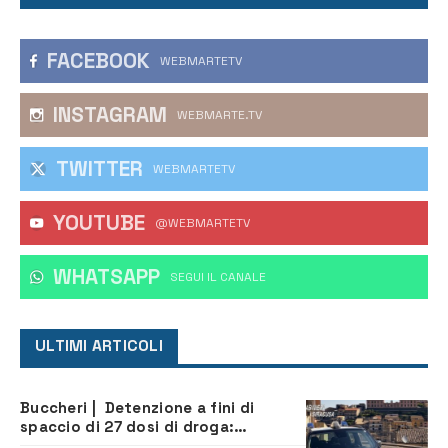
FACEBOOK
WEBMARTETV
INSTAGRAM
WEBMARTE.TV
TWITTER
WEBMARTETV
YOUTUBE
@WEBMARTETV
WHATSAPP
‎SEGUI IL CANALE
ULTIMI ARTICOLI
Buccheri | Detenzione a fini di
spaccio di 27 dosi di droga:
denunciati tre 20enni