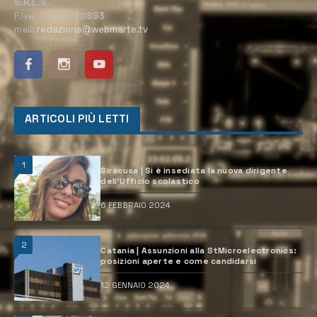
S.R.L.S.
P.Iva:
02184950893
mail:
redazione@webmarte.tv
ARTICOLI PIÙ LETTI
1
Siracusa | Si è insediata la nuova dirigente
dell’Ufficio scolastico
6 FEBBRAIO 2024
2
Catania | Assunzioni alla StMicroelectronics:
posizioni aperte e come candidarsi
12 GENNAIO 2024