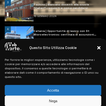
3
Pachino | Mancano docenti alla scuola
“Calleri”: requisiti e come candidarsi
18 GENNAIO 2024
4
Catania | Opportunità di lavoro con St
Microelectronics: centinaia di assunzioni
previste
28 MARZO 2024
Questo Sito Utilizza Cookie
Per fornire le migliori esperienze, utilizziamo tecnologie come i
MAPPA DEL SITO
cookie per memorizzare e/o accedere alle informazioni del
dispositivo. Il consenso a queste tecnologie ci permetterà di
> NOTIZIE
elaborare dati come il comportamento di navigazione o ID unici su
questo sito.
> EDIZIONI LOCALI
> CONTATTI
Accetta
> INFO
Nega