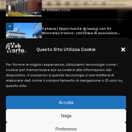
18 GENNAIO 2024
4
Catania | Opportunità di lavoro con St
Microelectronics: centinaia di assunzioni
previste
28 MARZO 2024
Questo Sito Utilizza Cookie
Per fornire le migliori esperienze, utilizziamo tecnologie come i
MAPPA DEL SITO
cookie per memorizzare e/o accedere alle informazioni del
dispositivo. Il consenso a queste tecnologie ci permetterà di
> NOTIZIE
elaborare dati come il comportamento di navigazione o ID unici su
questo sito.
> EDIZIONI LOCALI
> CONTATTI
Accetta
> INFO
Nega
Preferenze