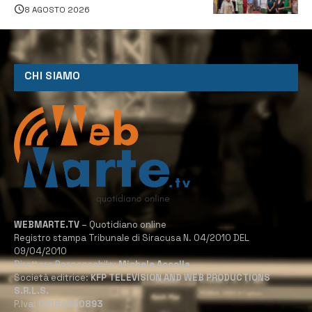
Servizio Legale
8 AGOSTO 2026
CHI SIAMO
WEBMARTE.TV
– Quotidiano online
Registro stampa Tribunale di Siracusa N. 04/2010 DEL
09/04/2010
Direttore Responsabile:
Michele Accolla
Società editrice:
KFP TELEVISION AND WEB PRODUCTIONS
S.R.L.S.
P.Iva:
02184950893