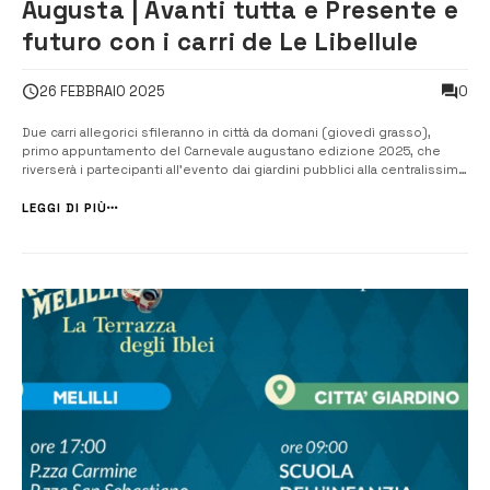
Augusta | Avanti tutta e Presente e
futuro con i carri de Le Libellule
0
26 FEBBRAIO 2025
Due carri allegorici sfileranno in città da domani (giovedì grasso),
primo appuntamento del Carnevale augustano edizione 2025, che
riverserà i partecipanti all’evento dai giardini pubblici alla centralissima
via Principe Umberto, passando da piazza Duomo e arrivando a piazza
Risorgimento, per poi ripercorrere a ritroso il tragitto. Sono stati ...
LEGGI DI PIÙ