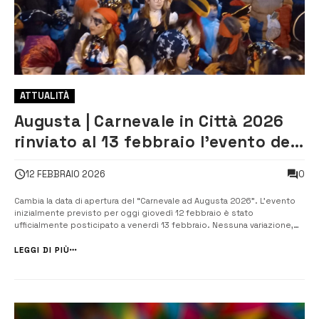
ATTUALITÀ
Augusta | Carnevale in Città 2026
rinviato al 13 febbraio l’evento del
Giovedì grasso
0
12 FEBBRAIO 2026
Cambia la data di apertura del “Carnevale ad Augusta 2026”. L’evento
inizialmente previsto per oggi giovedì 12 febbraio è stato
ufficialmente posticipato a venerdì 13 febbraio. Nessuna variazione,
invece, per il calendario delle manifestazioni in programma dal 14 al 17
febbraio 2026, che restano confermate secondo il programma già
LEGGI DI PIÙ
annunciato. ...