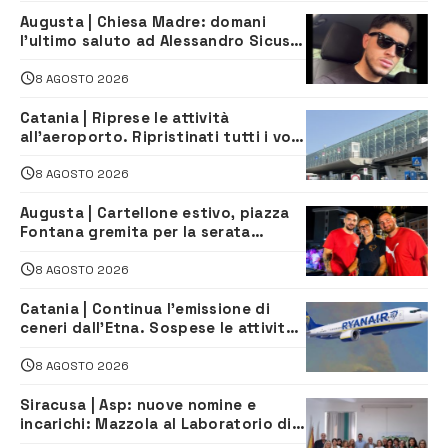
Augusta | Chiesa Madre: domani
l’ultimo saluto ad Alessandro Sicuso,
morto in un incidente stradale
8 AGOSTO 2026
Catania | Riprese le attività
all’aeroporto. Ripristinati tutti i voli
in arrivo e in partenza
8 AGOSTO 2026
Augusta | Cartellone estivo, piazza
Fontana gremita per la serata
caraibica con Andrea Mojito
8 AGOSTO 2026
Catania | Continua l’emissione di
ceneri dall’Etna. Sospese le attività
all’aeroporto di Fontanarossa
8 AGOSTO 2026
Siracusa | Asp: nuove nomine e
incarichi: Mazzola al Laboratorio di
Sanità pubblica, Matteliano al