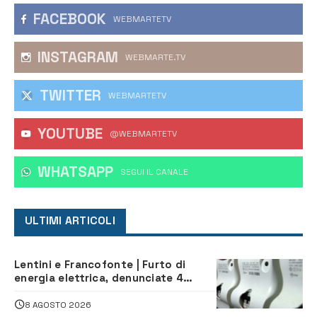
FACEBOOK
WEBMARTETV
INSTAGRAM
WEBMARTE.TV
TWITTER
WEBMARTETV
YOUTUBE
@WEBMARTETV
WHATSAPP
‎SEGUI IL CANALE
ULTIMI ARTICOLI
Lentini e Francofonte | Furto di
energia elettrica, denunciate 4
persone
8 AGOSTO 2026