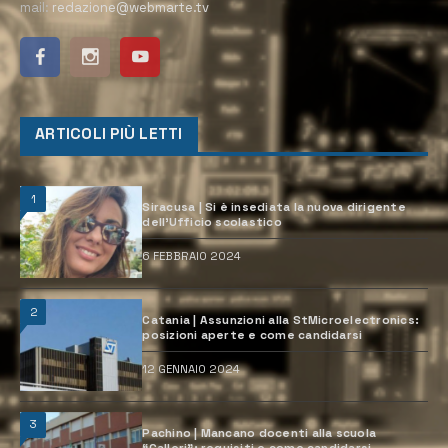
mail:
redazione@webmarte.tv
ARTICOLI PIÙ LETTI
1
Siracusa | Si è insediata la nuova dirigente
dell’Ufficio scolastico
6 FEBBRAIO 2024
2
Catania | Assunzioni alla StMicroelectronics:
posizioni aperte e come candidarsi
12 GENNAIO 2024
3
Pachino | Mancano docenti alla scuola
“Calleri”: requisiti e come candidarsi