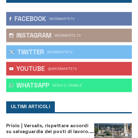
FACEBOOK
WEBMARTETV
INSTAGRAM
WEBMARTE.TV
TWITTER
WEBMARTETV
YOUTUBE
@WEBMARTETV
WHATSAPP
‎SEGUI IL CANALE
ULTIMI ARTICOLI
Priolo | Versalis, rispettare accordi
su salvaguardia dei posti di lavoro. Il
sindaco scrive alla società