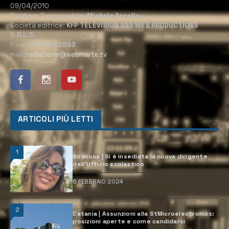
09/04/2010
Direttore Responsabile:
Michele Accolla
Società editrice:
KFP TELEVISION AND WEB PRODUCTIONS
S.R.L.S.
P.Iva:
02184950893
mail:
redazione@webmarte.tv
ARTICOLI PIÙ LETTI
1
Siracusa | Si è insediata la nuova dirigente
dell’Ufficio scolastico
6 FEBBRAIO 2024
2
Catania | Assunzioni alla StMicroelectronics:
posizioni aperte e come candidarsi