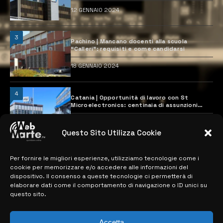
12 GENNAIO 2024
3
Pachino | Mancano docenti alla scuola
“Calleri”: requisiti e come candidarsi
18 GENNAIO 2024
4
Catania | Opportunità di lavoro con St
Microelectronics: centinaia di assunzioni
previste
28 MARZO 2024
Questo Sito Utilizza Cookie
Per fornire le migliori esperienze, utilizziamo tecnologie come i
MAPPA DEL SITO
cookie per memorizzare e/o accedere alle informazioni del
dispositivo. Il consenso a queste tecnologie ci permetterà di
> NOTIZIE
elaborare dati come il comportamento di navigazione o ID unici su
questo sito.
> EDIZIONI LOCALI
> CONTATTI
Accetta