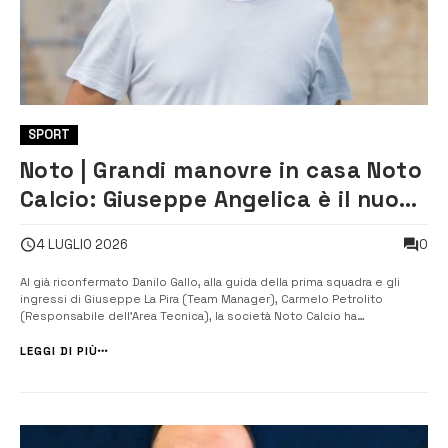
SPORT
Noto | Grandi manovre in casa Noto
Calcio: Giuseppe Angelica è il nuovo
Ds
0
4 LUGLIO 2026
Al già riconfermato Danilo Gallo, alla guida della prima squadra e gli
ingressi di Giuseppe La Pira (Team Manager), Carmelo Petrolito
(Responsabile dell’Area Tecnica), la società Noto Calcio ha
ufficializzato un altro profilo di esperienza, quello di Giuseppe
Angelica, che ricoprirà il ruolo di Direttore Sportivo. Il nuovo
LEGGI DI PIÙ
direttore spor...