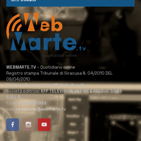
WEBMARTE.TV
– Quotidiano online
Registro stampa Tribunale di Siracusa N. 04/2010 DEL
09/04/2010
Direttore Responsabile:
Michele Accolla
Società editrice:
KFP TELEVISION AND WEB PRODUCTIONS
S.R.L.S.
P.Iva:
02184950893
mail:
redazione@webmarte.tv