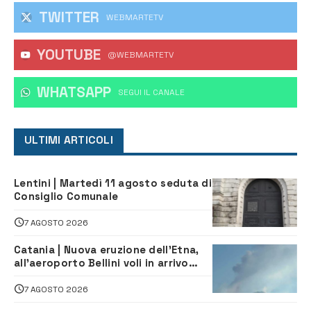
TWITTER
WEBMARTETV
YOUTUBE
@WEBMARTETV
WHATSAPP
‎SEGUI IL CANALE
ULTIMI ARTICOLI
Lentini | Martedì 11 agosto seduta di
Consiglio Comunale
7 AGOSTO 2026
Catania | Nuova eruzione dell’Etna,
all’aeroporto Bellini voli in arrivo
dirottati
7 AGOSTO 2026