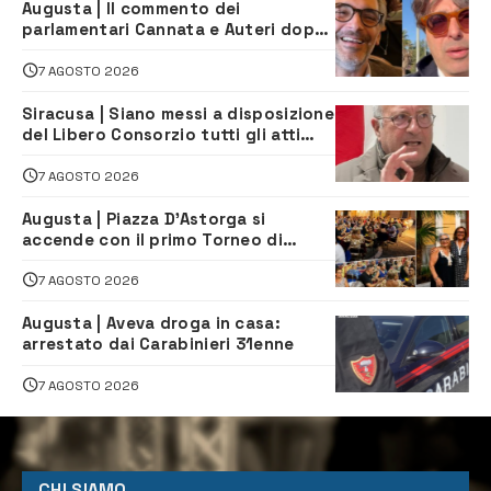
Augusta | Il commento dei
parlamentari Cannata e Auteri dopo
la firma del contatto per il
depuratore
7 AGOSTO 2026
Siracusa | Siano messi a disposizione
del Libero Consorzio tutti gli atti
relativi alla privatizzazione della Sac
7 AGOSTO 2026
Augusta | Piazza D’Astorga si
accende con il primo Torneo di
Burraco “Sotto le Stelle”
7 AGOSTO 2026
Augusta | Aveva droga in casa:
arrestato dai Carabinieri 31enne
7 AGOSTO 2026
CHI SIAMO