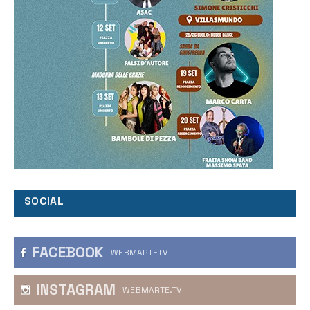
SOCIAL
FACEBOOK
WEBMARTETV
INSTAGRAM
WEBMARTE.TV