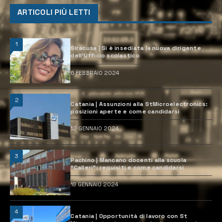
ARTICOLI PIÙ LETTI
1
Siracusa | Si è insediata la nuova dirigente
dell’Ufficio scolastico
6 FEBBRAIO 2024
2
Catania | Assunzioni alla StMicroelectronics:
posizioni aperte e come candidarsi
12 GENNAIO 2024
3
Pachino | Mancano docenti alla scuola
“Calleri”: requisiti e come candidarsi
18 GENNAIO 2024
4
Catania | Opportunità di lavoro con St