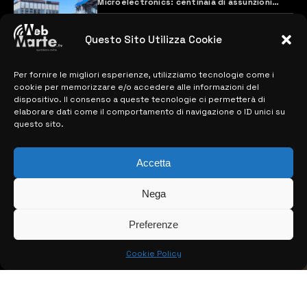
Microelectronics: centinaia di assunzioni
previste
28 MARZO 2024
Questo Sito Utilizza Cookie
Per fornire le migliori esperienze, utilizziamo tecnologie come i
MAPPA DEL SITO
cookie per memorizzare e/o accedere alle informazioni del
dispositivo. Il consenso a queste tecnologie ci permetterà di
> NOTIZIE
elaborare dati come il comportamento di navigazione o ID unici su
questo sito.
> EDIZIONI LOCALI
Accetta
> CONTATTI
> INFO
Nega
Preferenze
Cookie Policy