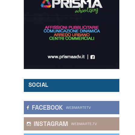
SOCIAL
FACEBOOK
WEBMARTETV
INSTAGRAM
WEBMARTE.TV