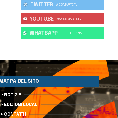
TWITTER
WEBMARTETV
YOUTUBE
@WEBMARTETV
WHATSAPP
‎SEGUI IL CANALE
MAPPA DEL SITO
> NOTIZIE
> EDIZIONI LOCALI
> CONTATTI