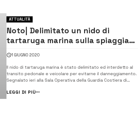
ATTUALITÀ
Noto| Delimitato un nido di
tartaruga marina sulla spiaggia
dell’eloro
1 GIUGNO 2020
Il nido di tartaruga marina è stato delimitato ed interdetto al
transito pedonale e veicolare per evitarne il danneggiamento. 
Segnalato ieri alla Sala Operativa della Guardia Costiera di
Siracusa, da parte di un volontario del WWF, il rinvenimento di 
LEGGI DI PIÙ
nido di tartaruga marina nella spiaggia di Eloro del Comune di
Noto. Il segnalante [&he...