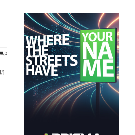
0
[/]
un