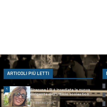
ARTICOLI PIÙ LETTI
1
Siracusa | Si è insediata la nuova
dirigente dell’Ufficio scolastico
6 FEBBRAIO 2024