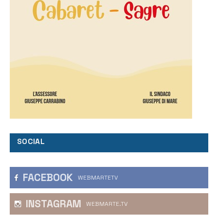
SOCIAL
FACEBOOK
WEBMARTETV
INSTAGRAM
WEBMARTE.TV