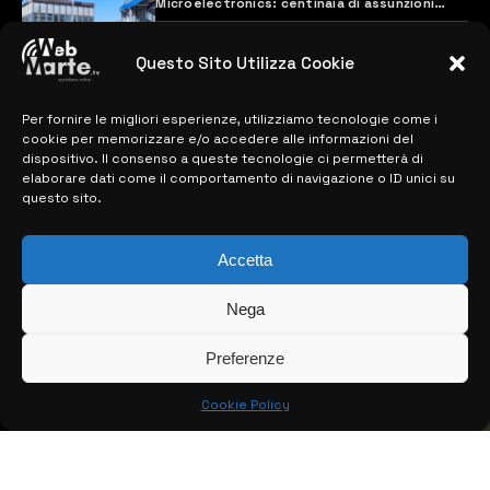
Microelectronics: centinaia di assunzioni
previste
28 MARZO 2024
Questo Sito Utilizza Cookie
Per fornire le migliori esperienze, utilizziamo tecnologie come i
MAPPA DEL SITO
cookie per memorizzare e/o accedere alle informazioni del
dispositivo. Il consenso a queste tecnologie ci permetterà di
> NOTIZIE
elaborare dati come il comportamento di navigazione o ID unici su
questo sito.
> EDIZIONI LOCALI
Accetta
> CONTATTI
> INFO
Nega
Preferenze
Cookie Policy