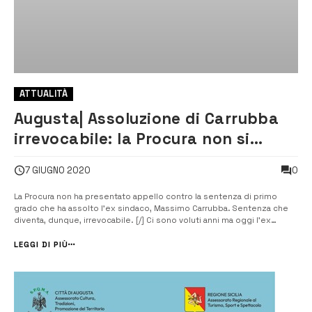
ATTUALITÀ
Augusta| Assoluzione di Carrubba
irrevocabile: la Procura non si
appella
0
7 GIUGNO 2020
La Procura non ha presentato appello contro la sentenza di primo
grado che ha assolto l’ex sindaco, Massimo Carrubba. Sentenza che
diventa, dunque, irrevocabile. [/] Ci sono voluti anni ma oggi l’ex
sindaco, Massimo Carrubba può dirsi definitivamente assolto dalle
accuse che dall’autunno del 2012 fino al 10 settembre dell’anno
LEGGI DI PIÙ
scorso, qu...