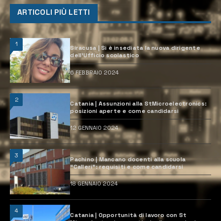
ARTICOLI PIÙ LETTI
1
Siracusa | Si è insediata la nuova dirigente
dell’Ufficio scolastico
6 FEBBRAIO 2024
2
Catania | Assunzioni alla StMicroelectronics:
posizioni aperte e come candidarsi
12 GENNAIO 2024
3
Pachino | Mancano docenti alla scuola
“Calleri”: requisiti e come candidarsi
18 GENNAIO 2024
4
Catania | Opportunità di lavoro con St