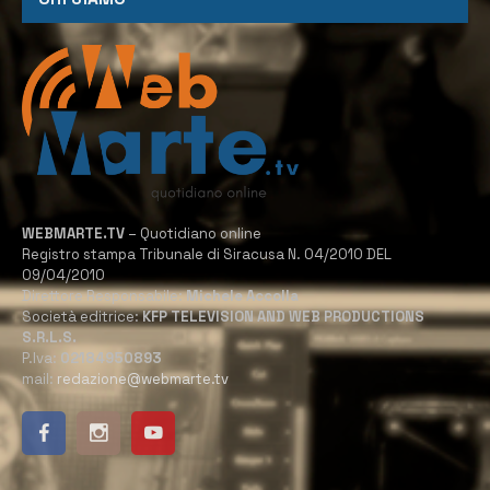
WEBMARTE.TV
– Quotidiano online
Registro stampa Tribunale di Siracusa N. 04/2010 DEL
09/04/2010
Direttore Responsabile:
Michele Accolla
Società editrice:
KFP TELEVISION AND WEB PRODUCTIONS
S.R.L.S.
P.Iva:
02184950893
mail:
redazione@webmarte.tv