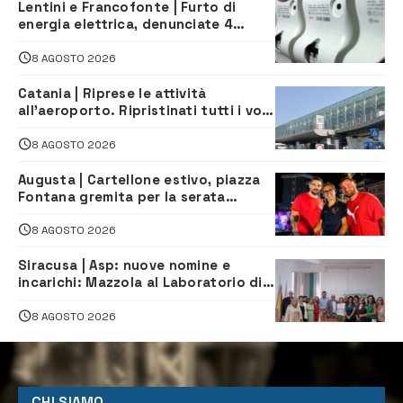
Lentini e Francofonte | Furto di
energia elettrica, denunciate 4
persone
8 AGOSTO 2026
Catania | Riprese le attività
all’aeroporto. Ripristinati tutti i voli
in arrivo e in partenza
8 AGOSTO 2026
Augusta | Cartellone estivo, piazza
Fontana gremita per la serata
caraibica con Andrea Mojito
8 AGOSTO 2026
Siracusa | Asp: nuove nomine e
incarichi: Mazzola al Laboratorio di
Sanità pubblica, Matteliano al
Servizio Legale
8 AGOSTO 2026
CHI SIAMO