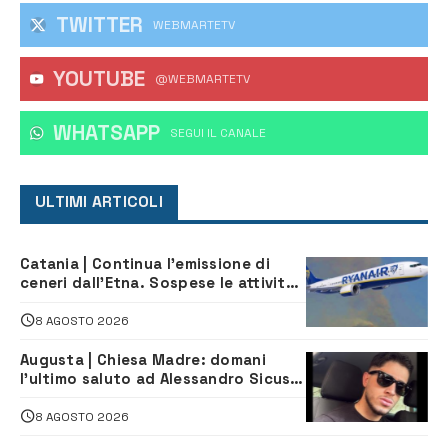
TWITTER
WEBMARTETV
YOUTUBE
@WEBMARTETV
WHATSAPP
‎SEGUI IL CANALE
ULTIMI ARTICOLI
Catania | Continua l’emissione di
ceneri dall’Etna. Sospese le attività
all’aeroporto di Fontanarossa
8 AGOSTO 2026
Augusta | Chiesa Madre: domani
l’ultimo saluto ad Alessandro Sicuso,
morto in un incidente stradale
8 AGOSTO 2026