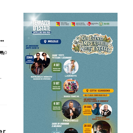
a
0
cue
er