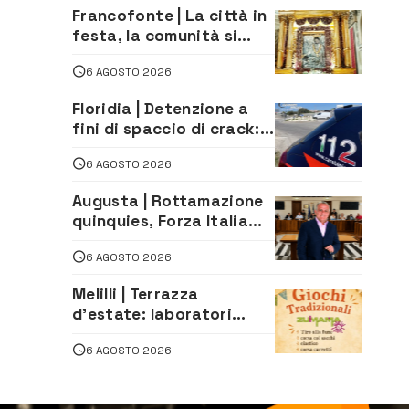
imprenditore della
Francofonte | La città in
climatizzazione
festa, la comunità si
affida alla Madonna
6 AGOSTO 2026
della Neve tra fede e
tradizione
Floridia | Detenzione a
fini di spaccio di crack:
arrestato 22enne
6 AGOSTO 2026
Augusta | Rottamazione
quinquies, Forza Italia
rivendica il risultato:
6 AGOSTO 2026
«La proposta è nostra»
Melilli | Terrazza
d’estate: laboratori
creativi di fashion
6 AGOSTO 2026
styling e giochi
tradizionali di Zuimama,
ecco come iscriversi