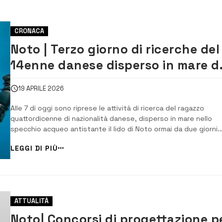
CRONACA
Noto | Terzo giorno di ricerche del
14enne danese disperso in mare d
venerdì
19 APRILE 2026
Alle 7 di oggi sono riprese le attività di ricerca del ragazzo
quattordicenne di nazionalità danese, disperso in mare nello
specchio acqueo antistante il lido di Noto ormai da due giorni.
Anche oggi il dispositivo messo in campo dall’ 11° Maritime res
LEGGI DI PIÙ
sub center – MRSC- della Guardia costiera di Catania, quale
coordinatore delle ricer...
ATTUALITÀ
Noto| Concorsi di progettazione p