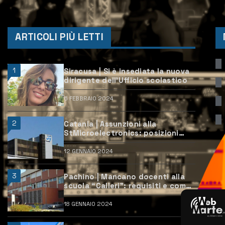
ARTICOLI PIÙ LETTI
1
Siracusa | Si è insediata la nuova
dirigente dell’Ufficio scolastico
6 FEBBRAIO 2024
2
Catania | Assunzioni alla
StMicroelectronics: posizioni
aperte e come candidarsi
12 GENNAIO 2024
3
Pachino | Mancano docenti alla
scuola “Calleri”: requisiti e come
candidarsi
18 GENNAIO 2024