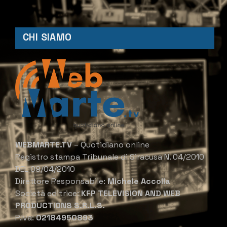
CHI SIAMO
WEBMARTE.TV
– Quotidiano online
Registro stampa Tribunale di Siracusa N. 04/2010
DEL 09/04/2010
Direttore Responsabile:
Michele Accolla
Società editrice:
KFP TELEVISION AND WEB
PRODUCTIONS S.R.L.S.
P.Iva:
02184950893