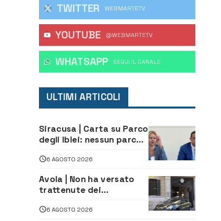
TWITTER
WEBMARTETV
YOUTUBE
@WEBMARTETV
WHATSAPP
‎SEGUI IL CANALE
ULTIMI ARTICOLI
Siracusa | Carta su Parco
degli Iblei: nessun parco
può nascere contro le
6 AGOSTO 2026
comunità e il territorio
Avola | Non ha versato
trattenute dei
lavoratori: sequestrati
6 AGOSTO 2026
oltre 700 mila euro a