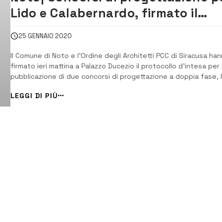
Lido e Calabernardo, firmato il
protocollo d’intesa
25 GENNAIO 2020
Il Comune di Noto e l’Ordine degli Architetti PCC di Siracusa ha
firmato ieri mattina a Palazzo Ducezio il protocollo d’intesa per 
pubblicazione di due concorsi di progettazione a doppia fase, 
prima snella a cui potranno accedere tutti i professionisti
LEGGI DI PIÙ
interessati e la seconda più approfondita a cui accederanno s
un numero minimo d...