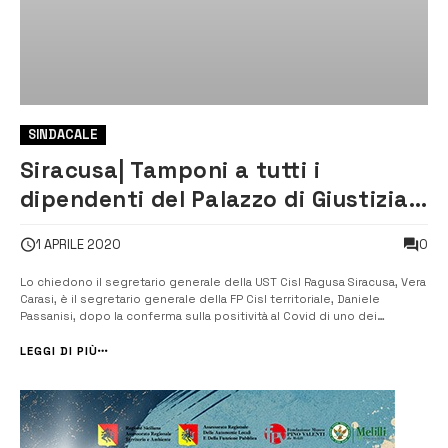
SINDACALE
Siracusa| Tamponi a tutti i
dipendenti del Palazzo di Giustizia
e chiusura dei locali fino alla
0
1 APRILE 2020
completa e totale sanificazione
Lo chiedono il segretario generale della UST Cisl Ragusa Siracusa, Vera
Carasi, è il segretario generale della FP Cisl territoriale, Daniele
Passanisi, dopo la conferma sulla positività al Covid di uno dei
magistrati in servizio alla Procura della Repubblica di viale Santa
Panagia. [/] “Tempestiva la decisione del presidente del tribunale di
LEGGI DI PIÙ
c...