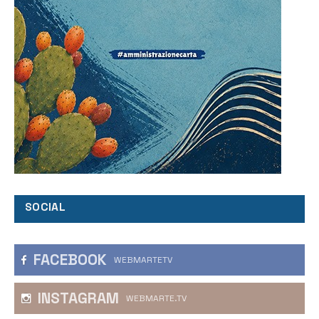
SOCIAL
FACEBOOK
WEBMARTETV
INSTAGRAM
WEBMARTE.TV