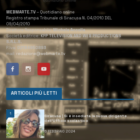
WEBMARTE.TV
– Quotidiano online
Registro stampa Tribunale di Siracusa N. 04/2010 DEL
09/04/2010
Direttore Responsabile:
Michele Accolla
Società editrice:
KFP TELEVISION AND WEB PRODUCTIONS
S.R.L.S.
P.Iva:
02184950893
mail:
redazione@webmarte.tv
ARTICOLI PIÙ LETTI
1
Siracusa | Si è insediata la nuova dirigente
dell’Ufficio scolastico
6 FEBBRAIO 2024