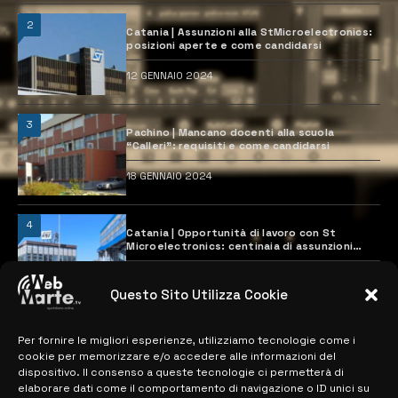
2
Catania | Assunzioni alla StMicroelectronics:
posizioni aperte e come candidarsi
12 GENNAIO 2024
3
Pachino | Mancano docenti alla scuola
“Calleri”: requisiti e come candidarsi
18 GENNAIO 2024
4
Catania | Opportunità di lavoro con St
Microelectronics: centinaia di assunzioni
previste
28 MARZO 2024
Questo Sito Utilizza Cookie
Per fornire le migliori esperienze, utilizziamo tecnologie come i
MAPPA DEL SITO
cookie per memorizzare e/o accedere alle informazioni del
dispositivo. Il consenso a queste tecnologie ci permetterà di
> NOTIZIE
elaborare dati come il comportamento di navigazione o ID unici su