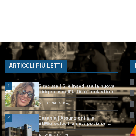
ARTICOLI PIÙ LETTI
1
Siracusa | Si è insediata la nuova
dirigente dell’Ufficio scolastico
6 FEBBRAIO 2024
2
Catania | Assunzioni alla
StMicroelectronics: posizioni
aperte e come candidarsi
12 GENNAIO 2024