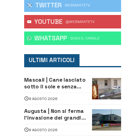
TWITTER
WEBMARTETV
YOUTUBE
@WEBMARTETV
WHATSAPP
‎SEGUI IL CANALE
ULTIMI ARTICOLI
Mascali | Cane lasciato
sotto il sole e senza
acqua: Carabinieri
9 AGOSTO 2026
denunciano proprietario
Augusta | Non si ferma
l’invasione dei grandi
marchi
9 AGOSTO 2026