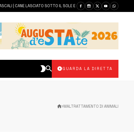
I | CANE LASCIATO SOTTO IL SOLE E SENZA ACQUA: CARABINIERI DENUNC
GUARDA LA DIRETTA
MALTRATTAMENTO DI ANIMALI