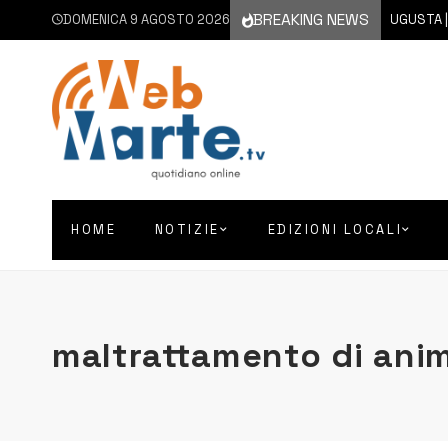
BREAKING NEWS
DOMENICA 9 AGOSTO 2026
9 AGOSTO 2026
AUGUSTA | NON 
HOME
NOTIZIE
EDIZIONI LOCALI
maltrattamento di anim