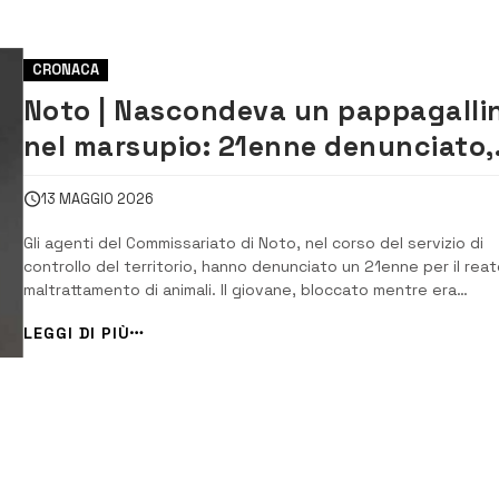
CRONACA
Noto | Nascondeva un pappagalli
nel marsupio: 21enne denunciato,
salvato il volatile
13 MAGGIO 2026
Gli agenti del Commissariato di Noto, nel corso del servizio di
controllo del territorio, hanno denunciato un 21enne per il reat
maltrattamento di animali. Il giovane, bloccato mentre era
impegnato nella vendita abusiva di palloncini e altri oggetti, è
LEGGI DI PIÙ
stato trovato in possesso di un pappagallino nascosto dentr
marsupio e legato con un...