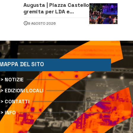
Augusta | Piazza Castello
gremita per LDA e
Aka7even: musica, colori
9 AGOSTO 2026
ed emozioni per
“Augusta d’Estate”
MAPPA DEL SITO
> NOTIZIE
> EDIZIONI LOCALI
> CONTATTI
> INFO