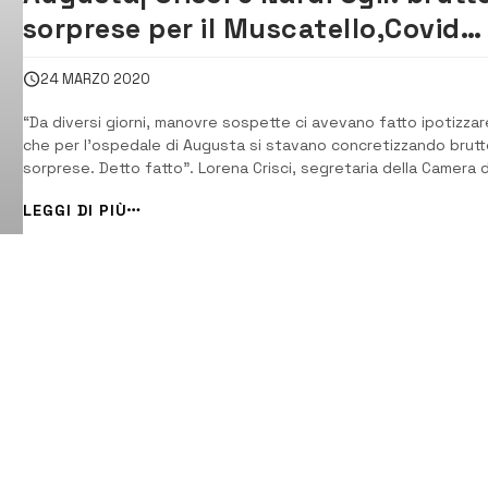
sorprese per il Muscatello,Covid
center-lazzaretto
24 MARZO 2020
“Da diversi giorni, manovre sospette ci avevano fatto ipotizzar
che per l’ospedale di Augusta si stavano concretizzando brutt
sorprese. Detto fatto”. Lorena Crisci, segretaria della Camera 
lavoro Cgil e Franco Nardi, segretario generale provinciale della
LEGGI DI PIÙ
-Cgil dicono: “il Muscatello non può e non deve essere trasform