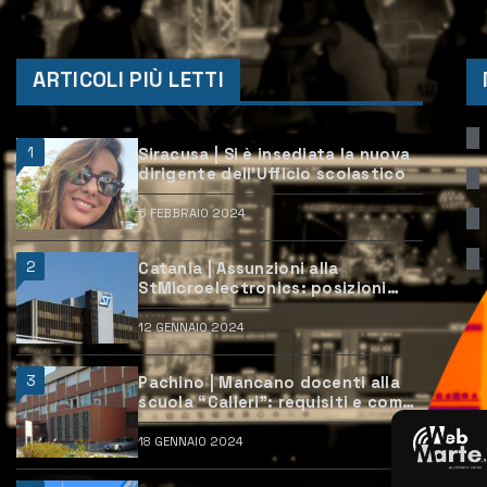
ARTICOLI PIÙ LETTI
1
Siracusa | Si è insediata la nuova
dirigente dell’Ufficio scolastico
6 FEBBRAIO 2024
2
Catania | Assunzioni alla
StMicroelectronics: posizioni
aperte e come candidarsi
12 GENNAIO 2024
3
Pachino | Mancano docenti alla
scuola “Calleri”: requisiti e come
candidarsi
18 GENNAIO 2024