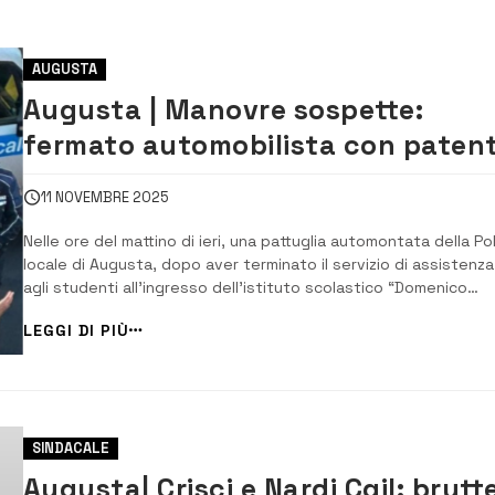
AUGUSTA
Augusta | Manovre sospette:
fermato automobilista con paten
revocata
11 NOVEMBRE 2025
Nelle ore del mattino di ieri, una pattuglia automontata della Pol
locale di Augusta, dopo aver terminato il servizio di assistenza
agli studenti all’ingresso dell’istituto scolastico “Domenico
Costa”, ha notato un’auto che effettuava manovre di guida
LEGGI DI PIÙ
anomale. Il veicolo, una Volkswagen Golf grigia, si trovava nei
pressi dell’istituto “Rui...
SINDACALE
Augusta| Crisci e Nardi Cgil: brutt