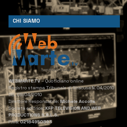
CHI SIAMO
WEBMARTE.TV
– Quotidiano online
Registro stampa Tribunale di Siracusa N. 04/2010
DEL 09/04/2010
Direttore Responsabile:
Michele Accolla
Società editrice:
KFP TELEVISION AND WEB
PRODUCTIONS S.R.L.S.
P.Iva:
02184950893