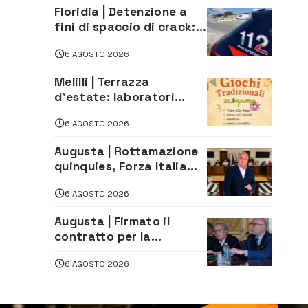
D’Astorga già sold out
Floridia | Detenzione a
fini di spaccio di crack:
arrestato 22enne
6 AGOSTO 2026
Melilli | Terrazza
d’estate: laboratori
creativi di fashion
6 AGOSTO 2026
styling e giochi
tradizionali di Zuimama,
Augusta | Rottamazione
ecco come iscriversi
quinquies, Forza Italia
rivendica il risultato:
6 AGOSTO 2026
«La proposta è nostra»
Augusta | Firmato il
contratto per la
realizzazione del
6 AGOSTO 2026
depuratore delle acque
reflue