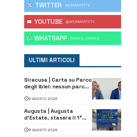
TWITTER
WEBMARTETV
YOUTUBE
@WEBMARTETV
WHATSAPP
‎SEGUI IL CANALE
ULTIMI ARTICOLI
Siracusa | Carta su Parco
degli Iblei: nessun parco
può nascere contro le
6 AGOSTO 2026
comunità e il territorio
Augusta | Augusta
d’Estate, stasera il 1°
Torneo di Burraco sotto
6 AGOSTO 2026
le Stelle: piazza