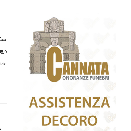
te
0
izia
e