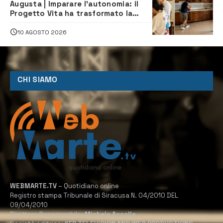
Augusta | Imparare l’autonomia: il
Progetto Vita ha trasformato la
quotidianità in una palestra di
indipendenza
10 AGOSTO 2026
CHI SIAMO
WEBMARTE.TV
– Quotidiano online
Registro stampa Tribunale di Siracusa N. 04/2010 DEL
09/04/2010
Direttore Responsabile:
Michele Accolla