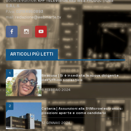
Società editrice:
KFP TELEVISION AND WEB PRODUCTIONS
S.R.L.S.
P.Iva:
02184950893
mail:
redazione@webmarte.tv
ARTICOLI PIÙ LETTI
1
Siracusa | Si è insediata la nuova dirigente
dell’Ufficio scolastico
6 FEBBRAIO 2024
2
Catania | Assunzioni alla StMicroelectronics:
posizioni aperte e come candidarsi
12 GENNAIO 2024