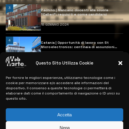
3
Pachino | Mancano docenti alla scuola
“Calleri”: requisiti e come candidarsi
18 GENNAIO 2024
4
Catania | Opportunità di lavoro con St
Microelectronics: centinaia di assunzioni
previste
28 MARZO 2024
Questo Sito Utilizza Cookie
Per fornire le migliori esperienze, utilizziamo tecnologie come i
MAPPA DEL SITO
cookie per memorizzare e/o accedere alle informazioni del
dispositivo. Il consenso a queste tecnologie ci permetterà di
> NOTIZIE
elaborare dati come il comportamento di navigazione o ID unici su
questo sito.
> EDIZIONI LOCALI
> CONTATTI
Accetta
> INFO
Nega