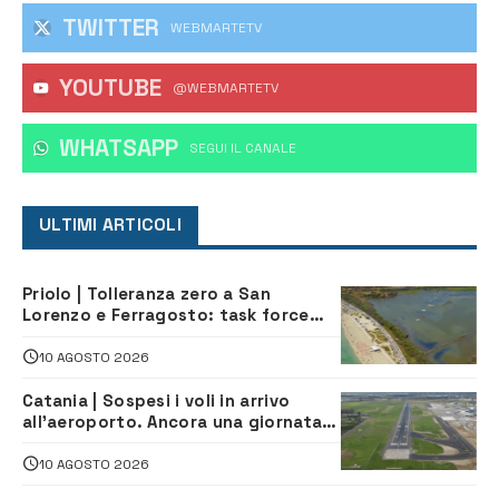
TWITTER
WEBMARTETV
YOUTUBE
@WEBMARTETV
WHATSAPP
‎SEGUI IL CANALE
ULTIMI ARTICOLI
Priolo | Tolleranza zero a San
Lorenzo e Ferragosto: task force
contro degrado e caos sul litorale,
navette gratuite
10 AGOSTO 2026
Catania | Sospesi i voli in arrivo
all’aeroporto. Ancora una giornata
di disagi per i viaggiatori
10 AGOSTO 2026