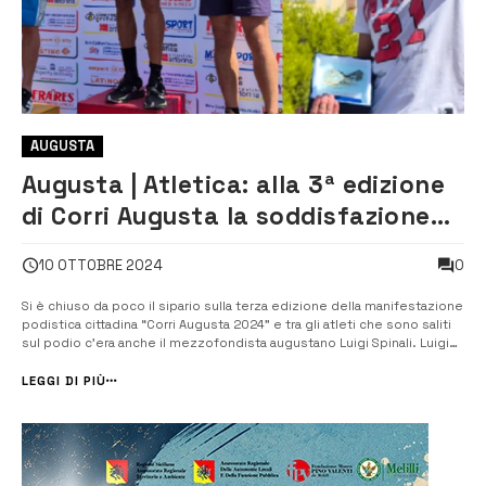
AUGUSTA
Augusta | Atletica: alla 3ª edizione
di Corri Augusta la soddisfazione
dell’atleta augustano Luigi Spinali
0
10 OTTOBRE 2024
Si è chiuso da poco il sipario sulla terza edizione della manifestazione
podistica cittadina “Corri Augusta 2024” e tra gli atleti che sono saliti
sul podio c’era anche il mezzofondista augustano Luigi Spinali. Luigi
Spinali, che ha gareggiato al pari di atleti più blasonati e medagliati in
campo nazionale, ha conquistato l’ottavo posto assolu...
LEGGI DI PIÙ