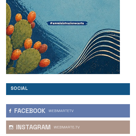
SOCIAL
FACEBOOK
WEBMARTETV
INSTAGRAM
WEBMARTE.TV