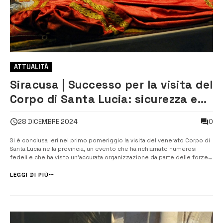
ATTUALITÀ
Siracusa | Successo per la visita del
Corpo di Santa Lucia: sicurezza e
partecipazione garantite [VIDEO]
0
28 DICEMBRE 2024
Si è conclusa ieri nel primo pomeriggio la visita del venerato Corpo di
Santa Lucia nella provincia, un evento che ha richiamato numerosi
fedeli e che ha visto un’accurata organizzazione da parte delle forze
dell’ordine. La tappa conclusiva della martire siracusana è stata
preceduta dall’arrivo delle sue spoglie, il 14 dicembre scorso, a...
LEGGI DI PIÙ