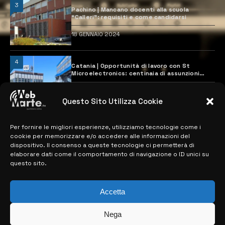
3
Pachino | Mancano docenti alla scuola
“Calleri”: requisiti e come candidarsi
18 GENNAIO 2024
4
Catania | Opportunità di lavoro con St
Microelectronics: centinaia di assunzioni
previste
28 MARZO 2024
Questo Sito Utilizza Cookie
Per fornire le migliori esperienze, utilizziamo tecnologie come i
MAPPA DEL SITO
cookie per memorizzare e/o accedere alle informazioni del
dispositivo. Il consenso a queste tecnologie ci permetterà di
> NOTIZIE
elaborare dati come il comportamento di navigazione o ID unici su
questo sito.
> EDIZIONI LOCALI
> CONTATTI
Accetta
> INFO
Nega