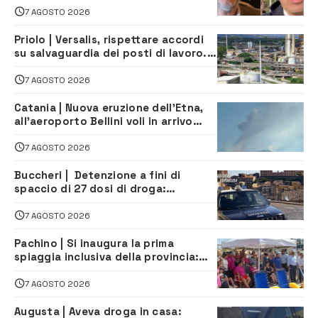
depuratore
7 AGOSTO 2026
Priolo | Versalis, rispettare accordi
su salvaguardia dei posti di lavoro. Il
sindaco scrive alla società
7 AGOSTO 2026
Catania | Nuova eruzione dell’Etna,
all’aeroporto Bellini voli in arrivo
dirottati
7 AGOSTO 2026
Buccheri | Detenzione a fini di
spaccio di 27 dosi di droga:
denunciati tre 20enni
7 AGOSTO 2026
Pachino | Si inaugura la prima
spiaggia inclusiva della provincia:
assistenza e prevenzione aperte a
tutti
7 AGOSTO 2026
Augusta | Aveva droga in casa: