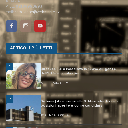
S.R.L.S.
P.Iva:
02184950893
mail:
redazione@webmarte.tv
ARTICOLI PIÙ LETTI
1
Siracusa | Si è insediata la nuova dirigente
dell’Ufficio scolastico
6 FEBBRAIO 2024
2
Catania | Assunzioni alla StMicroelectronics:
posizioni aperte e come candidarsi
12 GENNAIO 2024