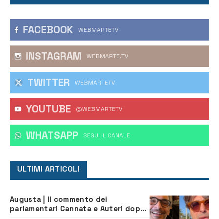
FACEBOOK
WEBMARTETV
INSTAGRAM
WEBMARTE.TV
TWITTER
WEBMARTETV
YOUTUBE
@WEBMARTETV
WHATSAPP
‎SEGUI IL CANALE
ULTIMI ARTICOLI
Augusta | Il commento dei
parlamentari Cannata e Auteri dopo
la firma del contatto per il