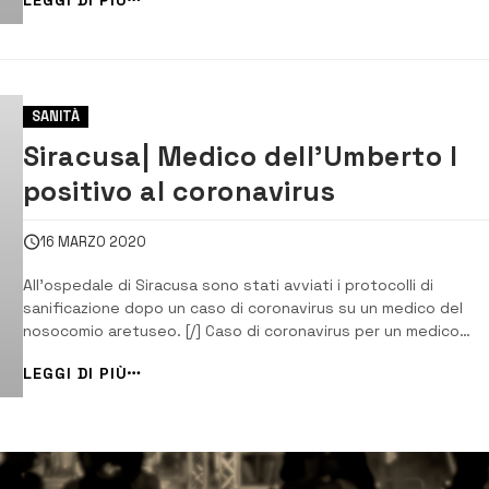
[/] Che nella giornata del 24 agosto u.s. aveva rinvenuto delle
scritte da...
SANITÀ
Siracusa| Medico dell’Umberto I
positivo al coronavirus
16 MARZO 2020
All’ospedale di Siracusa sono stati avviati i protocolli di
sanificazione dopo un caso di coronavirus su un medico del
nosocomio aretuseo. [/] Caso di coronavirus per un medico
dell’ospedale Umberto primo di Siracusa. Sono state attivate
LEGGI DI PIÙ
immediatamente tutte le misure di sanificazione degli ambienti
di contenimento previste, fa sapere l&#821...