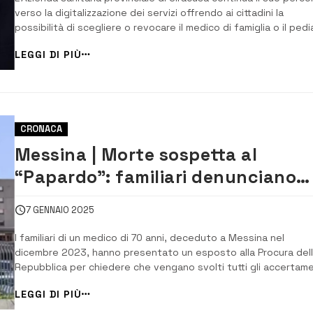
verso la digitalizzazione dei servizi offrendo ai cittadini la
possibilità di scegliere o revocare il medico di famiglia o il pedi
direttamente online, senza la necessità di recarsi agli sportelli. 
LEGGI DI PIÙ
nuovo servizio, già attivo sul portale istituzionale dell’Asp,
consente...
CRONACA
Messina | Morte sospetta al
“Papardo”: familiari denunciano
scomparsa medico dopo interven
7 GENNAIO 2025
I familiari di un medico di 70 anni, deceduto a Messina nel
dicembre 2023, hanno presentato un esposto alla Procura del
Repubblica per chiedere che vengano svolti tutti gli accertame
necessari a chiarire le cause del suo decesso. L’uomo,
LEGGI DI PIÙ
sottoposto a un intervento di sostituzione della valvola mitral
presso l’ospedale “Papa...