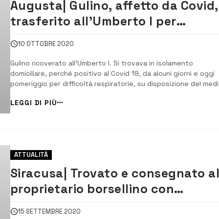
Augusta| Gulino, affetto da Covid,
trasferito all’Umberto I per
problemi respiratori
10 OTTOBRE 2020
Gulino ricoverato all’Umberto I. Si trovava in isolamento
domiciliare, perché positivo al Covid 19, da alcuni giorni e oggi
pomeriggio per difficoltà respiratorie, su disposizione del medi
è stato trasferito nell’ospedale di Siracusa. [/] Il candidato
LEGGI DI PIÙ
sindaco Pippo Gulino è stato ricoverato, questo pomeriggio, al
Covid Center de...
ATTUALITÀ
Siracusa| Trovato e consegnato a
proprietario borsellino con
contanti e documenti
15 SETTEMBRE 2020