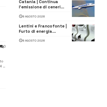
Catania | Continua
Legale
l’emissione di ceneri
dall’Etna. Sospese le
8 AGOSTO 2026
attività all’aeroporto di
Fontanarossa
Lentini e Francofonte |
Furto di energia
elettrica, denunciate 4
8 AGOSTO 2026
persone
0
nto
4 al
o
 ...