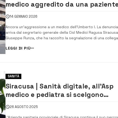
medico aggredito da una pazient
anche con un ombrello
14 GENNAIO 2026
Ancora un’aggressione a un medico dell’Umberto I. La denuncia
arriva dal segretario generale della Cisl Medici Ragusa Siracusa
Giuseppe Runza, che ha raccolto la segnalazione di una collega
Tutto è avvenuto all’interno di uno dei reparti dell’ospedale di 
LEGGI DI PIÙ
Testaferrata. La dottoressa, chiamata per una consulenza in u
altro reparto, si è a...
SANITÀ
Siracusa | Sanità digitale, all’Asp
medico e pediatra si scelgono
online
26 AGOSTO 2025
L’Azienda sanitaria provinciale di Siracusa continua il suo perco