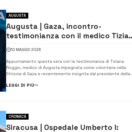
AUGUSTA
Augusta | Gaza, incontro-
testimonianza con il medico Tizia
Roggio questa sera
10 MAGGIO 2026
Appuntamento questa sera con la testimonianza di Tiziana
Roggio, medico di Augusta impegnata come volontaria nella
Striscia di Gaza e recentemente insignita dal presidente della
Repubblica Sergio Mattarella del titolo di Cavaliere dell’Ordine 
LEGGI DI PIÙ
Merito della Repubblica Italiana. L’incontro si terrà alle 19.30, n
chiesa di San Giuseppe Inno...
CRONACA
Siracusa | Ospedale Umberto I: