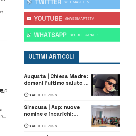
TWITTER
WEBMARTETV
atra
YOUTUBE
Il
@WEBMARTETV
WHATSAPP
‎SEGUI IL CANALE
ULTIMI ARTICOLI
Augusta | Chiesa Madre:
domani l’ultimo saluto ad
to
Alessandro Sicuso,
0
8 AGOSTO 2026
morto in un incidente
stradale
Siracusa | Asp: nuove
la
nomine e incarichi:
nti
Mazzola al Laboratorio
8 AGOSTO 2026
di Sanità pubblica,
ica
Matteliano al Servizio