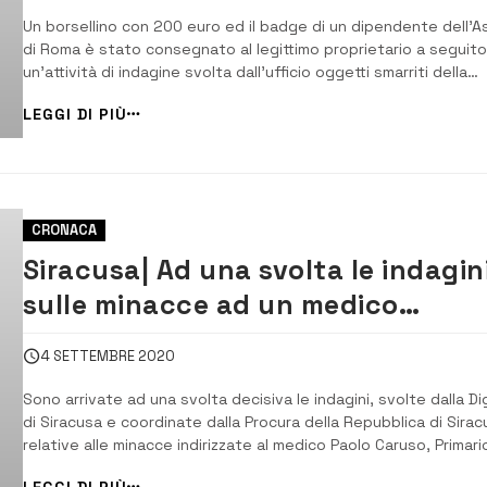
Un borsellino con 200 euro ed il badge di un dipendente dell’A
di Roma è stato consegnato al legittimo proprietario a seguito
un’attività di indagine svolta dall’ufficio oggetti smarriti della
Polizia municipale. [/] Il portafogli, ritrovato dalla polizia Municip
LEGGI DI PIÙ
di Siracusa, apparteneva ad un medico romano. Il professionist
trovav...
CRONACA
Siracusa| Ad una svolta le indagin
sulle minacce ad un medico
dell’Umberto I
4 SETTEMBRE 2020
Sono arrivate ad una svolta decisiva le indagini, svolte dalla D
di Siracusa e coordinate dalla Procura della Repubblica di Sirac
relative alle minacce indirizzate al medico Paolo Caruso, Primari
del Reparto di oftalmologia dell’ospedale Umberto I° di Siracus
LEGGI DI PIÙ