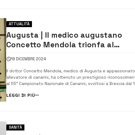
ATTUALITÀ
Augusta | Il medico augustano
Concetto Mendola trionfa al
Campionato Nazionale di
19 DICEMBRE 2024
Ornitologia
Il dottor Concetto Mendola, medico di Augusta e appassionato
allevatore di canarini, ha ottenuto un prestigioso riconoscime
al 55° Campionato Nazionale di Canarini, svoltosi a Brescia dal 1
22 dicembre. A garantirgli il titolo di “Campione Italiano” è stat
LEGGI DI PIÙ
uno dei suoi canarini appartenenti alla razza Salentino, originaria
SANITÀ