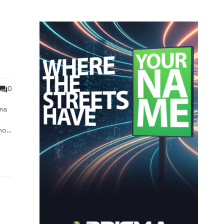
0
ma
no,
ita