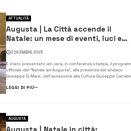
ATTUALITÀ
Augusta | La Città accende il
Natale: un mese di eventi, luci e
grandi ospiti. Capodanno con
3 DICEMBRE 2025
Francesco Renga
È stato presentato ieri sera, in conferenza stampa, il program
ufficiale del “Natale ad Augusta”, alla presenza del sindaco
Giuseppe Di Mare, dell’assessore alla Cultura Giuseppe Carrabi
dell’assessore Rosa Greco e del presidente del Consiglio
LEGGI DI PIÙ
comunale Marco Stella. La conferenza sarà trasmessa in differ
streaming sui canali di Webmart...
AUGUSTA
Augusta | Natale in città: