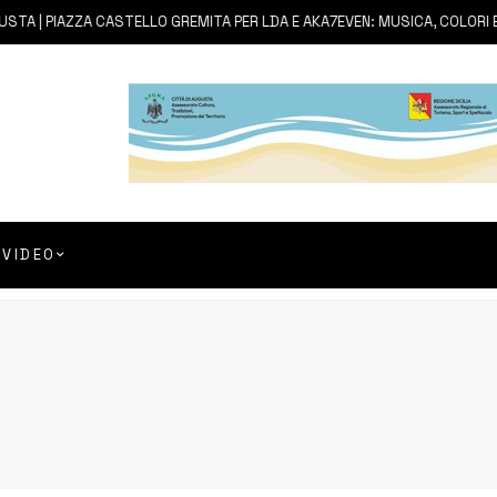
 | PIAZZA CASTELLO GREMITA PER LDA E AKA7EVEN: MUSICA, COLORI ED 
VIDEO