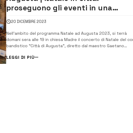
proseguono gli eventi in una
magica atmosfera
20 DICEMBRE 2023
Nell’ambito del programma Natale ad Augusta 2023, si terrà
domani sera alle 19 in chiesa Madre il concerto di Natale del c
bandistico “Città di Augusta”, diretto dal maestro Gaetano
Galofaro e a seguire in piazza Duomo “Concerto di Natale
LEGGI DI PIÙ
2023”iniziativa promossa da “Music is life”. Continua dunque lo
svolgimento del ricco cale...