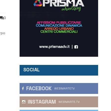
0
orpo
SOCIAL
FACEBOOK
WEBMARTETV
INSTAGRAM
WEBMARTE.TV