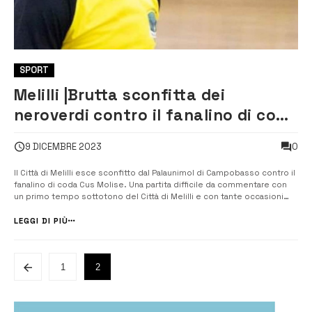
SPORT
Melilli |Brutta sconfitta dei
neroverdi contro il fanalino di coda
Cus Molise
0
9 DICEMBRE 2023
Il Città di Melilli esce sconfitto dal Palaunimol di Campobasso contro il
fanalino di coda Cus Molise. Una partita difficile da commentare con
un primo tempo sottotono del Città di Melilli e con tante occasioni
sbagliate, e un Molise più tonico e cinico che colpisce in
contropiede. Dopo il vantaggio dei padroni di casa, il […]
LEGGI DI PIÙ
1
2