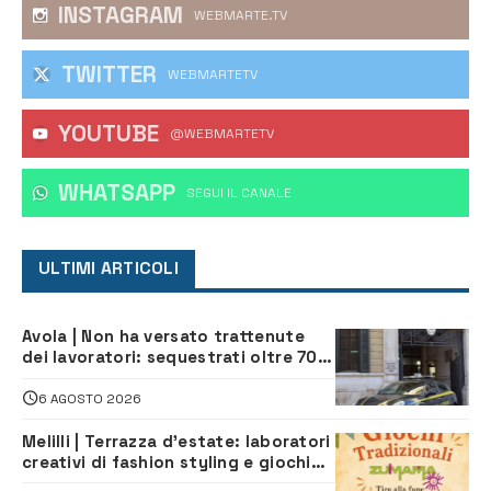
INSTAGRAM
WEBMARTE.TV
TWITTER
WEBMARTETV
YOUTUBE
@WEBMARTETV
WHATSAPP
‎SEGUI IL CANALE
ULTIMI ARTICOLI
Avola | Non ha versato trattenute
dei lavoratori: sequestrati oltre 700
mila euro a imprenditore della
climatizzazione
6 AGOSTO 2026
Melilli | Terrazza d’estate: laboratori
creativi di fashion styling e giochi
tradizionali di Zuimama, ecco come