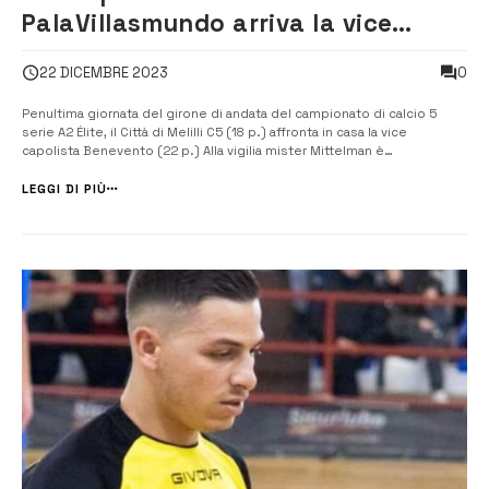
PalaVillasmundo arriva la vice
capolista Benevento
0
22 DICEMBRE 2023
Penultima giornata del girone di andata del campionato di calcio 5
serie A2 Élite, il Città di Melilli C5 (18 p.) affronta in casa la vice
capolista Benevento (22 p.) Alla vigilia mister Mittelman è
consapevole di affrontare una delle squadre più in forma del
campionato. “La gara di domani è una partita molto importante, […]
LEGGI DI PIÙ