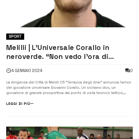
SPORT
Melilli | L’Universale Corallo in
neroverde. “Non vedo l’ora di
cominciare”
0
4 GENNAIO 2024
La dirigenza del Città di Melilli C5 “Terrazza degli iblei” annuncia l’arrivo
del giocatore universale Giovanni Corallo. Un siciliano doc, un
giocatore di grande prospettiva dal punto di vista tecnico tattico,
classe 1998, nato e cresciuto della sua città, Ispica, dove tra Serie C1,
B e A2 ha messo a segno la bellezza di 86 [&helli...
LEGGI DI PIÙ