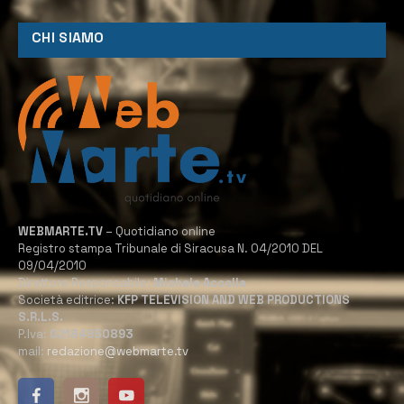
CHI SIAMO
WEBMARTE.TV
– Quotidiano online
Registro stampa Tribunale di Siracusa N. 04/2010 DEL
09/04/2010
Direttore Responsabile:
Michele Accolla
Società editrice:
KFP TELEVISION AND WEB PRODUCTIONS
S.R.L.S.
P.Iva:
02184950893
mail:
redazione@webmarte.tv