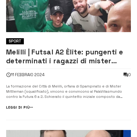
SPORT
Melilli | Futsal A2 Èlite: pungenti e
determinati i ragazzi di mister
Mittelman (squalificato)
0
11 FEBBRAIO 2024
La formazione del Città di Melilli, orfana di Spampinato e di Mister
Mittleman (squalificato), vincono e convincono al PalaVillasmundo
contro la Futura 6 a 2. Schierato il quintetto iniziale composto da
Dovara tra i pali, Failla, Ique, Vega e Corallo. La Futura risponde con
Parisi tra i pali, Scopelliti, Honorio, Falcone e Minnella. Al 12’ [&h...
LEGGI DI PIÙ