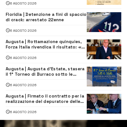
iscriversi
6 AGOSTO 2026
Floridia | Detenzione a fini di spaccio
di crack: arrestato 22enne
6 AGOSTO 2026
Augusta | Rottamazione quinquies,
Forza Italia rivendica il risultato: «La
proposta è nostra»
6 AGOSTO 2026
Augusta | Augusta d’Estate, stasera
il 1° Torneo di Burraco sotto le
Stelle: piazza D’Astorga già sold out
6 AGOSTO 2026
Augusta | Firmato il contratto per la
realizzazione del depuratore delle
acque reflue
6 AGOSTO 2026