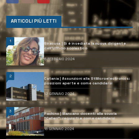
ARTICOLI PIÙ LETTI
1
Siracusa | Si è insediata la nuova dirigente
dell’Ufficio scolastico
6 FEBBRAIO 2024
2
Catania | Assunzioni alla StMicroelectronics:
posizioni aperte e come candidarsi
12 GENNAIO 2024
3
Pachino | Mancano docenti alla scuola
“Calleri”: requisiti e come candidarsi
18 GENNAIO 2024