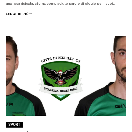
una rosa risicata, sforna compiaciuto parole di elogio per i suoi
ragazzi. “Quella di sabato scorso è stata una partita per noi importante
e fondamentale, – ha commentato mister Mittelman &#8...
LEGGI DI PIÙ
SPORT