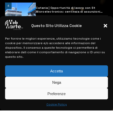
4
Catania | Opportunità di lavoro con St
Microelectronics: centinaia di assunzioni
previste
28 MARZO 2024
Questo Sito Utilizza Cookie
Per fornire le migliori esperienze, utilizziamo tecnologie come i
MAPPA DEL SITO
cookie per memorizzare e/o accedere alle informazioni del
dispositivo. Il consenso a queste tecnologie ci permetterà di
> NOTIZIE
elaborare dati come il comportamento di navigazione o ID unici su
questo sito.
> EDIZIONI LOCALI
> CONTATTI
Accetta
> INFO
Nega
Preferenze
Cookie Policy