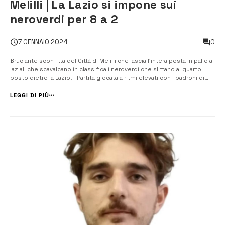
Melilli | La Lazio si impone sui
neroverdi per 8 a 2
0
7 GENNAIO 2024
Bruciante sconfitta del Città di Melilli che lascia l’intera posta in palio ai
laziali che scavalcano in classifica i neroverdi che slittano al quarto
posto dietro la Lazio. Partita giocata a ritmi elevati con i padroni di
casa quasi sempre in pressing e Melilli molto pericolosa nelle
ripartenze in sole due occasioni finalizzate (altre ...
LEGGI DI PIÙ