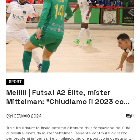
SPORT
Melilli | Futsal A2 Élite, mister
Mittelman: “Chiudiamo il 2023 con
soddisfazione”
0
1 GENNAIO 2024
Tre a tre il risultato finale esterno ottenuto dalla formazione del Città
di Melilli allenata da mister Mittelman, (assente contro il Giovinazzo
per problemi influenzali) e un bilancio più che positivo in questa prima