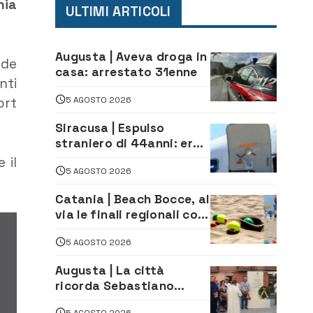
nia
ULTIMI ARTICOLI
Augusta | Aveva droga in
nde
casa: arrestato 31enne
nti
5 AGOSTO 2026
ort
Siracusa | Espulso
straniero di 44anni: era
in carcere per gravi reati
 il
5 AGOSTO 2026
Catania | Beach Bocce, al
via le finali regionali con
vista sui Tricolori
5 AGOSTO 2026
Augusta | La città
ricorda Sebastiano
Campisi: inaugurata la
5 AGOSTO 2026