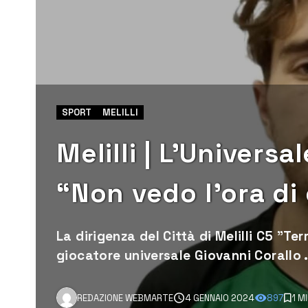
SPORT
MELILLI
Melilli | L’Universa
“Non vedo l’ora di
La dirigenza del Città di Melilli C5 "Ter
giocatore universale Giovanni Corallo 
REDAZIONE WEBMARTE
4 GENNAIO 2024
897
1 M