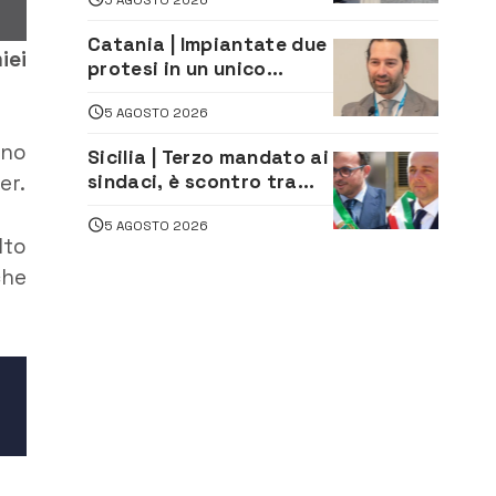
piazza dedicata al
minatore morto nella
Catania | Impiantate due
tragedia di Marcinelle
iei
protesi in un unico
intervento a un uomo di
5 AGOSTO 2026
98 anni. Protagonista il
chirurgo augustano
ono
Sicilia | Terzo mandato ai
Giuseppe Mazziotta
sindaci, è scontro tra
er.
Lega e Mpa Grande
5 AGOSTO 2026
Sicilia, e Schifani cerca
lto
di sfilarsi
che