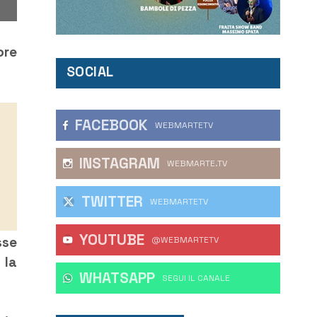
ore
SOCIAL
FACEBOOK
WEBMARTETV
INSTAGRAM
WEBMARTE.TV
TWITTER
WEBMARTETV
YOUTUBE
sse
@WEBMARTETV
 la
WHATSAPP
‎SEGUI IL CANALE