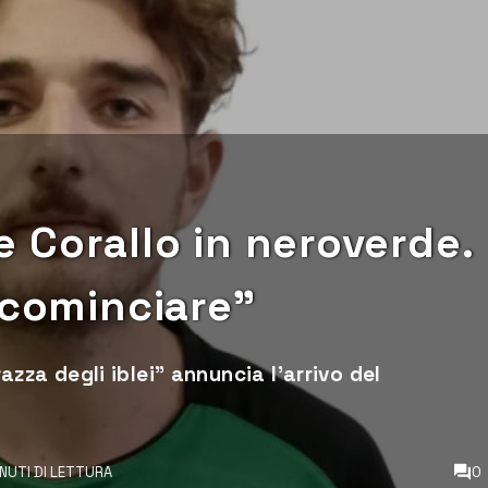
le Corallo in neroverde.
 cominciare”
razza degli iblei" annuncia l’arrivo del
.
INUTI DI LETTURA
0