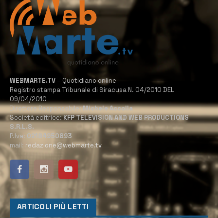
WEBMARTE.TV
– Quotidiano online
Registro stampa Tribunale di Siracusa N. 04/2010 DEL
09/04/2010
Direttore Responsabile:
Michele Accolla
Società editrice:
KFP TELEVISION AND WEB PRODUCTIONS
S.R.L.S.
P.Iva:
02184950893
mail:
redazione@webmarte.tv
ARTICOLI PIÙ LETTI