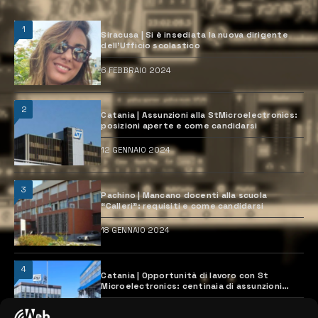
1
Siracusa | Si è insediata la nuova dirigente
dell’Ufficio scolastico
6 FEBBRAIO 2024
2
Catania | Assunzioni alla StMicroelectronics:
posizioni aperte e come candidarsi
12 GENNAIO 2024
3
Pachino | Mancano docenti alla scuola
“Calleri”: requisiti e come candidarsi
18 GENNAIO 2024
4
Catania | Opportunità di lavoro con St
Microelectronics: centinaia di assunzioni
previste
28 MARZO 2024