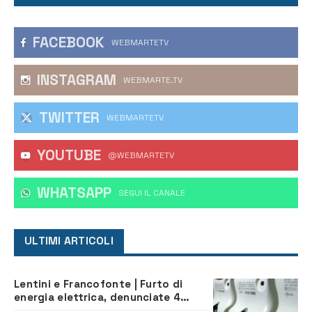
FACEBOOK
WEBMARTETV
INSTAGRAM
WEBMARTE.TV
TWITTER
WEBMARTETV
YOUTUBE
@WEBMARTETV
WHATSAPP
‎SEGUI IL CANALE
ULTIMI ARTICOLI
Lentini e Francofonte | Furto di
energia elettrica, denunciate 4
persone