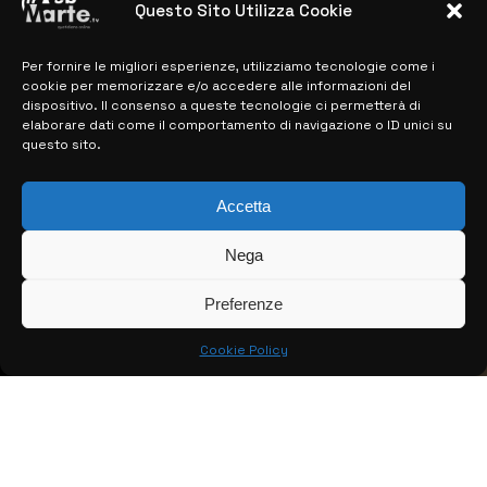
Questo Sito Utilizza Cookie
Per fornire le migliori esperienze, utilizziamo tecnologie come i
MAPPA DEL SITO
cookie per memorizzare e/o accedere alle informazioni del
dispositivo. Il consenso a queste tecnologie ci permetterà di
> NOTIZIE
elaborare dati come il comportamento di navigazione o ID unici su
questo sito.
> EDIZIONI LOCALI
Accetta
> CONTATTI
> INFO
Nega
Preferenze
Cookie Policy
© COPYRIGHT 2026:
KFP TELEVISION AND WEB PRODUCTIONS
S.R.L.S.
– P.IVA: 02184950893 – TUTTI I DIRITTI RISERVATI –