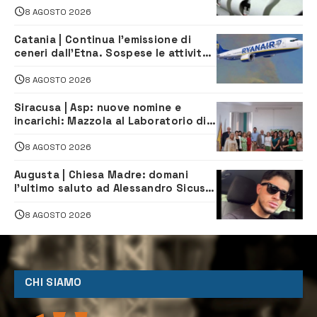
8 AGOSTO 2026
Catania | Continua l’emissione di
ceneri dall’Etna. Sospese le attività
all’aeroporto di Fontanarossa
8 AGOSTO 2026
Siracusa | Asp: nuove nomine e
incarichi: Mazzola al Laboratorio di
Sanità pubblica, Matteliano al
Servizio Legale
8 AGOSTO 2026
Augusta | Chiesa Madre: domani
l’ultimo saluto ad Alessandro Sicuso,
morto in un incidente stradale
8 AGOSTO 2026
CHI SIAMO