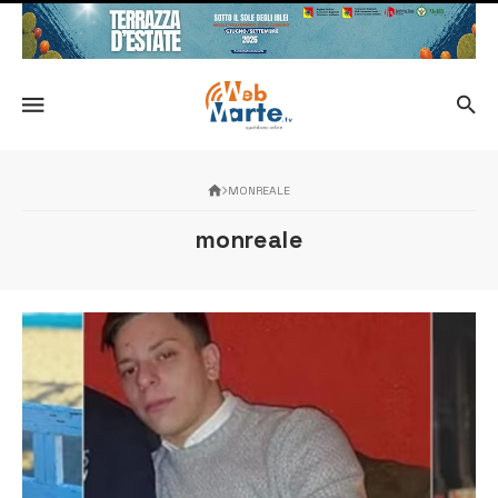
MONREALE
monreale