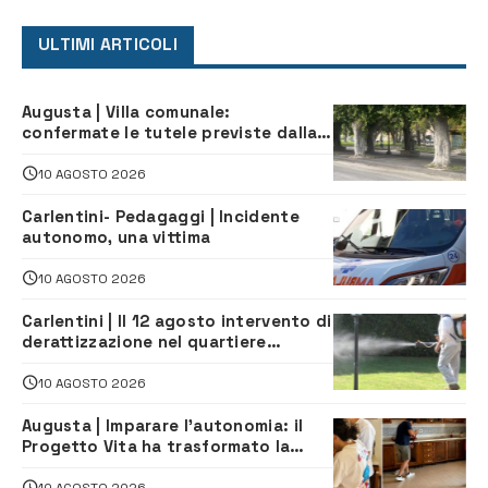
ULTIMI ARTICOLI
Augusta | Villa comunale:
confermate le tutele previste dalla
Soprintendenza
10 AGOSTO 2026
Carlentini- Pedagaggi | Incidente
autonomo, una vittima
10 AGOSTO 2026
Carlentini | Il 12 agosto intervento di
derattizzazione nel quartiere
Santuzzi
10 AGOSTO 2026
Augusta | Imparare l’autonomia: il
Progetto Vita ha trasformato la
quotidianità in una palestra di
indipendenza
10 AGOSTO 2026