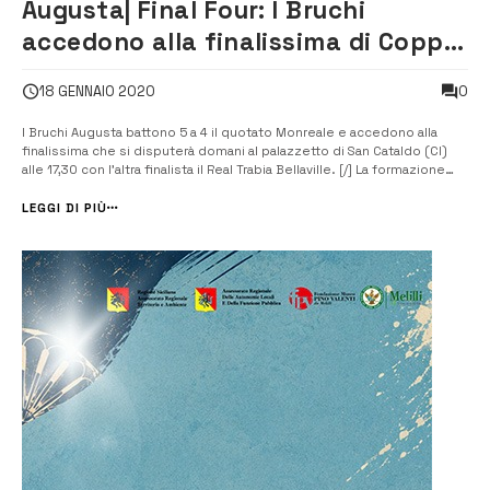
Augusta| Final Four: I Bruchi
accedono alla finalissima di Coppa
Italia di C1
0
18 GENNAIO 2020
I Bruchi Augusta battono 5 a 4 il quotato Monreale e accedono alla
finalissima che si disputerà domani al palazzetto di San Cataldo (Cl)
alle 17,30 con l’altra finalista il Real Trabia Bellaville. [/] La formazione
allenata da Alessandro Blandino supera il primo scoglio della
semifinale contro il Monreale, squadra tecnicamente molto valida ed
LEGGI DI PIÙ
...