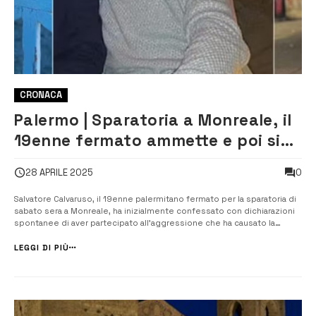
CRONACA
Palermo | Sparatoria a Monreale, il
19enne fermato ammette e poi si
rifiuta di rispondere
0
28 APRILE 2025
Salvatore Calvaruso, il 19enne palermitano fermato per la sparatoria di
sabato sera a Monreale, ha inizialmente confessato con dichiarazioni
spontanee di aver partecipato all’aggressione che ha causato la
morte di tre giovani e il ferimento di altri due. Tuttavia, davanti al
pubblico ministero, si è avvalso della facoltà di non risponder...
LEGGI DI PIÙ