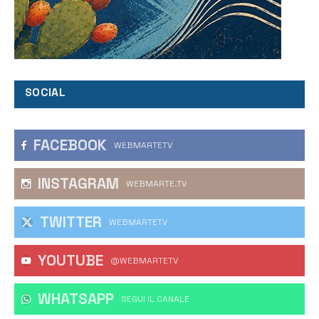
SOCIAL
FACEBOOK
WEBMARTETV
INSTAGRAM
WEBMARTE.TV
TWITTER
WEBMARTETV
YOUTUBE
@WEBMARTETV
WHATSAPP
‎SEGUI IL CANALE