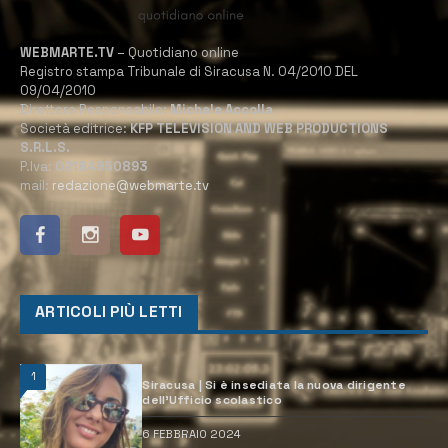
WEBMARTE.TV
– Quotidiano online
Registro stampa Tribunale di Siracusa N. 04/2010 DEL
09/04/2010
Direttore Responsabile:
Michele Accolla
Società editrice:
KFP TELEVISION AND WEB PRODUCTIONS
S.R.L.S.
P.Iva:
02184950893
mail:
redazione@webmarte.tv
ARTICOLI PIÙ LETTI
1
Siracusa | Si è insediata la nuova dirigente
dell’Ufficio scolastico
6 FEBBRAIO 2024