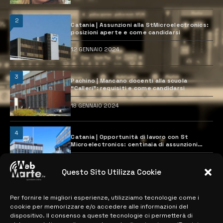
2
Catania | Assunzioni alla StMicroelectronics:
posizioni aperte e come candidarsi
12 GENNAIO 2024
3
Pachino | Mancano docenti alla scuola
“Calleri”: requisiti e come candidarsi
18 GENNAIO 2024
4
Catania | Opportunità di lavoro con St
Microelectronics: centinaia di assunzioni
previste
28 MARZO 2024
Questo Sito Utilizza Cookie
Per fornire le migliori esperienze, utilizziamo tecnologie come i
MAPPA DEL SITO
cookie per memorizzare e/o accedere alle informazioni del
dispositivo. Il consenso a queste tecnologie ci permetterà di