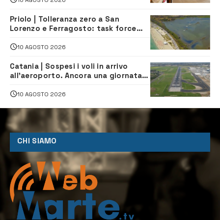
Priolo | Tolleranza zero a San
Lorenzo e Ferragosto: task force
contro degrado e caos sul litorale,
navette gratuite
10 AGOSTO 2026
Catania | Sospesi i voli in arrivo
all’aeroporto. Ancora una giornata
di disagi per i viaggiatori
10 AGOSTO 2026
CHI SIAMO