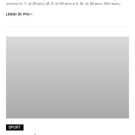
uomini: S. T. di 23 anni, M. P. di 26 anni e A. M. di 26 anni. Altri due
ragazzi sono stati feriti, un 33enne e un 16enne. La sparatoria è […]
LEGGI DI PIÙ
SPORT