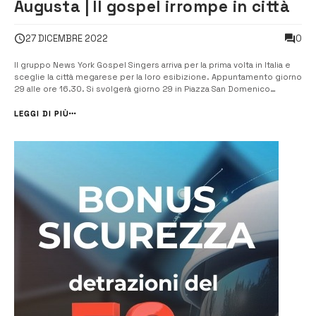
Augusta | Il gospel irrompe in città
0
27 DICEMBRE 2022
Il gruppo News York Gospel Singers arriva per la prima volta in Italia e
sceglie la città megarese per la loro esibizione. Appuntamento giorno
29 alle ore 16.30. Si svolgerà giorno 29 in Piazza San Domenico
l’esibizione dei New Yorks Gospel Singers, gruppo guidato dalla front
leader Jamia Jean Pierre che raccoglie le esperienze artistiche...
LEGGI DI PIÙ