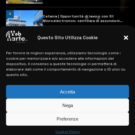
4
Catania | Opportunità di lavoro con St
Microelectronics: centinaia di assunzioni
previste
28 MARZO 2024
Questo Sito Utilizza Cookie
Per fornire le migliori esperienze, utilizziamo tecnologie come i
MAPPA DEL SITO
cookie per memorizzare e/o accedere alle informazioni del
dispositivo. Il consenso a queste tecnologie ci permetterà di
> NOTIZIE
elaborare dati come il comportamento di navigazione o ID unici su
questo sito.
> EDIZIONI LOCALI
> CONTATTI
Accetta
> INFO
Nega
Preferenze
Cookie Policy