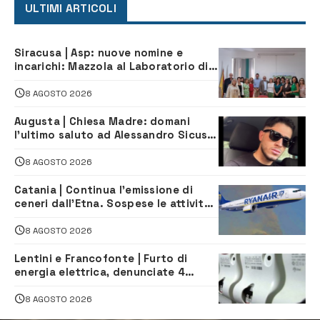
ULTIMI ARTICOLI
Siracusa | Asp: nuove nomine e
incarichi: Mazzola al Laboratorio di
Sanità pubblica, Matteliano al
Servizio Legale
8 AGOSTO 2026
Augusta | Chiesa Madre: domani
l’ultimo saluto ad Alessandro Sicuso,
morto in un incidente stradale
8 AGOSTO 2026
Catania | Continua l’emissione di
ceneri dall’Etna. Sospese le attività
all’aeroporto di Fontanarossa
8 AGOSTO 2026
Lentini e Francofonte | Furto di
energia elettrica, denunciate 4
persone
8 AGOSTO 2026