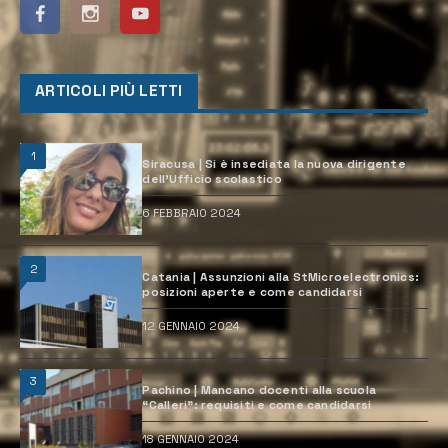
ARTICOLI PIÙ LETTI
1
Siracusa | Si è insediata la nuova dirigente
dell’Ufficio scolastico
6 FEBBRAIO 2024
2
Catania | Assunzioni alla StMicroelectronics:
posizioni aperte e come candidarsi
12 GENNAIO 2024
3
Pachino | Mancano docenti alla scuola
“Calleri”: requisiti e come candidarsi
18 GENNAIO 2024