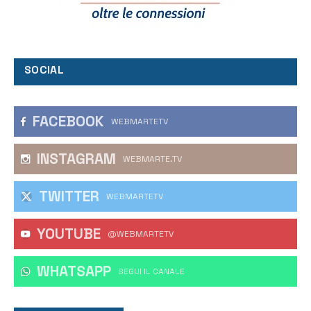
SOCIAL
FACEBOOK
WEBMARTETV
INSTAGRAM
WEBMARTE.TV
TWITTER
WEBMARTETV
YOUTUBE
@WEBMARTETV
WHATSAPP
‎SEGUI IL CANALE