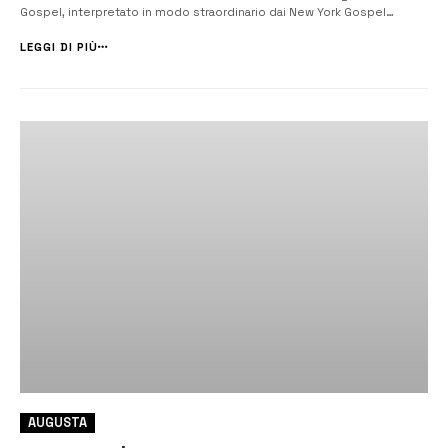
Gospel, interpretato in modo straordinario dai New York Gospel
Singers, ha entusiasmato il pubblico stipato nella Chiesa di San
Domenico. Nonostante l’orario insolito, le quattro e mezza del
LEGGI DI PIÙ
pomeriggio, un...
AUGUSTA