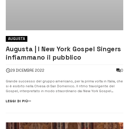
AUGUSTA
Augusta | I New York Gospel Singers
infiammano il pubblico
0
29 DICEMBRE 2022
Grande successo del gruppo americano, per la prima volta in Italia, che
si è esibito nella Chiesa di San Domenico. Il ritmo travolgente del
Gospel, interpretato in modo straordinario dai New York Gospel
Singers, ha entusiasmato il pubblico stipato nella Chiesa di San
Domenico. Nonostante l’orario insolito, le quattro e mezza del
LEGGI DI PIÙ
pomeriggi...