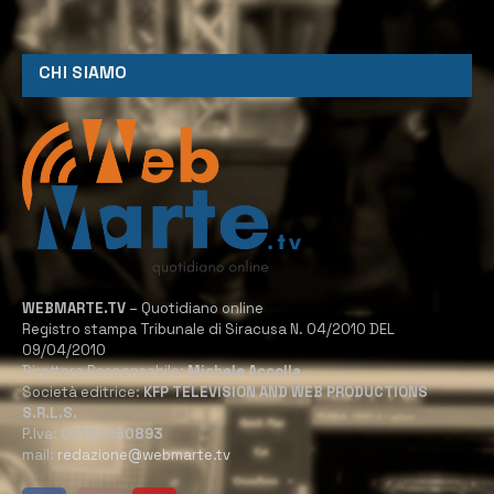
CHI SIAMO
WEBMARTE.TV
– Quotidiano online
Registro stampa Tribunale di Siracusa N. 04/2010 DEL
09/04/2010
Direttore Responsabile:
Michele Accolla
Società editrice:
KFP TELEVISION AND WEB PRODUCTIONS
S.R.L.S.
P.Iva:
02184950893
mail:
redazione@webmarte.tv