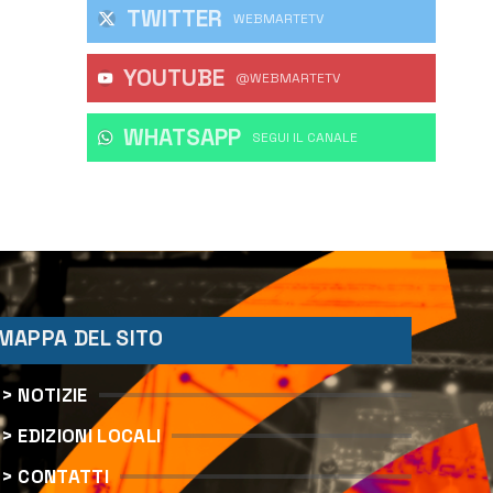
TWITTER
WEBMARTETV
YOUTUBE
@WEBMARTETV
WHATSAPP
‎SEGUI IL CANALE
MAPPA DEL SITO
> NOTIZIE
> EDIZIONI LOCALI
> CONTATTI