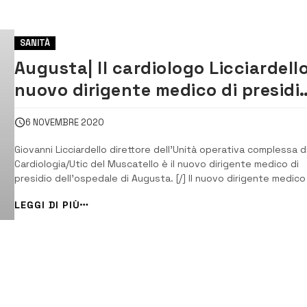
SANITÀ
Augusta| Il cardiologo Licciardell
nuovo dirigente medico di presidi
del Muscatello
6 NOVEMBRE 2020
Giovanni Licciardello direttore dell’Unità operativa complessa d
Cardiologia/Utic del Muscatello è il nuovo dirigente medico di
presidio dell’ospedale di Augusta. [/] Il nuovo dirigente medico
presidio (direttore sanitario) dell’ospedale di Augusta è Giovan
LEGGI DI PIÙ
Licciardello, direttore dell’Unità operativa complessa di
Cardiologia/Utic del Mu...