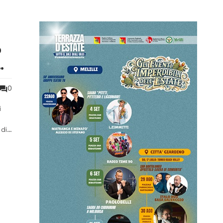
o
o
0
i
 di
ni