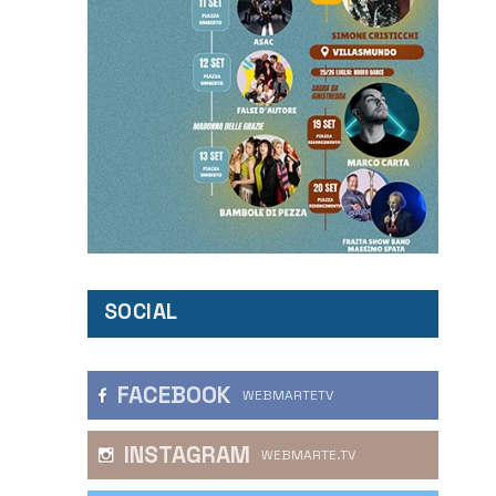
SOCIAL
FACEBOOK
WEBMARTETV
INSTAGRAM
WEBMARTE.TV