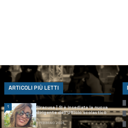
ARTICOLI PIÙ LETTI
1
Siracusa | Si è insediata la nuova
dirigente dell’Ufficio scolastico
6 FEBBRAIO 2024