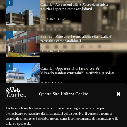
2
Catania | Assunzioni alla StMicroelectronics:
posizioni aperte e come candidarsi
12 GENNAIO 2024
3
Pachino | Mancano docenti alla scuola “Calleri”:
requisiti e come candidarsi
18 GENNAIO 2024
4
Catania | Opportunità di lavoro con St
Microelectronics: centinaia di assunzioni previste
28 MARZO 2024
Questo Sito Utilizza Cookie
MAPPA DEL SITO
Per fornire le migliori esperienze, utilizziamo tecnologie come i cookie per
memorizzare e/o accedere alle informazioni del dispositivo. Il consenso a queste
tecnologie ci permetterà di elaborare dati come il comportamento di navigazione o ID
> NOTIZIE
unici su questo sito.