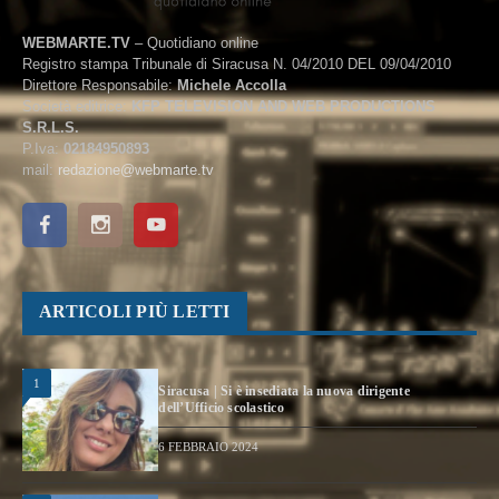
WEBMARTE.TV
– Quotidiano online
Registro stampa Tribunale di Siracusa N. 04/2010 DEL 09/04/2010
Direttore Responsabile:
Michele Accolla
Società editrice:
KFP TELEVISION AND WEB PRODUCTIONS
S.R.L.S.
P.Iva:
02184950893
mail:
redazione@webmarte.tv
ARTICOLI PIÙ LETTI
1
Siracusa | Si è insediata la nuova dirigente
dell’Ufficio scolastico
6 FEBBRAIO 2024