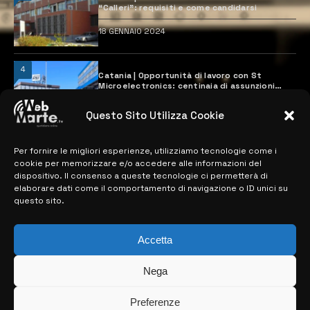
“Calleri”: requisiti e come candidarsi
18 GENNAIO 2024
4
Catania | Opportunità di lavoro con St
Microelectronics: centinaia di assunzioni
previste
28 MARZO 2024
Questo Sito Utilizza Cookie
Per fornire le migliori esperienze, utilizziamo tecnologie come i
MAPPA DEL SITO
cookie per memorizzare e/o accedere alle informazioni del
dispositivo. Il consenso a queste tecnologie ci permetterà di
elaborare dati come il comportamento di navigazione o ID unici su
> NOTIZIE
questo sito.
> EDIZIONI LOCALI
Accetta
> CONTATTI
Nega
> INFO
Preferenze