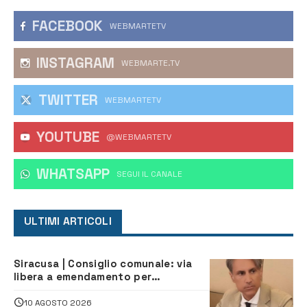
FACEBOOK
WEBMARTETV
INSTAGRAM
WEBMARTE.TV
TWITTER
WEBMARTETV
YOUTUBE
@WEBMARTETV
WHATSAPP
‎SEGUI IL CANALE
ULTIMI ARTICOLI
Siracusa | Consiglio comunale: via
libera a emendamento per
riqualificazione immobili di via
Vermexio e Barresi
10 AGOSTO 2026