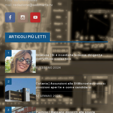
P.Iva:
02184950893
mail:
redazione@webmarte.tv
ARTICOLI PIÙ LETTI
1
Siracusa | Si è insediata la nuova dirigente
dell’Ufficio scolastico
6 FEBBRAIO 2024
2
Catania | Assunzioni alla StMicroelectronics:
posizioni aperte e come candidarsi
12 GENNAIO 2024
3
Pachino | Mancano docenti alla scuola