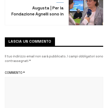
Augusta | Per la
Fondazione Agnelli sono in
città i licei migliori della
provincia. Il Ruiz oggi alla
TgR Rai
LASCIA UN COMMENTO
Il tuo indirizzo email non sarà pubblicato.
I campi obbligatori sono
contrassegnati
*
COMMENTO
*