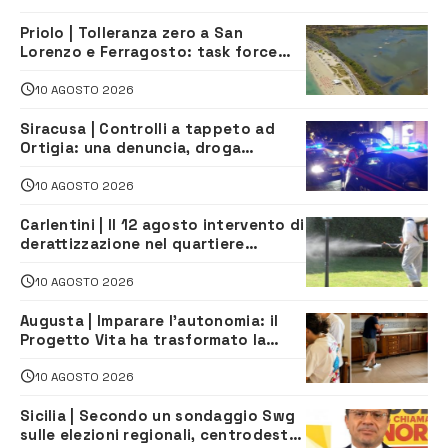
Priolo | Tolleranza zero a San
Lorenzo e Ferragosto: task force
contro degrado e caos sul litorale,
navette gratuite
10 AGOSTO 2026
Siracusa | Controlli a tappeto ad
Ortigia: una denuncia, droga
sequestrata e oltre 9.500 euro di
multe
10 AGOSTO 2026
Carlentini | Il 12 agosto intervento di
derattizzazione nel quartiere
Santuzzi
10 AGOSTO 2026
Augusta | Imparare l’autonomia: il
Progetto Vita ha trasformato la
quotidianità in una palestra di
indipendenza
10 AGOSTO 2026
Sicilia | Secondo un sondaggio Swg
sulle elezioni regionali, centrodestra