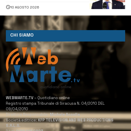
e centrosinistra sarebbero alla pari
10 AGOSTO 2026
CHI SIAMO
WEBMARTE.TV
– Quotidiano online
Registro stampa Tribunale di Siracusa N. 04/2010 DEL
09/04/2010
Direttore Responsabile:
Michele Accolla
Società editrice:
KFP TELEVISION AND WEB PRODUCTIONS
S.R.L.S.