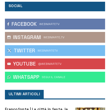
SOCIAL
FACEBOOK
WEBMARTETV
INSTAGRAM
WEBMARTE.TV
TWITTER
WEBMARTETV
YOUTUBE
@WEBMARTETV
WHATSAPP
‎SEGUI IL CANALE
ULTIMI ARTICOLI
Francofonte | La città in festa, la