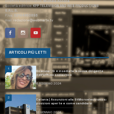
Direttore Responsabile:
Michele Accolla
Società editrice:
KFP TELEVISION AND WEB PRODUCTIONS
S.R.L.S.
P.Iva:
02184950893
mail:
redazione@webmarte.tv
ARTICOLI PIÙ LETTI
1
Siracusa | Si è insediata la nuova dirigente
dell’Ufficio scolastico
6 FEBBRAIO 2024
2
Catania | Assunzioni alla StMicroelectronics:
posizioni aperte e come candidarsi
12 GENNAIO 2024