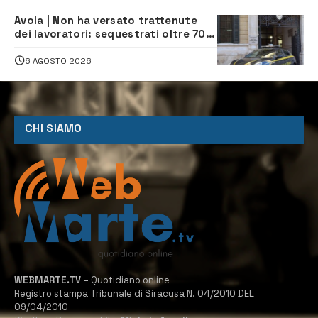
Avola | Non ha versato trattenute
dei lavoratori: sequestrati oltre 700
mila euro a imprenditore della
climatizzazione
6 AGOSTO 2026
CHI SIAMO
WEBMARTE.TV
– Quotidiano online
Registro stampa Tribunale di Siracusa N. 04/2010 DEL
09/04/2010