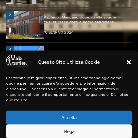
3
Pachino | Mancano docenti alla scuola
“Calleri”: requisiti e come candidarsi
18 GENNAIO 2024
4
Catania | Opportunità di lavoro con St
Microelectronics: centinaia di assunzioni
previste
Questo Sito Utilizza Cookie
28 MARZO 2024
Per fornire le migliori esperienze, utilizziamo tecnologie come i
cookie per memorizzare e/o accedere alle informazioni del
dispositivo. Il consenso a queste tecnologie ci permetterà di
MAPPA DEL SITO
elaborare dati come il comportamento di navigazione o ID unici su
questo sito.
> NOTIZIE
Accetta
> EDIZIONI LOCALI
> CONTATTI
Nega