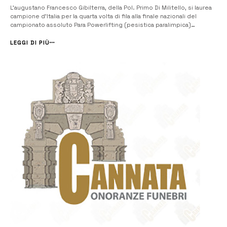
L’augustano Francesco Gibilterra, della Pol. Primo Di Militello, si laurea
campione d’Italia per la quarta volta di fila alla finale nazionali del
campionato assoluto Para Powerlifting (pesistica paralimpica)
disputata a Roma. La manifestazione si è svolta qualche giorno fa all’
Hotel Hilton Rome Airport di Fiumicino (RM) che ha ospitat...
LEGGI DI PIÙ