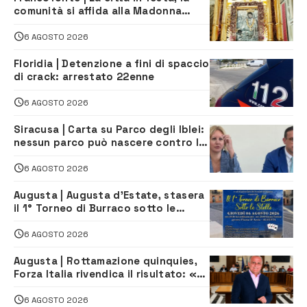
comunità si affida alla Madonna
della Neve tra fede e tradizione
6 AGOSTO 2026
Floridia | Detenzione a fini di spaccio
di crack: arrestato 22enne
6 AGOSTO 2026
Siracusa | Carta su Parco degli Iblei:
nessun parco può nascere contro le
comunità e il territorio
6 AGOSTO 2026
Augusta | Augusta d’Estate, stasera
il 1° Torneo di Burraco sotto le
Stelle: piazza D’Astorga già sold out
6 AGOSTO 2026
Augusta | Rottamazione quinquies,
Forza Italia rivendica il risultato: «La
proposta è nostra»
6 AGOSTO 2026