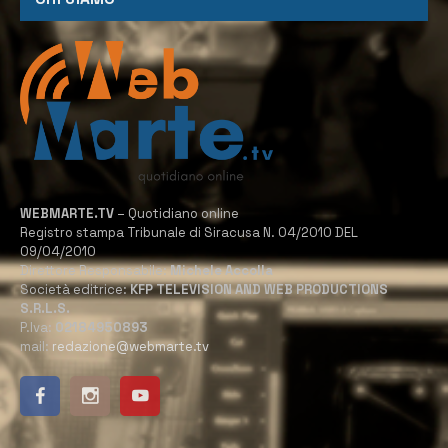
WEBMARTE.TV
– Quotidiano online
Registro stampa Tribunale di Siracusa N. 04/2010 DEL
09/04/2010
Direttore Responsabile:
Michele Accolla
Società editrice:
KFP TELEVISION AND WEB PRODUCTIONS
S.R.L.S.
P.Iva:
02184950893
mail:
redazione@webmarte.tv