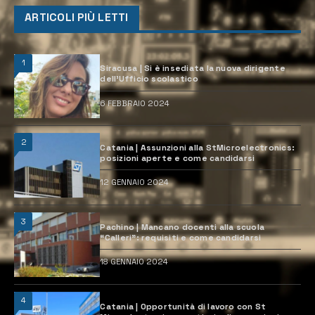
ARTICOLI PIÙ LETTI
1
Siracusa | Si è insediata la nuova dirigente
dell’Ufficio scolastico
6 FEBBRAIO 2024
2
Catania | Assunzioni alla StMicroelectronics:
posizioni aperte e come candidarsi
12 GENNAIO 2024
3
Pachino | Mancano docenti alla scuola
“Calleri”: requisiti e come candidarsi
18 GENNAIO 2024
4
Catania | Opportunità di lavoro con St