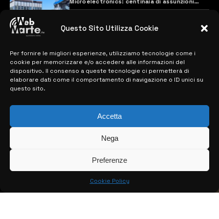
Microelectronics: centinaia di assunzioni
previste
28 MARZO 2024
Questo Sito Utilizza Cookie
Per fornire le migliori esperienze, utilizziamo tecnologie come i
MAPPA DEL SITO
cookie per memorizzare e/o accedere alle informazioni del
dispositivo. Il consenso a queste tecnologie ci permetterà di
> NOTIZIE
elaborare dati come il comportamento di navigazione o ID unici su
questo sito.
> EDIZIONI LOCALI
Accetta
> CONTATTI
> INFO
Nega
Preferenze
Cookie Policy