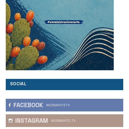
SOCIAL
FACEBOOK
WEBMARTETV
INSTAGRAM
WEBMARTE.TV