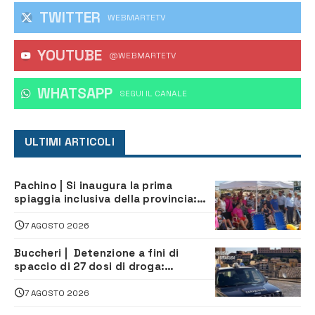
TWITTER
WEBMARTETV
YOUTUBE
@WEBMARTETV
WHATSAPP
‎SEGUI IL CANALE
ULTIMI ARTICOLI
Pachino | Si inaugura la prima
spiaggia inclusiva della provincia:
assistenza e prevenzione aperte a
tutti
7 AGOSTO 2026
Buccheri | Detenzione a fini di
spaccio di 27 dosi di droga:
denunciati tre 20enni
7 AGOSTO 2026