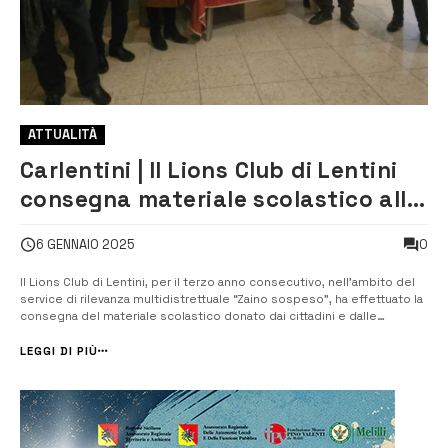
ATTUALITÀ
Carlentini | Il Lions Club di Lentini
consegna materiale scolastico alla
parrocchia Santa Tecla
0
6 GENNAIO 2025
Il Lions Club di Lentini, per il terzo anno consecutivo, nell’ambito del
service di rilevanza multidistrettuale “Zaino sospeso”, ha effettuato la
consegna del materiale scolastico donato dai cittadini e dalle
cartolibrerie che hanno aderito al service. Il materiale scolastico è
stato consegnato alla Parrocchia Santa Tecla in Carlentini ...
LEGGI DI PIÙ