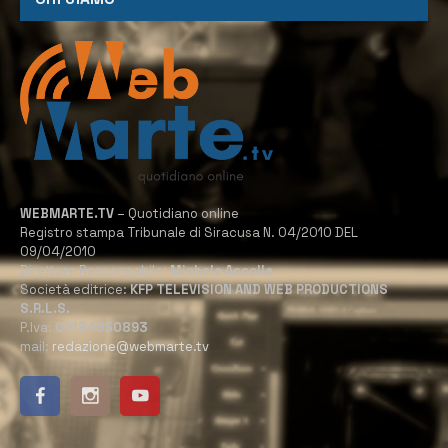
WEBMARTE.TV
– Quotidiano online
Registro stampa Tribunale di Siracusa N. 04/2010 DEL
09/04/2010
Direttore Responsabile:
Michele Accolla
Società editrice:
KFP TELEVISION AND WEB PRODUCTIONS
S.R.L.S.
P.Iva:
02184950893
mail:
redazione@webmarte.tv