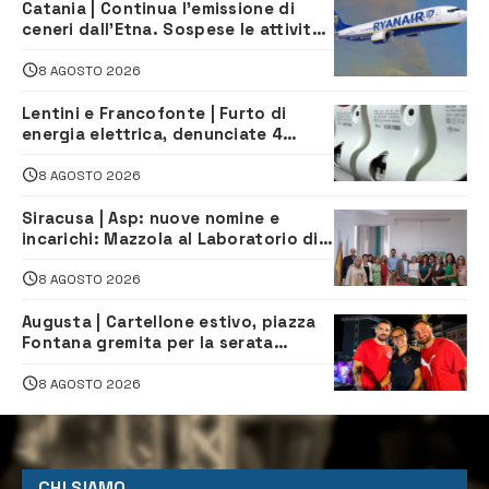
Catania | Continua l’emissione di
ceneri dall’Etna. Sospese le attività
all’aeroporto di Fontanarossa
8 AGOSTO 2026
Lentini e Francofonte | Furto di
energia elettrica, denunciate 4
persone
8 AGOSTO 2026
Siracusa | Asp: nuove nomine e
incarichi: Mazzola al Laboratorio di
Sanità pubblica, Matteliano al
Servizio Legale
8 AGOSTO 2026
Augusta | Cartellone estivo, piazza
Fontana gremita per la serata
caraibica con Andrea Mojito
8 AGOSTO 2026
CHI SIAMO