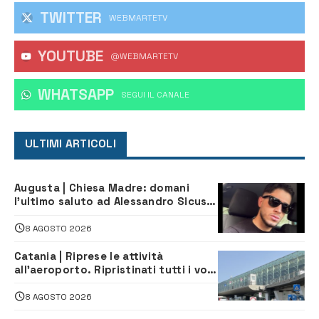
TWITTER
WEBMARTETV
YOUTUBE
@WEBMARTETV
WHATSAPP
‎SEGUI IL CANALE
ULTIMI ARTICOLI
Augusta | Chiesa Madre: domani
l’ultimo saluto ad Alessandro Sicuso,
morto in un incidente stradale
8 AGOSTO 2026
Catania | Riprese le attività
all’aeroporto. Ripristinati tutti i voli
in arrivo e in partenza
8 AGOSTO 2026