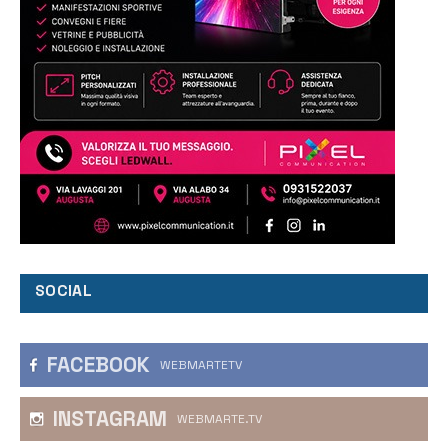
SOCIAL
FACEBOOK
WEBMARTETV
INSTAGRAM
WEBMARTE.TV