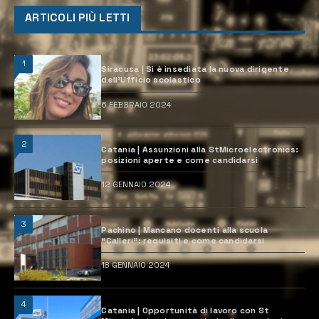
ARTICOLI PIÙ LETTI
1
Siracusa | Si è insediata la nuova dirigente
dell’Ufficio scolastico
6 FEBBRAIO 2024
2
Catania | Assunzioni alla StMicroelectronics:
posizioni aperte e come candidarsi
12 GENNAIO 2024
3
Pachino | Mancano docenti alla scuola
“Calleri”: requisiti e come candidarsi
18 GENNAIO 2024
4
Catania | Opportunità di lavoro con St