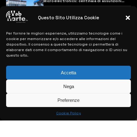
Microelectronics: centinaia di assunzioni
previste
28 MARZO 2024
Questo Sito Utilizza Cookie
Per fornire le migliori esperienze, utilizziamo tecnologie come i
MAPPA DEL SITO
cookie per memorizzare e/o accedere alle informazioni del
dispositivo. Il consenso a queste tecnologie ci permetterà di
> NOTIZIE
elaborare dati come il comportamento di navigazione o ID unici su
questo sito.
> EDIZIONI LOCALI
Accetta
> CONTATTI
> INFO
Nega
Preferenze
Cookie Policy