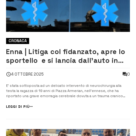
CRONACA
Enna | Litiga col fidanzato, apre lo
sportello e si lancia dall’auto in
corsa: grave 19enne
0
4 OTTOBRE 2025
E’ stata sottoposta ad un delicato intervento di neurochirurgia alla
testa la ragazza di 19 anni di Piazza Armerian, nell’ennese, che ha
riportato una grave emorragia cerebrale dovuta a un trauma cranico
dopo essersi lanciata dall’auto in corsa guidata dal fidanzato.
Secondo una prima ricostruzione e il racconto del fidanzato alle forze
LEGGI DI PIÙ
dell’o...