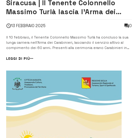
Siracusa | Il Tenente Colonnello
Massimo Turlà lascia l’Arma dei
Carabinieri dopo 35 anni di servizio
0
13 FEBBRAIO 2025
Il 10 febbraio, il Tenente Colonnello Massimo Turlà ha concluso la sua
lunga carriera nell’Arma dei Carabinieri, lasciando il servizio attivo al
compimento dei 60 anni. Presenti alla cerimonia erano Carabinieri in
servizio e in congedo, nonché rappresentanti dei Reparti Speciali. Il
Comandante Provinciale, Colonnello Dino Incarbone, ha elogiat...
LEGGI DI PIÙ