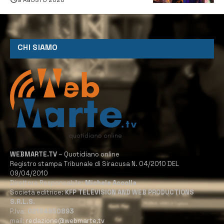
CHI SIAMO
WEBMARTE.TV
– Quotidiano online
Registro stampa Tribunale di Siracusa N. 04/2010 DEL
09/04/2010
Direttore Responsabile:
Michele Accolla
Società editrice:
KFP TELEVISION AND WEB PRODUCTIONS
S.R.L.S.
P.Iva:
02184950893
mail:
redazione@webmarte.tv