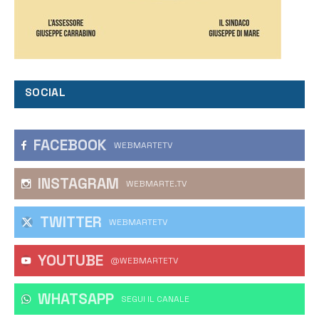
SOCIAL
FACEBOOK
WEBMARTETV
INSTAGRAM
WEBMARTE.TV
TWITTER
WEBMARTETV
YOUTUBE
@WEBMARTETV
WHATSAPP
‎SEGUI IL CANALE