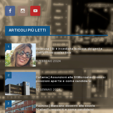
ARTICOLI PIÙ LETTI
1
Siracusa | Si è insediata la nuova dirigente
dell’Ufficio scolastico
6 FEBBRAIO 2024
2
Catania | Assunzioni alla StMicroelectronics:
posizioni aperte e come candidarsi
12 GENNAIO 2024
3
Pachino | Mancano docenti alla scuola
“Calleri”: requisiti e come candidarsi