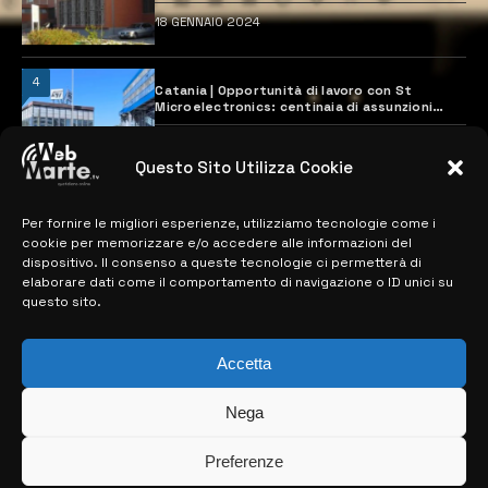
18 GENNAIO 2024
4
Catania | Opportunità di lavoro con St
Microelectronics: centinaia di assunzioni
previste
28 MARZO 2024
Questo Sito Utilizza Cookie
Per fornire le migliori esperienze, utilizziamo tecnologie come i
MAPPA DEL SITO
cookie per memorizzare e/o accedere alle informazioni del
dispositivo. Il consenso a queste tecnologie ci permetterà di
> NOTIZIE
elaborare dati come il comportamento di navigazione o ID unici su
questo sito.
> EDIZIONI LOCALI
> CONTATTI
Accetta
> INFO
Nega
Preferenze