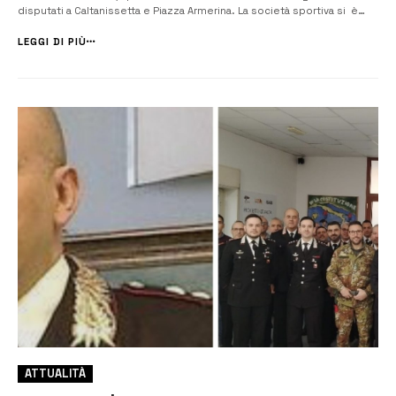
disputati a Caltanissetta e Piazza Armerina. La società sportiva si è
aggiudicata le prime quattro partite e viaggia in testa con 12 punti a
punteggio pieno. Questi i risultati delle prime quattro gare: Augus...
LEGGI DI PIÙ
ATTUALITÀ