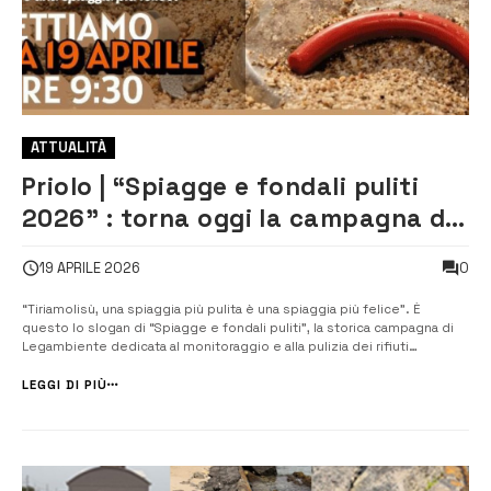
ATTUALITÀ
Priolo | “Spiagge e fondali puliti
2026” : torna oggi la campagna di
Legambiente
0
19 APRILE 2026
“Tiriamolisù, una spiaggia più pulita è una spiaggia più felice”. È
questo lo slogan di “Spiagge e fondali puliti”, la storica campagna di
Legambiente dedicata al monitoraggio e alla pulizia dei rifiuti
abbandonati su coste, spiagge e fondali in programma oggi a Priolo, a
partire dalle 9,30, alla spiaggia libera di Marina di Priolo, incrocio ...
LEGGI DI PIÙ