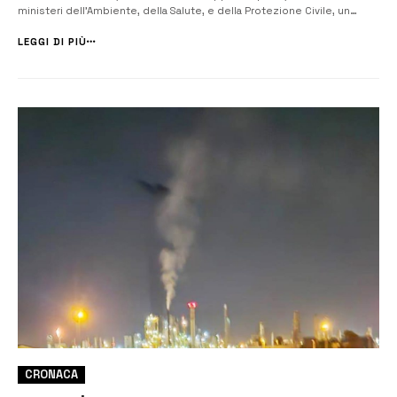
ministeri dell’Ambiente, della Salute, e della Protezione Civile, un
esposto per denunciare lo stato d abbandono del sito dell’ex
stabilimento Sardamag. L’esposto è stato inviato anche al Presidente
LEGGI DI PIÙ
della Regione S...
CRONACA