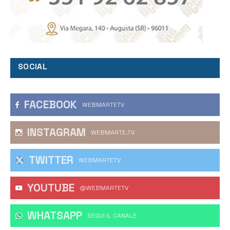
SOCIAL
FACEBOOK
WEBMARTETV
INSTAGRAM
WEBMARTE.TV
TWITTER
WEBMARTETV
YOUTUBE
@WEBMARTETV
WHATSAPP
‎SEGUI IL CANALE