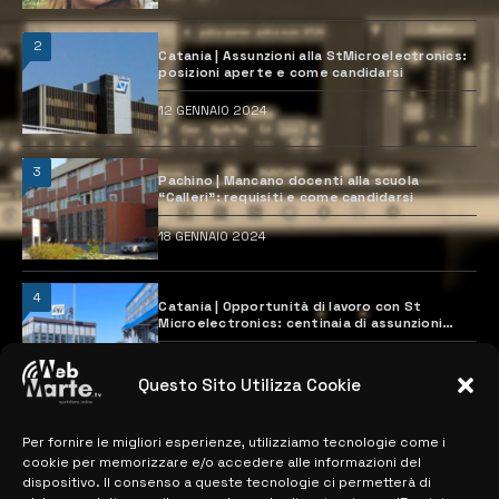
2
Catania | Assunzioni alla StMicroelectronics:
posizioni aperte e come candidarsi
12 GENNAIO 2024
3
Pachino | Mancano docenti alla scuola
“Calleri”: requisiti e come candidarsi
18 GENNAIO 2024
4
Catania | Opportunità di lavoro con St
Microelectronics: centinaia di assunzioni
previste
28 MARZO 2024
Questo Sito Utilizza Cookie
Per fornire le migliori esperienze, utilizziamo tecnologie come i
MAPPA DEL SITO
cookie per memorizzare e/o accedere alle informazioni del
dispositivo. Il consenso a queste tecnologie ci permetterà di