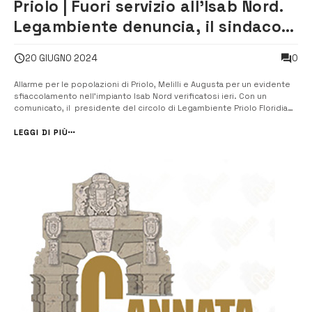
Priolo | Fuori servizio all’Isab Nord.
Legambiente denuncia, il sindaco
Gianni convoca le aziende
0
20 GIUGNO 2024
Allarme per le popolazioni di Priolo, Melilli e Augusta per un evidente
sfiaccolamento nell’impianto Isab Nord verificatosi ieri. Con un
comunicato, il presidente del circolo di Legambiente Priolo Floridia
Solarino, Pippo Giaquinta, aveva chiesto di conoscere i dettagli e i
rischi per la popolazione. “Non avendo avuto informazioni i...
LEGGI DI PIÙ