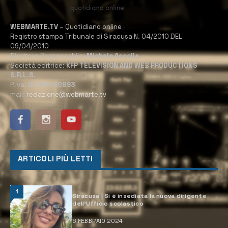
WEBMARTE.TV
– Quotidiano online
Registro stampa Tribunale di Siracusa N. 04/2010 DEL
09/04/2010
Direttore Responsabile:
Michele Accolla
Società editrice:
KFP TELEVISION AND WEB PRODUCTIONS
S.R.L.S.
P.Iva:
02184950893
mail:
redazione@webmarte.tv
ARTICOLI PIÙ LETTI
1
Siracusa | Si è insediata la nuova dirigente
dell’Ufficio scolastico
6 FEBBRAIO 2024