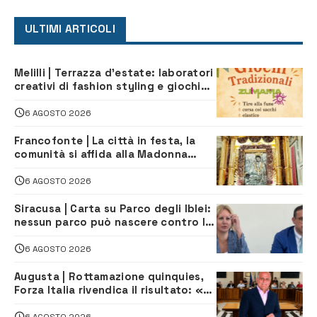
ULTIMI ARTICOLI
Melilli | Terrazza d’estate: laboratori
creativi di fashion styling e giochi
tradizionali di Zuimama, ecco come
iscriversi
6 AGOSTO 2026
Francofonte | La città in festa, la
comunità si affida alla Madonna
della Neve tra fede e tradizione
6 AGOSTO 2026
Siracusa | Carta su Parco degli Iblei:
nessun parco può nascere contro le
comunità e il territorio
6 AGOSTO 2026
Augusta | Rottamazione quinquies,
Forza Italia rivendica il risultato: «La
proposta è nostra»
6 AGOSTO 2026