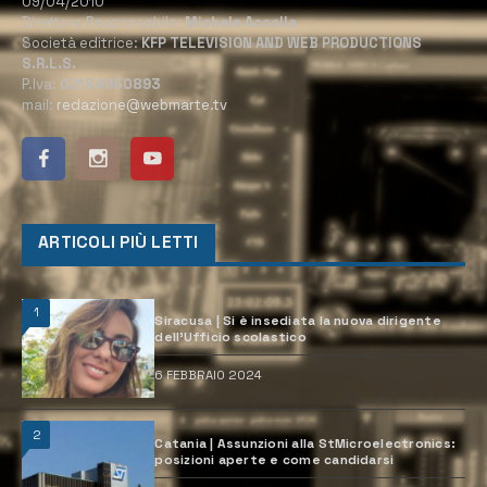
09/04/2010
Direttore Responsabile:
Michele Accolla
Società editrice:
KFP TELEVISION AND WEB PRODUCTIONS
S.R.L.S.
P.Iva:
02184950893
mail:
redazione@webmarte.tv
ARTICOLI PIÙ LETTI
1
Siracusa | Si è insediata la nuova dirigente
dell’Ufficio scolastico
6 FEBBRAIO 2024
2
Catania | Assunzioni alla StMicroelectronics:
posizioni aperte e come candidarsi