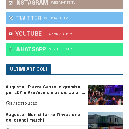
INSTAGRAM
WEBMARTE.TV
TWITTER
WEBMARTETV
YOUTUBE
@WEBMARTETV
WHATSAPP
‎SEGUI IL CANALE
ULTIMI ARTICOLI
Augusta | Piazza Castello gremita
per LDA e Aka7even: musica, colori
ed emozioni per “Augusta d’Estate”
9 AGOSTO 2026
Augusta | Non si ferma l’invasione
dei grandi marchi