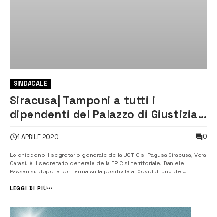
SINDACALE
Siracusa| Tamponi a tutti i
dipendenti del Palazzo di Giustizia
e chiusura dei locali fino alla
0
1 APRILE 2020
completa e totale sanificazione
Lo chiedono il segretario generale della UST Cisl Ragusa Siracusa, Vera
Carasi, è il segretario generale della FP Cisl territoriale, Daniele
Passanisi, dopo la conferma sulla positività al Covid di uno dei
magistrati in servizio alla Procura della Repubblica di viale Santa
Panagia. [/] “Tempestiva la decisione del presidente del tribunale di
LEGGI DI PIÙ
c...