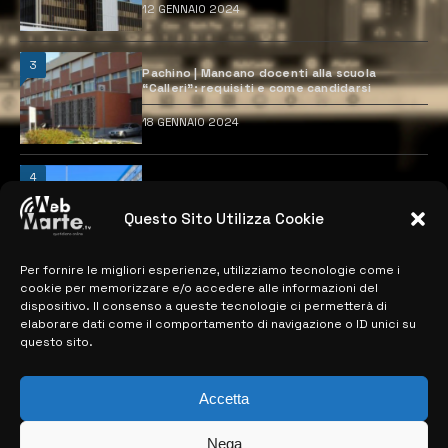
12 GENNAIO 2024
3
Pachino | Mancano docenti alla scuola
“Calleri”: requisiti e come candidarsi
18 GENNAIO 2024
4
Catania | Opportunità di lavoro con St
Microelectronics: centinaia di assunzioni
previste
Questo Sito Utilizza Cookie
28 MARZO 2024
Per fornire le migliori esperienze, utilizziamo tecnologie come i
cookie per memorizzare e/o accedere alle informazioni del
dispositivo. Il consenso a queste tecnologie ci permetterà di
MAPPA DEL SITO
elaborare dati come il comportamento di navigazione o ID unici su
questo sito.
> NOTIZIE
Accetta
> EDIZIONI LOCALI
> CONTATTI
Nega