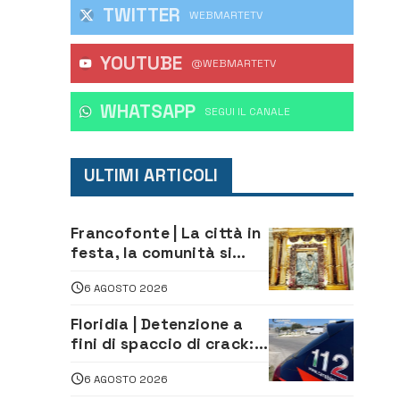
TWITTER
WEBMARTETV
YOUTUBE
@WEBMARTETV
WHATSAPP
‎SEGUI IL CANALE
ULTIMI ARTICOLI
Francofonte | La città in
festa, la comunità si
affida alla Madonna
6 AGOSTO 2026
della Neve tra fede e
tradizione
Floridia | Detenzione a
fini di spaccio di crack:
arrestato 22enne
6 AGOSTO 2026