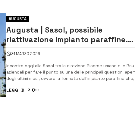
AUGUSTA
Augusta | Sasol, possibile
riattivazione impianto paraffine.
Femca Cisl: primi segnali, verifich
31 MARZO 2026
in corso
Incontro oggi alla Sasol tra la direzione Risorse umane e le Rsu
aziendali per fare il punto su una delle principali questioni aper
degli ultimi mesi, ovvero la fermata dell’impianto paraffine che,
com’è noto, risulta fermo da tempo. Nel corso del confronto è
LEGGI DI PIÙ
emerso un elemento di novità che merita attenzione: alla luce d
un […]...