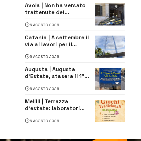
Avola | Non ha versato
trattenute dei
lavoratori: sequestrati
6 AGOSTO 2026
oltre 700 mila euro a
imprenditore della
Catania | A settembre il
climatizzazione
via ai lavori per il
rifacimento dell’ingresso
6 AGOSTO 2026
sud del porto
Augusta | Augusta
d’Estate, stasera il 1°
Torneo di Burraco sotto
6 AGOSTO 2026
le Stelle: piazza
D’Astorga già sold out
Melilli | Terrazza
d’estate: laboratori
creativi di fashion
6 AGOSTO 2026
styling e giochi
tradizionali di Zuimama,
ecco come iscriversi