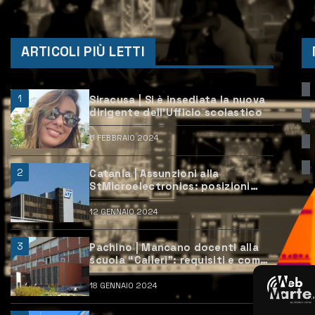
ARTICOLI PIÙ LETTI
1
Siracusa | Si è insediata la nuova
dirigente dell’Ufficio scolastico
6 FEBBRAIO 2024
2
Catania | Assunzioni alla
StMicroelectronics: posizioni
aperte e come candidarsi
12 GENNAIO 2024
3
Pachino | Mancano docenti alla
scuola “Calleri”: requisiti e come
candidarsi
18 GENNAIO 2024