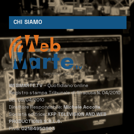
CHI SIAMO
WEBMARTE.TV
– Quotidiano online
Registro stampa Tribunale di Siracusa N. 04/2010
DEL 09/04/2010
Direttore Responsabile:
Michele Accolla
Società editrice:
KFP TELEVISION AND WEB
PRODUCTIONS S.R.L.S.
P.Iva:
02184950893