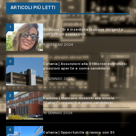
ARTICOLI PIÙ LETTI
1
Siracusa | Si è insediata la nuova dirigente
dell’Ufficio scolastico
6 FEBBRAIO 2024
2
Catania | Assunzioni alla StMicroelectronics:
posizioni aperte e come candidarsi
12 GENNAIO 2024
3
Pachino | Mancano docenti alla scuola
“Calleri”: requisiti e come candidarsi
18 GENNAIO 2024
4
Catania | Opportunità di lavoro con St