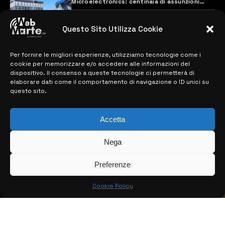
Microelectronics: centinaia di assunzioni
previste
28 MARZO 2024
Questo Sito Utilizza Cookie
Per fornire le migliori esperienze, utilizziamo tecnologie come i
MAPPA DEL SITO
cookie per memorizzare e/o accedere alle informazioni del
dispositivo. Il consenso a queste tecnologie ci permetterà di
> NOTIZIE
elaborare dati come il comportamento di navigazione o ID unici su
questo sito.
> EDIZIONI LOCALI
Accetta
> CONTATTI
> INFO
Nega
Preferenze
Cookie Policy