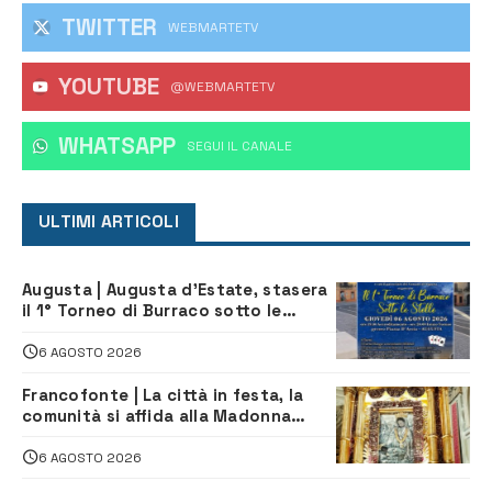
TWITTER
WEBMARTETV
YOUTUBE
@WEBMARTETV
WHATSAPP
‎SEGUI IL CANALE
ULTIMI ARTICOLI
Augusta | Augusta d’Estate, stasera
il 1° Torneo di Burraco sotto le
Stelle: piazza D’Astorga già sold out
6 AGOSTO 2026
Francofonte | La città in festa, la
comunità si affida alla Madonna
della Neve tra fede e tradizione
6 AGOSTO 2026