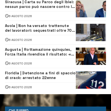
Siracusa | Carta su Parco degli Iblei:
nessun parco può nascere contro le
comunità e il territorio
6 AGOSTO 2026
Avola | Non ha versato trattenute
dei lavoratori: sequestrati oltre 700
mila euro a imprenditore della
climatizzazione
6 AGOSTO 2026
Augusta | Rottamazione quinquies,
Forza Italia rivendica il risultato: «La
proposta è nostra»
6 AGOSTO 2026
Floridia | Detenzione a fini di spaccio
di crack: arrestato 22enne
6 AGOSTO 2026
CHI SIAMO