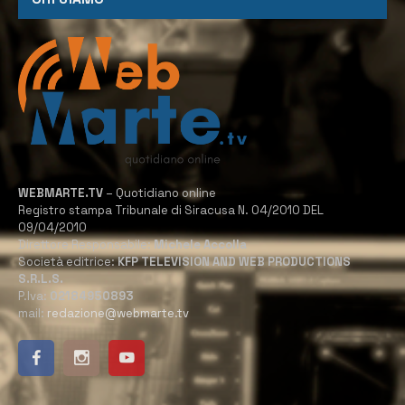
WEBMARTE.TV
– Quotidiano online
Registro stampa Tribunale di Siracusa N. 04/2010 DEL
09/04/2010
Direttore Responsabile:
Michele Accolla
Società editrice:
KFP TELEVISION AND WEB PRODUCTIONS
S.R.L.S.
P.Iva:
02184950893
mail:
redazione@webmarte.tv