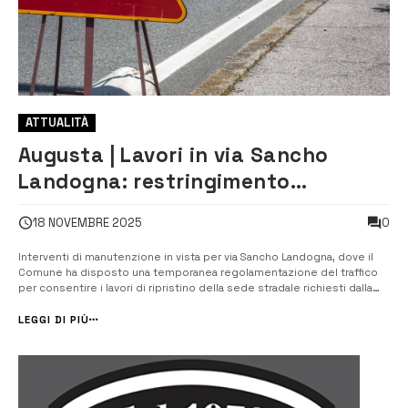
ATTUALITÀ
Augusta | Lavori in via Sancho
Landogna: restringimento
temporaneo della carreggiata dal
0
18 NOVEMBRE 2025
19 al 21 novembre
Interventi di manutenzione in vista per via Sancho Landogna, dove il
Comune ha disposto una temporanea regolamentazione del traffico
per consentire i lavori di ripristino della sede stradale richiesti dalla
ditta Sielte. L’ordinanza, emanata dal responsabile del IX Settore
“Polizia municipale”, prevede un restringimento della carreggiata nel
LEGGI DI PIÙ
t...